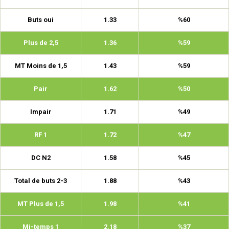
Buts oui
1.33
%60
Plus de 2,5
1.36
%59
MT Moins de 1,5
1.43
%59
Pair
1.62
%50
Impair
1.71
%49
RF 1
1.72
%47
DC N2
1.58
%45
Total de buts 2-3
1.88
%43
MT Plus de 1,5
1.98
%41
Mi-temps 1
2.18
%37