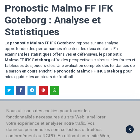
Pronostic Malmo FF IFK
Goteborg : Analyse et
Statistiques
Le
pronostic Malmo FF IFK Goteborg
repose sur une analyse
approfondie des performances récentes des deux équipes. En
examinant les statistiques offensives et défensives, le
pronostic
Malmo FF IFK Goteborg
offre des perspectives claires sur les forces et
faiblesses des joueurs-clés. Une évaluation complète des tendances de
la saison en cours enrichit le
pronostic Malmo FF IFK Goteborg
pour
mieux guider les amateurs de football.
Nous utilisons des cookies pour fournir les
fonctionnalités nécessaires du site Web, améliorer
À propos de nous
votre expérience et analyser notre trafic. Vos
Politique de confidentialité
données personnelles sont collectées et traitées
X
conformément au RGPD. En utilisant notre site Web,