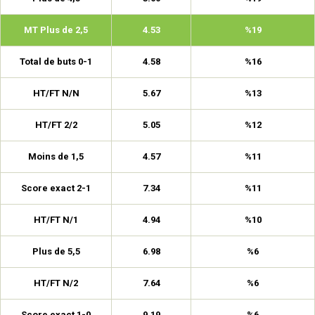
MT Plus de 2,5
4.53
%19
Total de buts 0-1
4.58
%16
HT/FT N/N
5.67
%13
HT/FT 2/2
5.05
%12
Moins de 1,5
4.57
%11
Score exact 2-1
7.34
%11
HT/FT N/1
4.94
%10
Plus de 5,5
6.98
%6
HT/FT N/2
7.64
%6
Score exact 1-0
9.19
%6