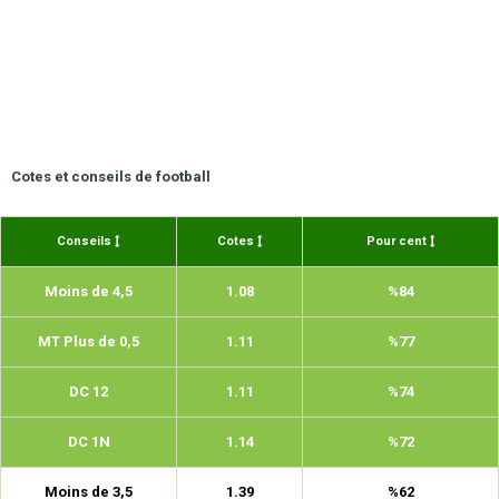
Cotes et conseils de football
Conseils
Cotes
Pour cent
Moins de 4,5
1.08
%84
MT Plus de 0,5
1.11
%77
DC 12
1.11
%74
DC 1N
1.14
%72
Moins de 3,5
1.39
%62