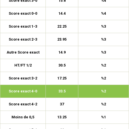
Score exact 3-0
15.6
%4
Score exact 0-0
14.4
%4
Score exact 1-3
22.25
%3
Score exact 2-3
23.95
%3
Autre Score exact
14.9
%3
HT/FT 1/2
30.5
%2
Score exact 3-2
17.25
%2
Score exact 4-0
33.5
%2
Score exact 4-2
37
%2
Moins de 0,5
13.25
%1