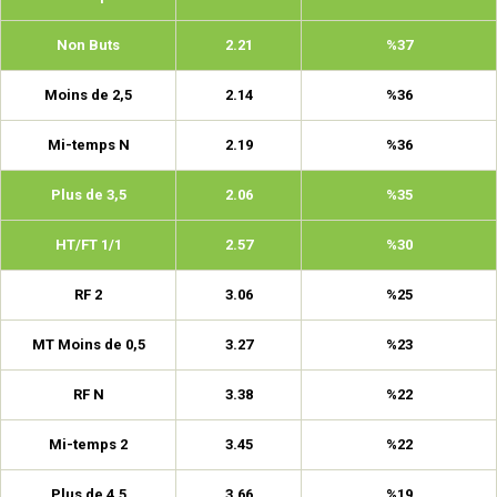
Non Buts
2.21
%37
Moins de 2,5
2.14
%36
Mi-temps N
2.19
%36
Plus de 3,5
2.06
%35
HT/FT 1/1
2.57
%30
RF 2
3.06
%25
MT Moins de 0,5
3.27
%23
RF N
3.38
%22
Mi-temps 2
3.45
%22
Plus de 4,5
3.66
%19