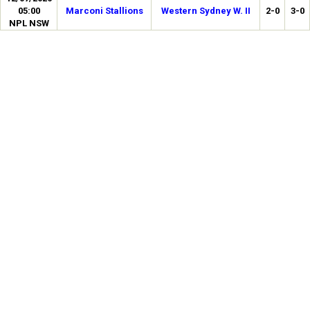
05:00
Marconi Stallions
Western Sydney W. II
2-0
3-0
NPL NSW