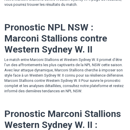
vous pourrez trouver les résultats du match.
Pronostic NPL NSW :
Marconi Stallions contre
Western Sydney W. II
Le match entre Marconi Stallions et Western Sydney W. II promet d’être
l’un des affrontements les plus captivants de la NPL NSW cette saison.
Avec leur attaque dynamique, Marconi Stallions cherche à imposer son
style face à un Western Sydney W. II connu pour sa résilience défensive.
Marconi Stallions contre Western Sydney W. II Pour suivre le pronostic
complet et les analyses détaillées, consultez notre plateforme et restez
informé des dernières tendances en NPL NSW.
Pronostic Marconi Stallions
Western Sydney W. II :