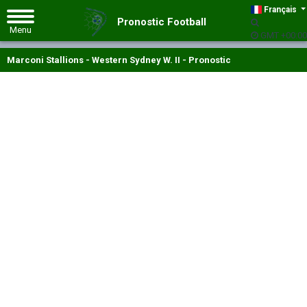
Français
Pronostic Football
GMT +00:00
Marconi Stallions - Western Sydney W. II - Pronostic