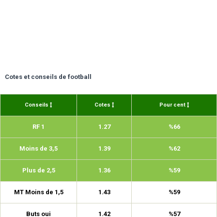
Cotes et conseils de football
Conseils
Cotes
Pour cent
RF 1
1.27
%66
Moins de 3,5
1.39
%62
Plus de 2,5
1.36
%59
MT Moins de 1,5
1.43
%59
Buts oui
1.42
%57