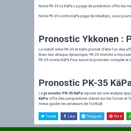
Notre PK-35 vs KäPa La page de prédiction offre les me
Notre PK-35 contre KäPa page de résultats, vous pourre
Pronostic Ykkonen : 
Le match entre PK-35 et KäPa promet d’être l’un des af
Avec leur attaque dynamique, PK-35 cherche à imposer 
PK-35 contre KäPa Pour suivre le pronostic complet et 
Pronostic PK-35 KäPa 
Le
pronostic PK-35 KäPa
repose sur une analyse appr
KäPa
offre des perspectives claires sur les forces et 
mieux guider les amateurs de football.
Tweet
Like
Telegram
Pin it