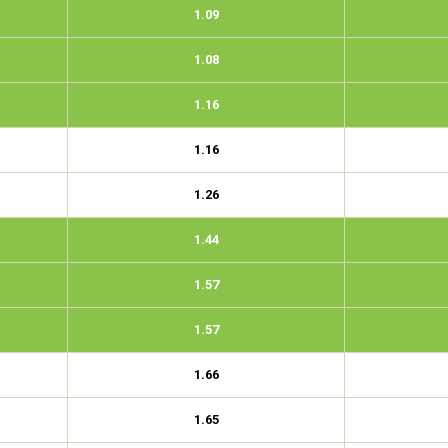
1.09
1.08
1.16
1.16
1.26
1.44
1.57
1.57
1.66
1.65