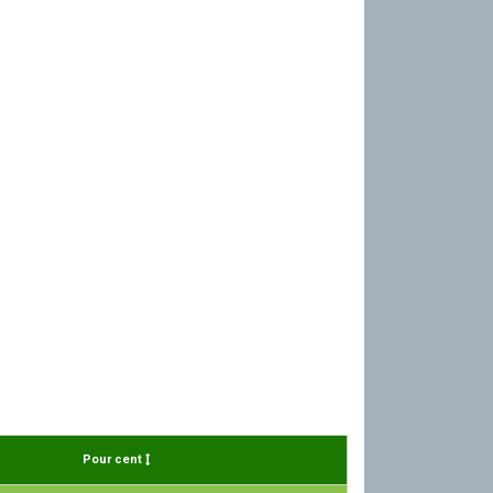
Pour cent