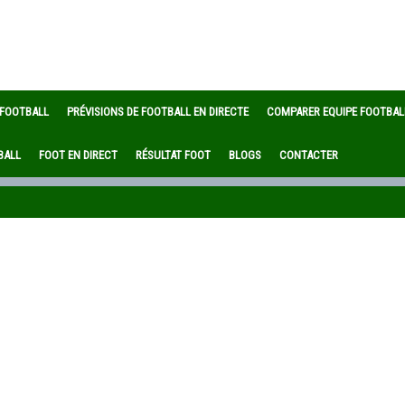
 FOOTBALL
PRÉVISIONS DE FOOTBALL EN DIRECTE
COMPARER EQUIPE FOOTBAL
BALL
FOOT EN DIRECT
RÉSULTAT FOOT
BLOGS
CONTACTER