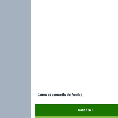
Cotes et conseils de football
Conseils