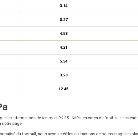
3.14
3.27
4.58
4.21
5.34
3.28
12.45
Pa
 les informations de temps et PK-35 - KäPa les cotes de football, le calendrier
r notre page.
ormatisé du football, nous avons créé les estimations de pourcentage les plu