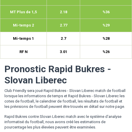
MT Plus de 1,5
2.18
%36
Mi-temps 2
2.77
%29
Mi-temps 1
2.7
%28
RF N
3.01
%26
Pronostic Rapid Bukres -
Slovan Liberec
Club Friendly sera joué Rapid Bukres - Slovan Liberec match de football
lorsque les informations de temps et Rapid Bukres - Slovan Liberec les
cotes de football, le calendrier de football, les résultats de football et
les prévisions de football peuvent être trouvés en détail sur notre page.
Rapid Bukres contre Slovan Liberec match avec le système d'analyse
informatisé du football, nous avons créé les estimations de
pourcentage les plus élevées peuvent être examinées.