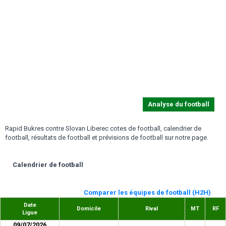
Analyse du football
Rapid Bukres contre Slovan Liberec cotes de football, calendrier de
football, résultats de football et prévisions de football sur notre page.
Calendrier de football
Comparer les équipes de football (H2H)
Date
Domicile
Rival
MT
RF
Ligue
09/07/2026