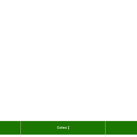
Cotes