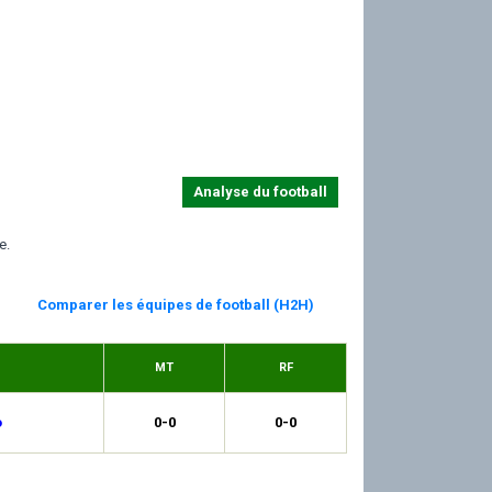
Analyse du football
e.
Comparer les équipes de football (H2H)
MT
RF
o
0-0
0-0