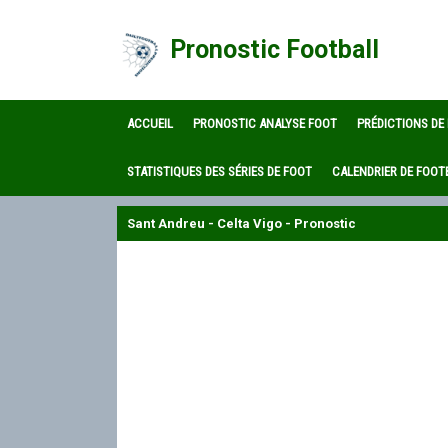
Pronostic Football
ACCUEIL
PRONOSTIC ANALYSE FOOT
PRÉDICTIONS DE
STATISTIQUES DES SÉRIES DE FOOT
CALENDRIER DE FOOT
Sant Andreu - Celta Vigo - Pronostic