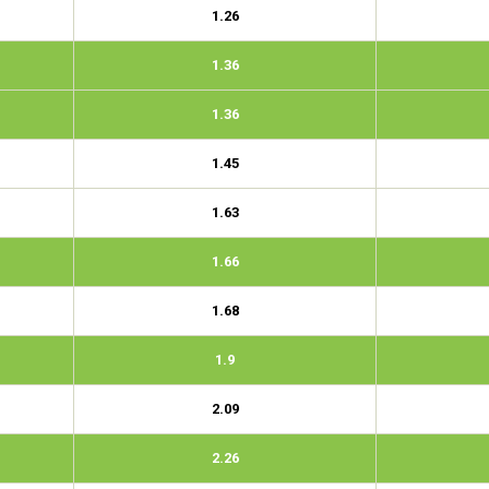
1.26
1.36
1.36
1.45
1.63
1.66
1.68
1.9
2.09
2.26