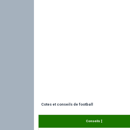
Cotes et conseils de football
Conseils