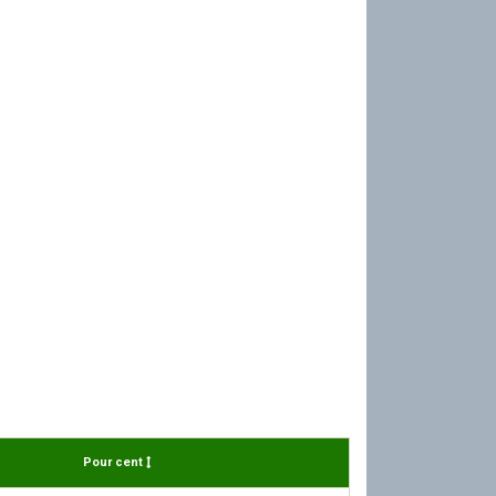
Pour cent