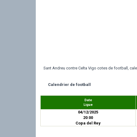
Sant Andreu contre Celta Vigo cotes de football, calen
Calendrier de football
Date
Ligue
04/12/2025
20:00
Copa del Rey