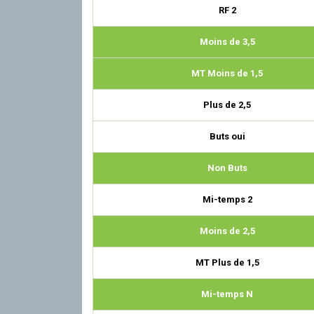
RF 2
Moins de 3,5
MT Moins de 1,5
Plus de 2,5
Buts oui
Non Buts
Mi-temps 2
Moins de 2,5
MT Plus de 1,5
Mi-temps N