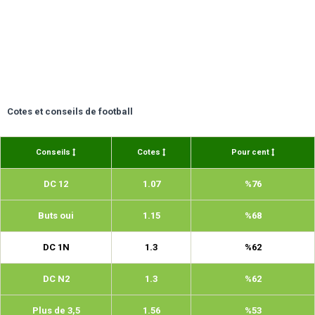
Cotes et conseils de football
Conseils
Cotes
Pour cent
DC 12
1.07
%76
Buts oui
1.15
%68
DC 1N
1.3
%62
DC N2
1.3
%62
Plus de 3,5
1.56
%53