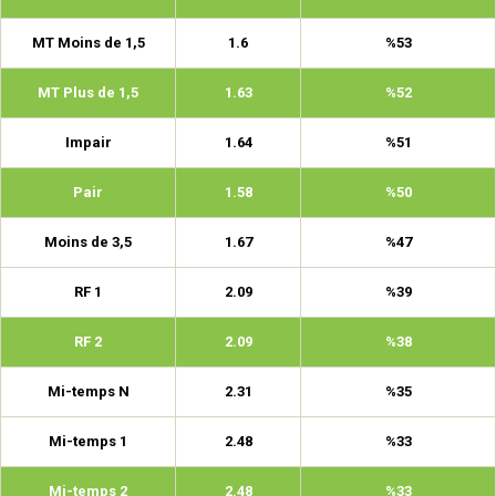
MT Moins de 1,5
1.6
%53
MT Plus de 1,5
1.63
%52
Impair
1.64
%51
Pair
1.58
%50
Moins de 3,5
1.67
%47
RF 1
2.09
%39
RF 2
2.09
%38
Mi-temps N
2.31
%35
Mi-temps 1
2.48
%33
Mi-temps 2
2.48
%33