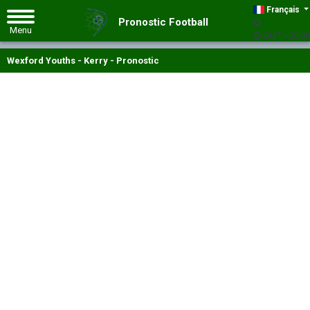
Français
Pronostic Football
GMT +00:00
Wexford Youths - Kerry - Pronostic