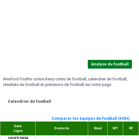
Analyse du football
Wexford Youths contre Kerry cotes de football, calendrier de football,
résultats de football et prévisions de football sur notre page.
Calendrier de football
Comparer les équipes de football (H2H)
Date
Domicile
Rival
MT
RF
Ligue
10/07/2026