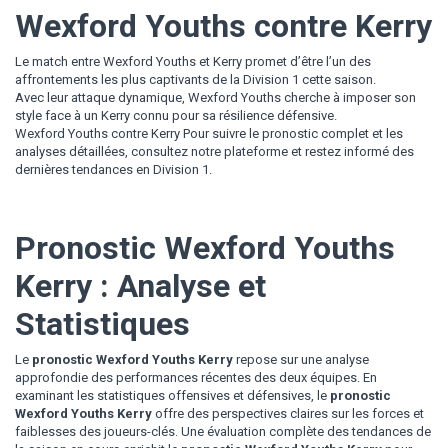
Wexford Youths contre Kerry
Le match entre Wexford Youths et Kerry promet d’être l’un des
affrontements les plus captivants de la Division 1 cette saison.
Avec leur attaque dynamique, Wexford Youths cherche à imposer son
style face à un Kerry connu pour sa résilience défensive.
Wexford Youths contre Kerry Pour suivre le pronostic complet et les
analyses détaillées, consultez notre plateforme et restez informé des
dernières tendances en Division 1.
Pronostic Wexford Youths
Kerry : Analyse et
Statistiques
Le
pronostic Wexford Youths Kerry
repose sur une analyse
approfondie des performances récentes des deux équipes. En
examinant les statistiques offensives et défensives, le
pronostic
Wexford Youths Kerry
offre des perspectives claires sur les forces et
faiblesses des joueurs-clés. Une évaluation complète des tendances de