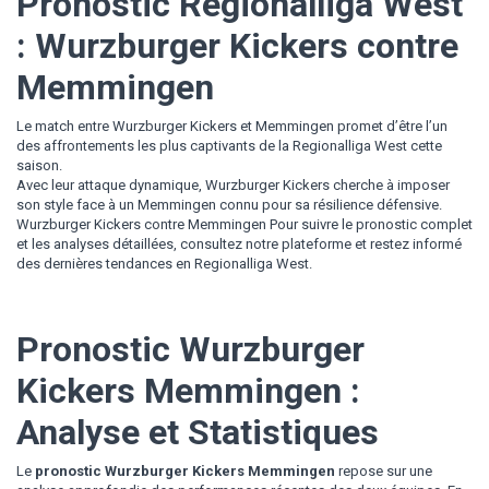
Pronostic Regionalliga West
: Wurzburger Kickers contre
Memmingen
Le match entre Wurzburger Kickers et Memmingen promet d’être l’un
des affrontements les plus captivants de la Regionalliga West cette
saison.
Avec leur attaque dynamique, Wurzburger Kickers cherche à imposer
son style face à un Memmingen connu pour sa résilience défensive.
Wurzburger Kickers contre Memmingen Pour suivre le pronostic complet
et les analyses détaillées, consultez notre plateforme et restez informé
des dernières tendances en Regionalliga West.
Pronostic Wurzburger
Kickers Memmingen :
Analyse et Statistiques
Le
pronostic Wurzburger Kickers Memmingen
repose sur une