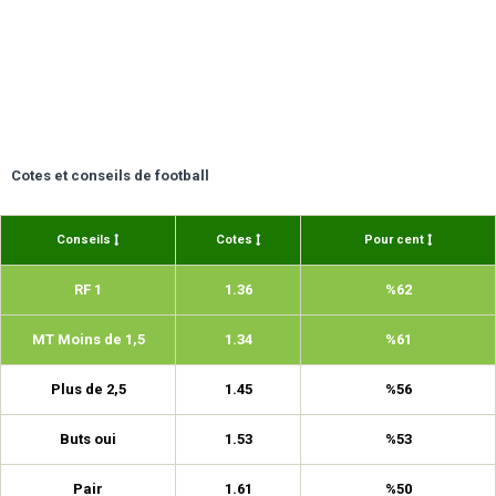
Cotes et conseils de football
Conseils
Cotes
Pour cent
RF 1
1.36
%62
MT Moins de 1,5
1.34
%61
Plus de 2,5
1.45
%56
Buts oui
1.53
%53
Pair
1.61
%50