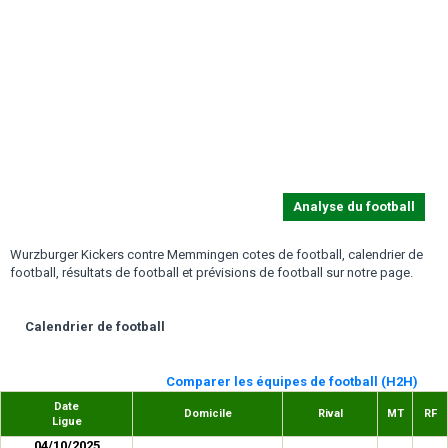
Analyse du football
Wurzburger Kickers contre Memmingen cotes de football, calendrier de
football, résultats de football et prévisions de football sur notre page.
Calendrier de football
Comparer les équipes de football (H2H)
Date
Domicile
Rival
MT
RF
Ligue
04/10/2025