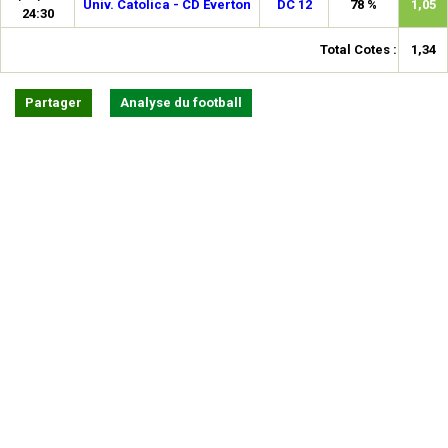
Univ. Catolica - CD Everton
DC 12
78 %
1,05
24:30
Total Cotes :
1,34
Partager
Analyse du football