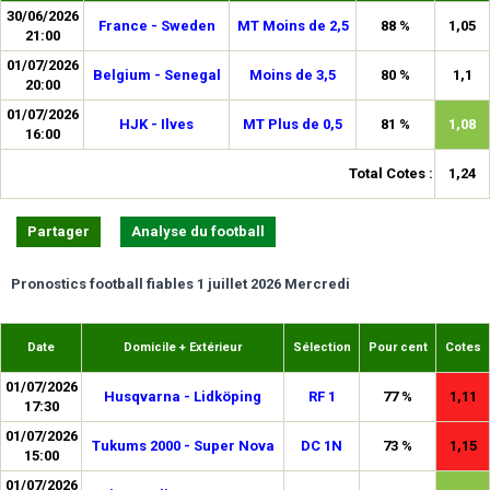
30/06/2026
France - Sweden
MT Moins de 2,5
88 %
1,05
21:00
01/07/2026
Belgium - Senegal
Moins de 3,5
80 %
1,1
20:00
01/07/2026
HJK - Ilves
MT Plus de 0,5
81 %
1,08
16:00
Total Cotes :
1,24
Partager
Analyse du football
Pronostics football fiables 1 juillet 2026 Mercredi
Date
Domicile + Extérieur
Sélection
Pour cent
Cotes
01/07/2026
Husqvarna - Lidköping
RF 1
77 %
1,11
17:30
01/07/2026
Tukums 2000 - Super Nova
DC 1N
73 %
1,15
15:00
01/07/2026