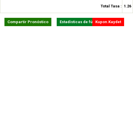
Total Tasa :
1.26
Compartir Pronóstico
Estadísticas de fútbol
Kupon.Kaydet