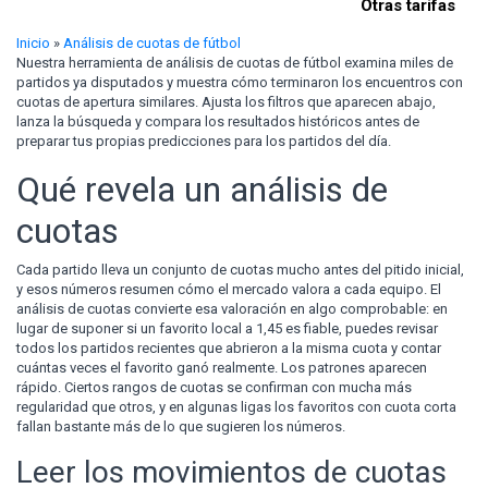
Otras tarifas
Inicio
»
Análisis de cuotas de fútbol
Nuestra herramienta de análisis de cuotas de fútbol examina miles de
partidos ya disputados y muestra cómo terminaron los encuentros con
cuotas de apertura similares. Ajusta los filtros que aparecen abajo,
lanza la búsqueda y compara los resultados históricos antes de
preparar tus propias predicciones para los partidos del día.
Qué revela un análisis de
cuotas
Cada partido lleva un conjunto de cuotas mucho antes del pitido inicial,
y esos números resumen cómo el mercado valora a cada equipo. El
análisis de cuotas convierte esa valoración en algo comprobable: en
lugar de suponer si un favorito local a 1,45 es fiable, puedes revisar
todos los partidos recientes que abrieron a la misma cuota y contar
cuántas veces el favorito ganó realmente. Los patrones aparecen
rápido. Ciertos rangos de cuotas se confirman con mucha más
regularidad que otros, y en algunas ligas los favoritos con cuota corta
fallan bastante más de lo que sugieren los números.
Leer los movimientos de cuotas