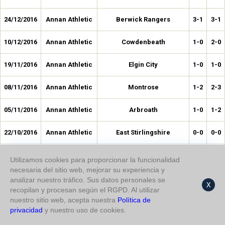
24/12/2016
Annan Athletic
Berwick Rangers
3-1
3-1
10/12/2016
Annan Athletic
Cowdenbeath
1-0
2-0
19/11/2016
Annan Athletic
Elgin City
1-0
1-0
08/11/2016
Annan Athletic
Montrose
1-2
2-3
05/11/2016
Annan Athletic
Arbroath
1-0
1-2
22/10/2016
Annan Athletic
East Stirlingshire
0-0
0-0
24/09/2016
Annan Athletic
Edinburgh City
1-0
1-1
Utilizamos cookies para proporcionar la funcionalidad
necesaria del sitio web, mejorar su experiencia y
10/09/2016
Annan Athletic
Forfar Athletic
1-0
1-2
analizar nuestro tráfico. Sus datos personales se
X
recopilan y procesan según el RGPD. Al utilizar
nuestro sitio web, acepta nuestra
Política de
20/08/2016
Annan Athletic
Clyde
1-0
3-2
privacidad
y nuestro uso de cookies.
06/08/2016
Annan Athletic
Stirling Albion
3-1
3-2