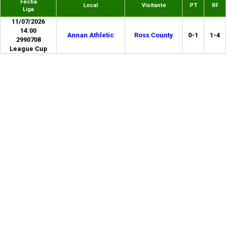
Fecha
Local
Visitante
PT
RF
Liga
11/07/2026
14:00
Annan Athletic
Ross County
0-1
1-4
2990708
League Cup