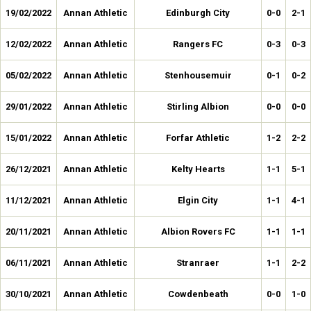
19/02/2022
Annan Athletic
Edinburgh City
0-0
2-1
12/02/2022
Annan Athletic
Rangers FC
0-3
0-3
05/02/2022
Annan Athletic
Stenhousemuir
0-1
0-2
29/01/2022
Annan Athletic
Stirling Albion
0-0
0-0
15/01/2022
Annan Athletic
Forfar Athletic
1-2
2-2
26/12/2021
Annan Athletic
Kelty Hearts
1-1
5-1
11/12/2021
Annan Athletic
Elgin City
1-1
4-1
20/11/2021
Annan Athletic
Albion Rovers FC
1-1
1-1
06/11/2021
Annan Athletic
Stranraer
1-1
2-2
30/10/2021
Annan Athletic
Cowdenbeath
0-0
1-0