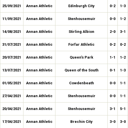
25/09/2021
Annan Athletic
Edinburgh City
0-2
1-3
11/09/2021
Annan Athletic
Stenhousemuir
0-0
1-2
14/08/2021
Annan Athletic
Stirling Albion
2-0
3-1
31/07/2021
Annan Athletic
Forfar Athletic
0-2
0-2
20/07/2021
Annan Athletic
Queen's Park
1-1
1-2
13/07/2021
Annan Athletic
Queen of the South
0-1
1-3
01/05/2021
Annan Athletic
Cowdenbeath
0-0
1-1
27/04/2021
Annan Athletic
Stenhousemuir
0-0
1-1
20/04/2021
Annan Athletic
Stenhousemuir
3-1
5-1
17/04/2021
Annan Athletic
Brechin City
3-0
3-0