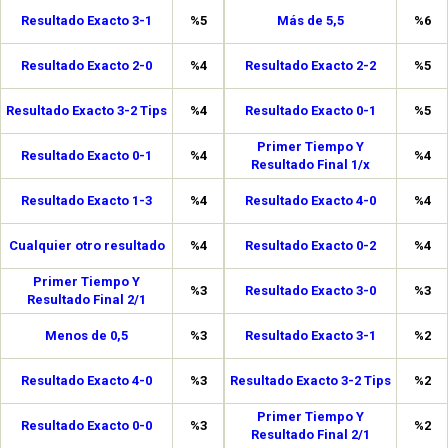
Resultado Exacto 3-1
%5
Más de 5,5
%6
Resultado Exacto 2-0
%4
Resultado Exacto 2-2
%5
Resultado Exacto 3-2 Tips
%4
Resultado Exacto 0-1
%5
Primer Tiempo Y
Resultado Exacto 0-1
%4
%4
Resultado Final 1/x
Resultado Exacto 1-3
%4
Resultado Exacto 4-0
%4
Cualquier otro resultado
%4
Resultado Exacto 0-2
%4
Primer Tiempo Y
%3
Resultado Exacto 3-0
%3
Resultado Final 2/1
Menos de 0,5
%3
Resultado Exacto 3-1
%2
Resultado Exacto 4-0
%3
Resultado Exacto 3-2 Tips
%2
Primer Tiempo Y
Resultado Exacto 0-0
%3
%2
Resultado Final 2/1