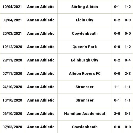
10/04/2021
Annan Athletic
Stirling Albion
0-1
1-2
03/04/2021
Annan Athletic
Elgin City
0-2
0-3
20/03/2021
Annan Athletic
Cowdenbeath
0-0
0-0
19/12/2020
Annan Athletic
Queen's Park
0-0
1-2
28/11/2020
Annan Athletic
Edinburgh City
0-2
0-4
07/11/2020
Annan Athletic
Albion Rovers FC
0-0
2-3
24/10/2020
Annan Athletic
Stranraer
1-1
1-1
10/10/2020
Annan Athletic
Stranraer
0-1
1-1
06/10/2020
Annan Athletic
Hamilton Academical
3-0
3-1
07/03/2020
Annan Athletic
Cowdenbeath
0-0
0-0