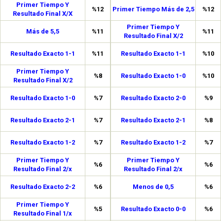
Primer Tiempo Y
%12
Primer Tiempo Más de 2,5
%12
Resultado Final X/X
Primer Tiempo Y
Más de 5,5
%11
%11
Resultado Final X/2
Resultado Exacto 1-1
%11
Resultado Exacto 1-1
%10
Primer Tiempo Y
%8
Resultado Exacto 1-0
%10
Resultado Final X/2
Resultado Exacto 1-0
%7
Resultado Exacto 2-0
%9
Resultado Exacto 2-1
%7
Resultado Exacto 2-1
%8
Resultado Exacto 1-2
%7
Resultado Exacto 1-2
%7
Primer Tiempo Y
Primer Tiempo Y
%6
%6
Resultado Final 2/x
Resultado Final 2/x
Resultado Exacto 2-2
%6
Menos de 0,5
%6
Primer Tiempo Y
%5
Resultado Exacto 0-0
%6
Resultado Final 1/x