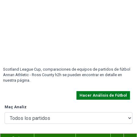
Scotland League Cup, comparaciones de equipos de partidos de fútbol
Annan Athletic - Ross County h2h se pueden encontrar en detalle en
nuestra página.
Hacer Análisis de Fútbol
Maç Analiz