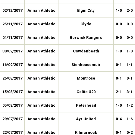
02/12/2017
Annan Athletic
Elgin City
1-0
2-0
25/11/2017
Annan Athletic
Clyde
0-0
0-0
04/11/2017
Annan Athletic
Berwick Rangers
0-0
0-0
30/09/2017
Annan Athletic
Cowdenbeath
1-0
1-0
16/09/2017
Annan Athletic
Stenhousemuir
0-1
1-1
26/08/2017
Annan Athletic
Montrose
0-1
0-1
15/08/2017
Annan Athletic
Celtic U20
2-1
3-1
05/08/2017
Annan Athletic
Peterhead
1-0
1-2
29/07/2017
Annan Athletic
Ayr United
0-4
1-6
22/07/2017
Annan Athletic
Kilmarnock
0-1
0-2