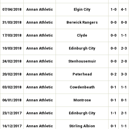
07/04/2018
Annan Athletic
Elgin City
1-0
4-1
31/03/2018
Annan Athletic
Berwick Rangers
0-0
0-0
17/03/2018
Annan Athletic
Clyde
0-0
1-1
10/03/2018
Annan Athletic
Edinburgh City
0-0
2-3
24/02/2018
Annan Athletic
Stenhousemuir
0-0
2-0
20/02/2018
Annan Athletic
Peterhead
0-2
3-3
03/02/2018
Annan Athletic
Cowdenbeath
0-1
1-1
06/01/2018
Annan Athletic
Montrose
0-1
0-1
23/12/2017
Annan Athletic
Edinburgh City
1-1
2-1
16/12/2017
Annan Athletic
Stirling Albion
0-1
1-1