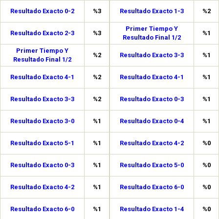
Resultado Exacto 0-2
%3
Resultado Exacto 1-3
%2
Primer Tiempo Y
Resultado Exacto 2-3
%3
%1
Resultado Final 1/2
Primer Tiempo Y
%2
Resultado Exacto 3-3
%1
Resultado Final 1/2
Resultado Exacto 4-1
%2
Resultado Exacto 4-1
%1
Resultado Exacto 3-3
%2
Resultado Exacto 0-3
%1
Resultado Exacto 3-0
%1
Resultado Exacto 0-4
%1
Resultado Exacto 5-1
%1
Resultado Exacto 4-2
%0
Resultado Exacto 0-3
%1
Resultado Exacto 5-0
%0
Resultado Exacto 4-2
%1
Resultado Exacto 6-0
%0
Resultado Exacto 6-0
%1
Resultado Exacto 1-4
%0