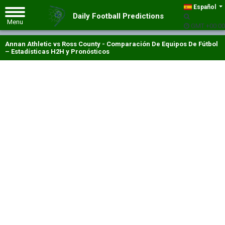
Español
Daily Football Predictions
GMT +00:00
Annan Athletic vs Ross County - Comparación De Equipos De Fútbol
– Estadísticas H2H y Pronósticos