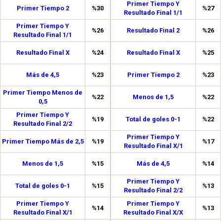
Primer Tiempo Y
Primer Tiempo 2
%30
%27
Resultado Final 1/1
Primer Tiempo Y
%26
Resultado Final 2
%26
Resultado Final 1/1
Resultado Final X
%24
Resultado Final X
%25
Más de 4,5
%23
Primer Tiempo 2
%23
Primer Tiempo Menos de
%22
Menos de 1,5
%22
0,5
Primer Tiempo Y
%19
Total de goles 0-1
%22
Resultado Final 2/2
Primer Tiempo Y
Primer Tiempo Más de 2,5
%19
%17
Resultado Final X/1
Menos de 1,5
%15
Más de 4,5
%14
Primer Tiempo Y
Total de goles 0-1
%15
%13
Resultado Final 2/2
Primer Tiempo Y
Primer Tiempo Y
%14
%13
Resultado Final X/1
Resultado Final X/X