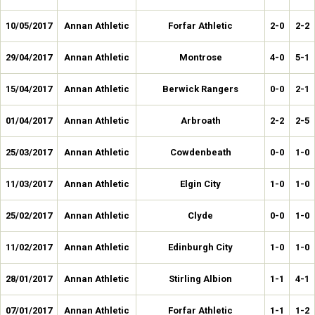
10/05/2017
Annan Athletic
Forfar Athletic
2-0
2-2
29/04/2017
Annan Athletic
Montrose
4-0
5-1
15/04/2017
Annan Athletic
Berwick Rangers
0-0
2-1
01/04/2017
Annan Athletic
Arbroath
2-2
2-5
25/03/2017
Annan Athletic
Cowdenbeath
0-0
1-0
11/03/2017
Annan Athletic
Elgin City
1-0
1-0
25/02/2017
Annan Athletic
Clyde
0-0
1-0
11/02/2017
Annan Athletic
Edinburgh City
1-0
1-0
28/01/2017
Annan Athletic
Stirling Albion
1-1
4-1
07/01/2017
Annan Athletic
Forfar Athletic
1-1
1-2