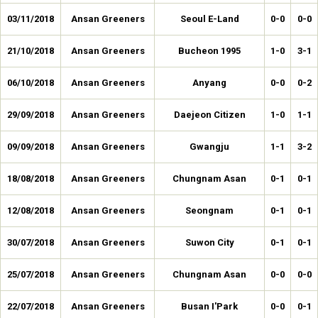
03/11/2018
Ansan Greeners
Seoul E-Land
0-0
0-0
21/10/2018
Ansan Greeners
Bucheon 1995
1-0
3-1
06/10/2018
Ansan Greeners
Anyang
0-0
0-2
29/09/2018
Ansan Greeners
Daejeon Citizen
1-0
1-1
09/09/2018
Ansan Greeners
Gwangju
1-1
3-2
18/08/2018
Ansan Greeners
Chungnam Asan
0-1
0-1
12/08/2018
Ansan Greeners
Seongnam
0-1
0-1
30/07/2018
Ansan Greeners
Suwon City
0-1
0-1
25/07/2018
Ansan Greeners
Chungnam Asan
0-0
0-0
22/07/2018
Ansan Greeners
Busan I'Park
0-0
0-1