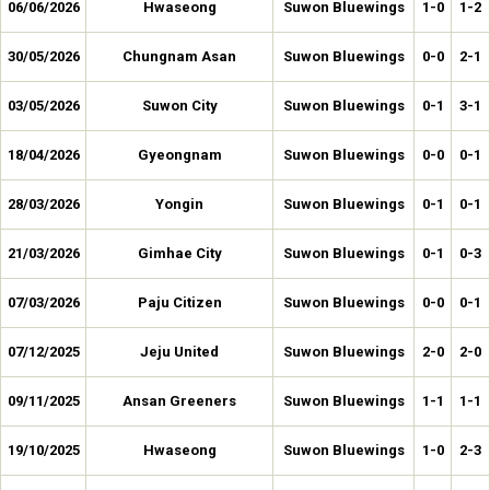
06/06/2026
Hwaseong
Suwon Bluewings
1-0
1-2
30/05/2026
Chungnam Asan
Suwon Bluewings
0-0
2-1
03/05/2026
Suwon City
Suwon Bluewings
0-1
3-1
18/04/2026
Gyeongnam
Suwon Bluewings
0-0
0-1
28/03/2026
Yongin
Suwon Bluewings
0-1
0-1
21/03/2026
Gimhae City
Suwon Bluewings
0-1
0-3
07/03/2026
Paju Citizen
Suwon Bluewings
0-0
0-1
07/12/2025
Jeju United
Suwon Bluewings
2-0
2-0
09/11/2025
Ansan Greeners
Suwon Bluewings
1-1
1-1
19/10/2025
Hwaseong
Suwon Bluewings
1-0
2-3