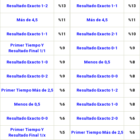
Resultado Exacto 1-2
%13
Resultado Exacto 1-1
%13
Más de 4,5
%11
Más de 4,5
%11
Resultado Exacto 1-1
%11
Resultado Exacto 2-1
%10
Primer Tiempo Y
%9
Resultado Exacto 0-1
%9
Resultado Final 1/1
Resultado Exacto 1-0
%9
Menos de 0,5
%8
Resultado Exacto 0-2
%9
Resultado Exacto 0-0
%8
Primer Tiempo Más de 2,5
%6
Resultado Exacto 1-2
%8
Menos de 0,5
%6
Resultado Exacto 1-0
%8
Resultado Exacto 0-0
%6
Resultado Exacto 2-0
%6
Primer Tiempo Y
%5
Primer Tiempo Más de 2,5
%6
Resultado Final 1/x