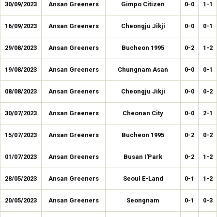
30/09/2023
Ansan Greeners
Gimpo Citizen
0-0
1-1
16/09/2023
Ansan Greeners
Cheongju Jikji
0-0
0-1
29/08/2023
Ansan Greeners
Bucheon 1995
0-2
1-2
19/08/2023
Ansan Greeners
Chungnam Asan
0-0
0-1
08/08/2023
Ansan Greeners
Cheongju Jikji
0-0
0-2
30/07/2023
Ansan Greeners
Cheonan City
0-0
2-1
15/07/2023
Ansan Greeners
Bucheon 1995
0-2
0-2
01/07/2023
Ansan Greeners
Busan I'Park
0-2
1-2
28/05/2023
Ansan Greeners
Seoul E-Land
0-1
1-2
20/05/2023
Ansan Greeners
Seongnam
0-1
0-3