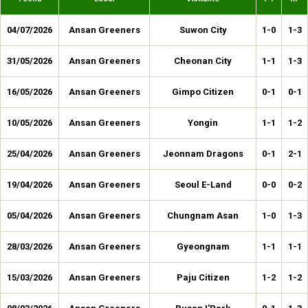
04/07/2026
Ansan Greeners
Suwon City
1-0
1-3
31/05/2026
Ansan Greeners
Cheonan City
1-1
1-3
16/05/2026
Ansan Greeners
Gimpo Citizen
0-1
0-1
10/05/2026
Ansan Greeners
Yongin
1-1
1-2
25/04/2026
Ansan Greeners
Jeonnam Dragons
0-1
2-1
19/04/2026
Ansan Greeners
Seoul E-Land
0-0
0-2
05/04/2026
Ansan Greeners
Chungnam Asan
1-0
1-3
28/03/2026
Ansan Greeners
Gyeongnam
1-1
1-1
15/03/2026
Ansan Greeners
Paju Citizen
1-2
1-2