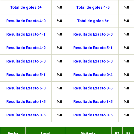
Total de goles 6+
%0
Total de goles 4-5
%0
Resultado Exacto 4-0
%0
Total de goles 6+
%0
Resultado Exacto 4-1
%0
Resultado Exacto 5-0
%0
Resultado Exacto 4-2
%0
Resultado Exacto 5-1
%0
Resultado Exacto 5-0
%0
Resultado Exacto 6-0
%0
Resultado Exacto 5-1
%0
Resultado Exacto 0-4
%0
Resultado Exacto 6-0
%0
Resultado Exacto 0-5
%0
Resultado Exacto 1-5
%0
Resultado Exacto 1-5
%0
Resultado Exacto 0-6
%0
Resultado Exacto 0-6
%0
Fecha
Local
Visitante
PT
RF