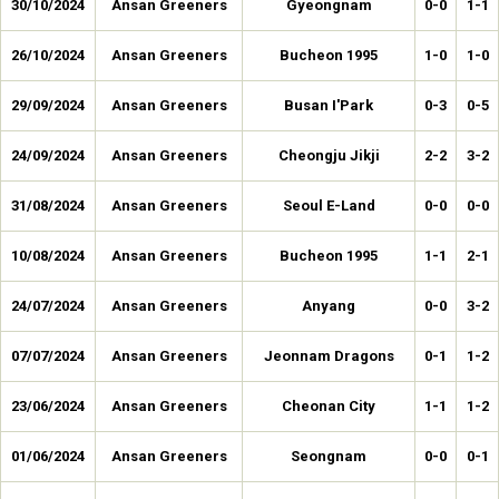
30/10/2024
Ansan Greeners
Gyeongnam
0-0
1-1
26/10/2024
Ansan Greeners
Bucheon 1995
1-0
1-0
29/09/2024
Ansan Greeners
Busan I'Park
0-3
0-5
24/09/2024
Ansan Greeners
Cheongju Jikji
2-2
3-2
31/08/2024
Ansan Greeners
Seoul E-Land
0-0
0-0
10/08/2024
Ansan Greeners
Bucheon 1995
1-1
2-1
24/07/2024
Ansan Greeners
Anyang
0-0
3-2
07/07/2024
Ansan Greeners
Jeonnam Dragons
0-1
1-2
23/06/2024
Ansan Greeners
Cheonan City
1-1
1-2
01/06/2024
Ansan Greeners
Seongnam
0-0
0-1