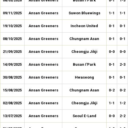
08/03/2026
Ansan Greeners
Busan I'Park
0-1
1-3
09/11/2025
Ansan Greeners
Suwon Bluewings
1-1
1-1
19/10/2025
Ansan Greeners
Incheon United
0-1
0-1
08/10/2025
Ansan Greeners
Chungnam Asan
0-1
0-1
21/09/2025
Ansan Greeners
Cheongju Jikji
0-0
0-0
14/09/2025
Ansan Greeners
Busan I'Park
0-1
2-3
30/08/2025
Ansan Greeners
Hwaseong
0-1
0-1
15/08/2025
Ansan Greeners
Chungnam Asan
0-2
0-2
02/08/2025
Ansan Greeners
Cheongju Jikji
1-1
1-2
13/07/2025
Ansan Greeners
Seoul E-Land
0-0
2-2