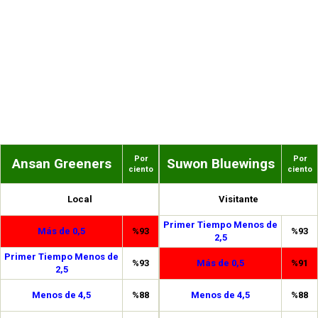
Por
Por
Ansan Greeners
Suwon Bluewings
ciento
ciento
Local
Visitante
Primer Tiempo Menos de
Más de 0,5
%93
%93
2,5
Primer Tiempo Menos de
%93
Más de 0,5
%91
2,5
Menos de 4,5
%88
Menos de 4,5
%88