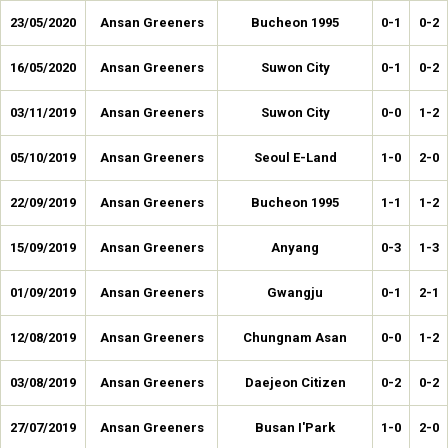
23/05/2020
Ansan Greeners
Bucheon 1995
0-1
0-2
16/05/2020
Ansan Greeners
Suwon City
0-1
0-2
03/11/2019
Ansan Greeners
Suwon City
0-0
1-2
05/10/2019
Ansan Greeners
Seoul E-Land
1-0
2-0
22/09/2019
Ansan Greeners
Bucheon 1995
1-1
1-2
15/09/2019
Ansan Greeners
Anyang
0-3
1-3
01/09/2019
Ansan Greeners
Gwangju
0-1
2-1
12/08/2019
Ansan Greeners
Chungnam Asan
0-0
1-2
03/08/2019
Ansan Greeners
Daejeon Citizen
0-2
0-2
27/07/2019
Ansan Greeners
Busan I'Park
1-0
2-0