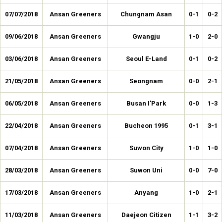
07/07/2018
Ansan Greeners
Chungnam Asan
0-1
0-2
09/06/2018
Ansan Greeners
Gwangju
1-0
2-0
03/06/2018
Ansan Greeners
Seoul E-Land
0-1
0-2
21/05/2018
Ansan Greeners
Seongnam
0-0
2-1
06/05/2018
Ansan Greeners
Busan I'Park
0-0
1-3
22/04/2018
Ansan Greeners
Bucheon 1995
0-1
3-1
07/04/2018
Ansan Greeners
Suwon City
1-0
1-0
28/03/2018
Ansan Greeners
Suwon Uni
0-0
7-0
17/03/2018
Ansan Greeners
Anyang
1-0
2-1
11/03/2018
Ansan Greeners
Daejeon Citizen
1-1
3-2