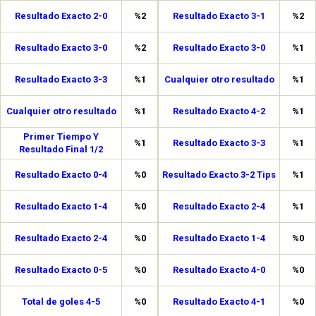
Resultado Exacto 2-0
%2
Resultado Exacto 3-1
%2
Resultado Exacto 3-0
%2
Resultado Exacto 3-0
%1
Resultado Exacto 3-3
%1
Cualquier otro resultado
%1
Cualquier otro resultado
%1
Resultado Exacto 4-2
%1
Primer Tiempo Y
%1
Resultado Exacto 3-3
%1
Resultado Final 1/2
Resultado Exacto 0-4
%0
Resultado Exacto 3-2 Tips
%1
Resultado Exacto 1-4
%0
Resultado Exacto 2-4
%1
Resultado Exacto 2-4
%0
Resultado Exacto 1-4
%0
Resultado Exacto 0-5
%0
Resultado Exacto 4-0
%0
Total de goles 4-5
%0
Resultado Exacto 4-1
%0