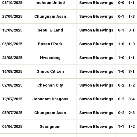
08/10/2025
Incheon United
Suwon Bluewings
0-0
1-1
27/09/2025
Chungnam Asan
Suwon Bluewings
0-1
1-3
13/09/2025
Seoul E-Land
Suwon Bluewings
0-1
0-1
06/09/2025
Busan I'Park
Suwon Bluewings
1-0
1-0
24/08/2025
Hwaseong
Suwon Bluewings
1-0
1-1
16/08/2025
Gimpo Citizen
Suwon Bluewings
1-0
3-1
02/08/2025
Cheonan City
Suwon Bluewings
0-2
1-2
19/07/2025
Jeonnam Dragons
Suwon Bluewings
0-2
3-4
05/07/2025
Chungnam Asan
Suwon Bluewings
0-2
2-3
06/06/2025
Seongnam
Suwon Bluewings
1-1
1-2