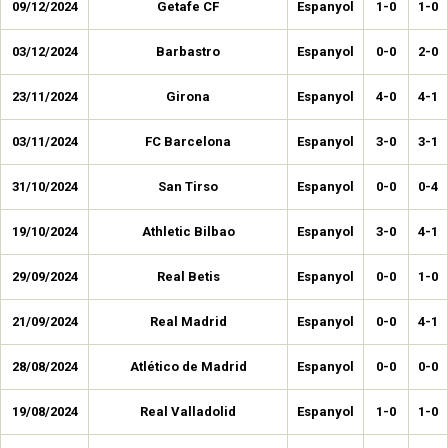
09/12/2024
Getafe CF
Espanyol
1-0
1-0
03/12/2024
Barbastro
Espanyol
0-0
2-0
23/11/2024
Girona
Espanyol
4-0
4-1
03/11/2024
FC Barcelona
Espanyol
3-0
3-1
31/10/2024
San Tirso
Espanyol
0-0
0-4
19/10/2024
Athletic Bilbao
Espanyol
3-0
4-1
29/09/2024
Real Betis
Espanyol
0-0
1-0
21/09/2024
Real Madrid
Espanyol
0-0
4-1
28/08/2024
Atlético de Madrid
Espanyol
0-0
0-0
19/08/2024
Real Valladolid
Espanyol
1-0
1-0