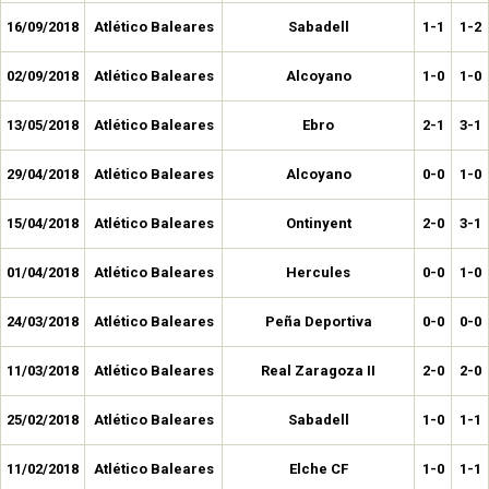
16/09/2018
Atlético Baleares
Sabadell
1-1
1-2
02/09/2018
Atlético Baleares
Alcoyano
1-0
1-0
13/05/2018
Atlético Baleares
Ebro
2-1
3-1
29/04/2018
Atlético Baleares
Alcoyano
0-0
1-0
15/04/2018
Atlético Baleares
Ontinyent
2-0
3-1
01/04/2018
Atlético Baleares
Hercules
0-0
1-0
24/03/2018
Atlético Baleares
Peña Deportiva
0-0
0-0
11/03/2018
Atlético Baleares
Real Zaragoza II
2-0
2-0
25/02/2018
Atlético Baleares
Sabadell
1-0
1-1
11/02/2018
Atlético Baleares
Elche CF
1-0
1-1