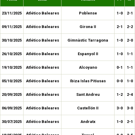
23/11/2025
Atlético Baleares
Poblense
1-0
2-1
09/11/2025
Atlético Baleares
Girona II
2-1
2-2
30/10/2025
Atlético Baleares
Gimnàstic Tarragona
1-0
2-0
26/10/2025
Atlético Baleares
Espanyol II
1-0
1-1
19/10/2025
Atlético Baleares
Alcoyano
0-1
1-1
05/10/2025
Atlético Baleares
Ibiza Islas Pitiusas
0-0
1-0
20/09/2025
Atlético Baleares
Sant Andreu
1-2
2-4
06/09/2025
Atlético Baleares
Castellón II
3-0
3-0
30/07/2025
Atlético Baleares
Andratx
1-0
2-1