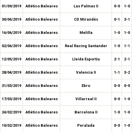
01/09/2019
Atlético Baleares
Las Palmas II
0-0
1-0
30/06/2019
Atlético Baleares
CD Mirandés
0-1
3-1
16/06/2019
Atlético Baleares
Melilla
1-0
1-0
02/06/2019
Atlético Baleares
Real Racing Santander
1-0
1-1
12/05/2019
Atlético Baleares
Lleida Esportiu
2-1
2-1
28/04/2019
Atlético Baleares
Valencia II
1-1
3-2
31/03/2019
Atlético Baleares
Ebro
0-0
0-0
17/03/2019
Atlético Baleares
Villarreal II
0-0
1-0
24/02/2019
Atlético Baleares
Barcelona II
1-0
1-0
10/02/2019
Atlético Baleares
Peralada
0-0
1-0