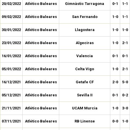
20/02/2022
Atlético Baleares
Gimnàstic Tarragona
0-1
1-1
09/02/2022
Atlético Baleares
San Fernando
1-0
1-1
30/01/2022
Atlético Baleares
Llagostera
1-0
1-0
23/01/2022
Atlético Baleares
Algeciras
1-0
2-1
16/01/2022
Atlético Baleares
Valencia
0-1
0-1
05/01/2022
Atlético Baleares
Celta Vigo
1-0
2-1
16/12/2021
Atlético Baleares
Getafe CF
2-0
5-0
05/12/2021
Atlético Baleares
Sevilla II
0-1
0-2
21/11/2021
Atlético Baleares
UCAM Murcia
1-0
3-0
07/11/2021
Atlético Baleares
RB Linense
0-0
1-0