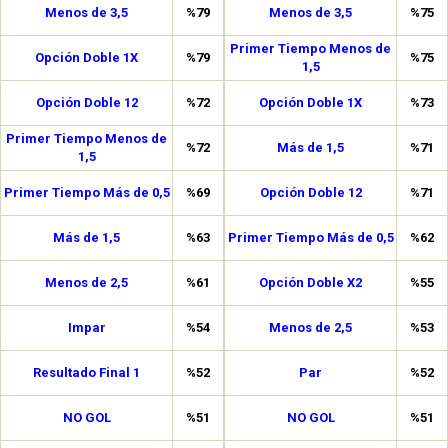
Menos de 3,5
%79
Menos de 3,5
%75
Primer Tiempo Menos de
Opción Doble 1X
%79
%75
1,5
Opción Doble 12
%72
Opción Doble 1X
%73
Primer Tiempo Menos de
%72
Más de 1,5
%71
1,5
Primer Tiempo Más de 0,5
%69
Opción Doble 12
%71
Más de 1,5
%63
Primer Tiempo Más de 0,5
%62
Menos de 2,5
%61
Opción Doble X2
%55
Impar
%54
Menos de 2,5
%53
Resultado Final 1
%52
Par
%52
NO GOL
%51
NO GOL
%51