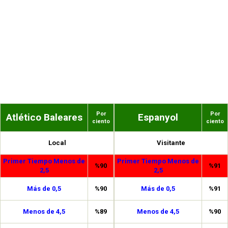
Por
Por
Atlético Baleares
Espanyol
ciento
ciento
Local
Visitante
Primer Tiempo Menos de
Primer Tiempo Menos de
%90
%91
2,5
2,5
Más de 0,5
%90
Más de 0,5
%91
Menos de 4,5
%89
Menos de 4,5
%90