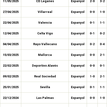
11/05/2025
CD Leganes
Espanyol
2-0
3-2
27/04/2025
Villarreal
Espanyol
0-0
1-0
22/04/2025
Valencia
Espanyol
0-1
1-1
12/04/2025
Celta Vigo
Espanyol
0-1
0-2
04/04/2025
Rayo Vallecano
Espanyol
0-2
0-4
15/03/2025
Mallorca
Espanyol
0-0
2-1
22/02/2025
Deportivo Alavés
Espanyol
0-0
0-1
09/02/2025
Real Sociedad
Espanyol
1-0
2-1
25/01/2025
Sevilla
Espanyol
0-1
1-1
22/12/2024
Las Palmas
Espanyol
0-0
1-0