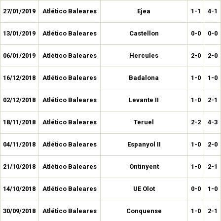
27/01/2019
Atlético Baleares
Ejea
1-1
4-1
13/01/2019
Atlético Baleares
Castellon
0-0
0-0
06/01/2019
Atlético Baleares
Hercules
2-0
2-0
16/12/2018
Atlético Baleares
Badalona
1-0
1-0
02/12/2018
Atlético Baleares
Levante II
1-0
2-1
18/11/2018
Atlético Baleares
Teruel
2-2
4-3
04/11/2018
Atlético Baleares
Espanyol II
1-0
2-0
21/10/2018
Atlético Baleares
Ontinyent
1-0
2-1
14/10/2018
Atlético Baleares
UE Olot
0-0
1-0
30/09/2018
Atlético Baleares
Conquense
1-0
2-1