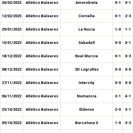
26/02/2023
Atlético Baleares
Amorebieta
0-1
0-1
12/02/2023
Atlético Baleares
Cornella
0-1
2-3
29/01/2023
Atlético Baleares
La Nucia
1-0
1-1
15/01/2023
Atlético Baleares
Sabadell
0-0
0-1
18/12/2022
Atlético Baleares
Real Murcia
0-1
0-3
08/12/2022
Atlético Baleares
SD Logroñés
0-0
0-0
27/11/2022
Atlético Baleares
Intercity
0-0
0-0
06/11/2022
Atlético Baleares
Numancia
3-1
4-1
23/10/2022
Atlético Baleares
Eldense
2-0
3-1
09/10/2022
Atlético Baleares
Barcelona II
1-0
3-2