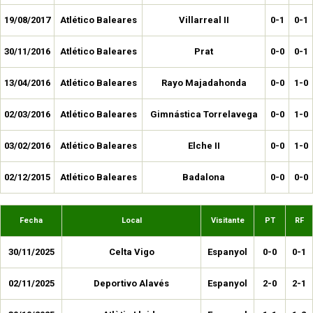
19/08/2017
Atlético Baleares
Villarreal II
0-1
0-1
30/11/2016
Atlético Baleares
Prat
0-0
0-1
13/04/2016
Atlético Baleares
Rayo Majadahonda
0-0
1-0
02/03/2016
Atlético Baleares
Gimnástica Torrelavega
0-0
1-0
03/02/2016
Atlético Baleares
Elche II
0-0
1-0
02/12/2015
Atlético Baleares
Badalona
0-0
0-0
Fecha
Local
Visitante
PT
RF
30/11/2025
Celta Vigo
Espanyol
0-0
0-1
02/11/2025
Deportivo Alavés
Espanyol
2-0
2-1