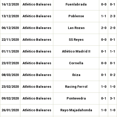
16/12/2020
Atlético Baleares
Fuenlabrada
0-0
0-1
13/12/2020
Atlético Baleares
Poblense
1-1
2-3
06/12/2020
Atlético Baleares
Las Rozas
2-0
2-0
22/11/2020
Atlético Baleares
SS Reyes
0-0
0-1
01/11/2020
Atlético Baleares
Atlético Madrid II
0-1
1-1
23/07/2020
Atlético Baleares
Cornella
0-0
0-1
08/03/2020
Atlético Baleares
Ibiza
0-1
0-2
23/02/2020
Atlético Baleares
Racing Ferrol
1-0
1-0
09/02/2020
Atlético Baleares
Pontevedra
0-1
3-1
26/01/2020
Atlético Baleares
Rayo Majadahonda
1-0
1-0