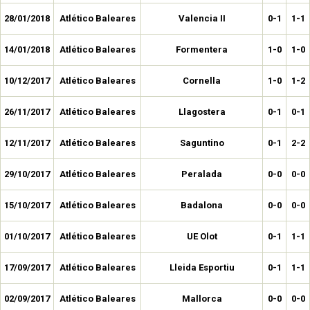
28/01/2018
Atlético Baleares
Valencia II
0-1
1-1
14/01/2018
Atlético Baleares
Formentera
1-0
1-0
10/12/2017
Atlético Baleares
Cornella
1-0
1-2
26/11/2017
Atlético Baleares
Llagostera
0-1
0-1
12/11/2017
Atlético Baleares
Saguntino
0-1
2-2
29/10/2017
Atlético Baleares
Peralada
0-0
0-0
15/10/2017
Atlético Baleares
Badalona
0-0
0-0
01/10/2017
Atlético Baleares
UE Olot
0-1
1-1
17/09/2017
Atlético Baleares
Lleida Esportiu
0-1
1-1
02/09/2017
Atlético Baleares
Mallorca
0-0
0-0