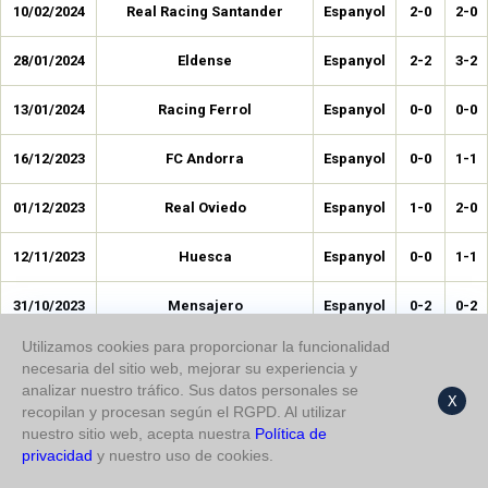
10/02/2024
Real Racing Santander
Espanyol
2-0
2-0
28/01/2024
Eldense
Espanyol
2-2
3-2
13/01/2024
Racing Ferrol
Espanyol
0-0
0-0
16/12/2023
FC Andorra
Espanyol
0-0
1-1
01/12/2023
Real Oviedo
Espanyol
1-0
2-0
12/11/2023
Huesca
Espanyol
0-0
1-1
31/10/2023
Mensajero
Espanyol
0-2
0-2
Utilizamos cookies para proporcionar la funcionalidad
28/10/2023
Sporting Gijon
Espanyol
1-0
2-0
necesaria del sitio web, mejorar su experiencia y
analizar nuestro tráfico. Sus datos personales se
X
09/10/2023
Villarreal II
Espanyol
2-1
3-1
recopilan y procesan según el RGPD. Al utilizar
nuestro sitio web, acepta nuestra
Política de
05/10/2023
F.C. Cartagena
Espanyol
0-1
0-2
privacidad
y nuestro uso de cookies.