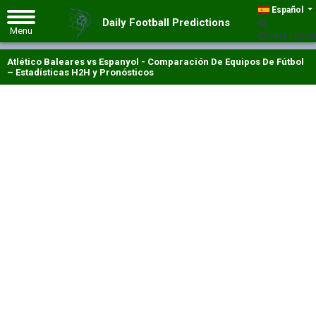
Español
Daily Football Predictions
GMT +00:00
Atlético Baleares vs Espanyol - Comparación De Equipos De Fútbol
– Estadísticas H2H y Pronósticos