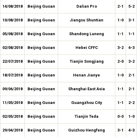
14/08/2018
Beijing Guoan
Dalian Pro
2-1
5-2
10/08/2018
Beijing Guoan
Jiangsu Shuntian
1-0
3-1
05/08/2018
Beijing Guoan
Shandong Luneng
1-1
1-1
02/08/2018
Beijing Guoan
Hebei CFFC
3-2
6-3
22/07/2018
Beijing Guoan
Tianjin Songjiang
2-0
3-2
18/07/2018
Beijing Guoan
Henan Jianye
1-0
2-1
09/06/2018
Beijing Guoan
Shanghai East Asia
1-1
2-1
11/05/2018
Beijing Guoan
Guangzhou City
1-1
2-2
02/05/2018
Beijing Guoan
Tianjin Teda
0-0
1-0
29/04/2018
Beijing Guoan
Guizhou Hengfeng
3-1
4-3