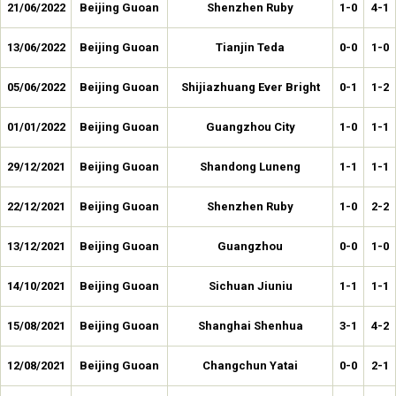
21/06/2022
Beijing Guoan
Shenzhen Ruby
1-0
4-1
13/06/2022
Beijing Guoan
Tianjin Teda
0-0
1-0
05/06/2022
Beijing Guoan
Shijiazhuang Ever Bright
0-1
1-2
01/01/2022
Beijing Guoan
Guangzhou City
1-0
1-1
29/12/2021
Beijing Guoan
Shandong Luneng
1-1
1-1
22/12/2021
Beijing Guoan
Shenzhen Ruby
1-0
2-2
13/12/2021
Beijing Guoan
Guangzhou
0-0
1-0
14/10/2021
Beijing Guoan
Sichuan Jiuniu
1-1
1-1
15/08/2021
Beijing Guoan
Shanghai Shenhua
3-1
4-2
12/08/2021
Beijing Guoan
Changchun Yatai
0-0
2-1