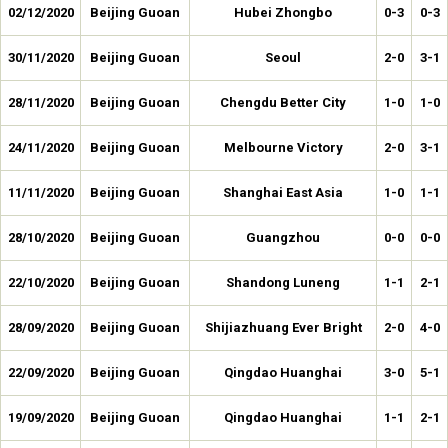
02/12/2020
Beijing Guoan
Hubei Zhongbo
0-3
0-3
30/11/2020
Beijing Guoan
Seoul
2-0
3-1
28/11/2020
Beijing Guoan
Chengdu Better City
1-0
1-0
24/11/2020
Beijing Guoan
Melbourne Victory
2-0
3-1
11/11/2020
Beijing Guoan
Shanghai East Asia
1-0
1-1
28/10/2020
Beijing Guoan
Guangzhou
0-0
0-0
22/10/2020
Beijing Guoan
Shandong Luneng
1-1
2-1
28/09/2020
Beijing Guoan
Shijiazhuang Ever Bright
2-0
4-0
22/09/2020
Beijing Guoan
Qingdao Huanghai
3-0
5-1
19/09/2020
Beijing Guoan
Qingdao Huanghai
1-1
2-1