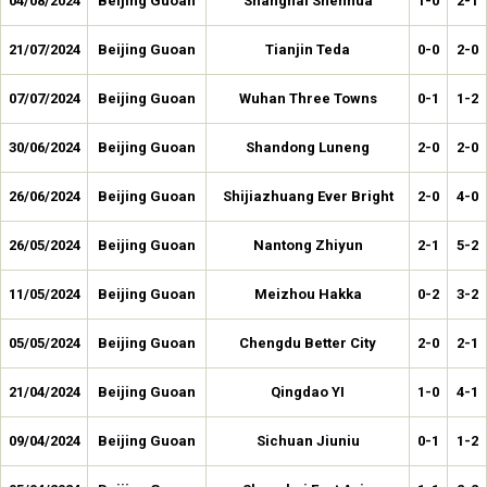
04/08/2024
Beijing Guoan
Shanghai Shenhua
1-0
2-1
21/07/2024
Beijing Guoan
Tianjin Teda
0-0
2-0
07/07/2024
Beijing Guoan
Wuhan Three Towns
0-1
1-2
30/06/2024
Beijing Guoan
Shandong Luneng
2-0
2-0
26/06/2024
Beijing Guoan
Shijiazhuang Ever Bright
2-0
4-0
26/05/2024
Beijing Guoan
Nantong Zhiyun
2-1
5-2
11/05/2024
Beijing Guoan
Meizhou Hakka
0-2
3-2
05/05/2024
Beijing Guoan
Chengdu Better City
2-0
2-1
21/04/2024
Beijing Guoan
Qingdao YI
1-0
4-1
09/04/2024
Beijing Guoan
Sichuan Jiuniu
0-1
1-2