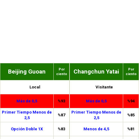
Por
Por
Beijing Guoan
Changchun Yatai
ciento
ciento
Local
Visitante
Más de 0,5
%93
Más de 0,5
%94
Primer Tiempo Menos de
Primer Tiempo Menos de
%87
%85
2,5
2,5
Opción Doble 1X
%83
Menos de 4,5
%81