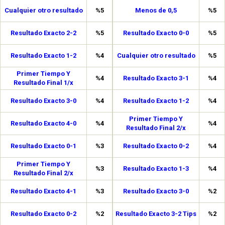
Cualquier otro resultado
%5
Menos de 0,5
%5
Resultado Exacto 2-2
%5
Resultado Exacto 0-0
%5
Resultado Exacto 1-2
%4
Cualquier otro resultado
%5
Primer Tiempo Y
%4
Resultado Exacto 3-1
%4
Resultado Final 1/x
Resultado Exacto 3-0
%4
Resultado Exacto 1-2
%4
Primer Tiempo Y
Resultado Exacto 4-0
%4
%4
Resultado Final 2/x
Resultado Exacto 0-1
%3
Resultado Exacto 0-2
%4
Primer Tiempo Y
%3
Resultado Exacto 1-3
%4
Resultado Final 2/x
Resultado Exacto 4-1
%3
Resultado Exacto 3-0
%2
Resultado Exacto 0-2
%2
Resultado Exacto 3-2 Tips
%2