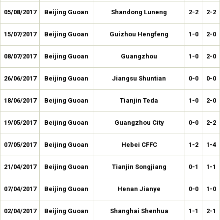
05/08/2017
Beijing Guoan
Shandong Luneng
2-2
2-2
15/07/2017
Beijing Guoan
Guizhou Hengfeng
1-0
2-0
08/07/2017
Beijing Guoan
Guangzhou
1-0
2-0
26/06/2017
Beijing Guoan
Jiangsu Shuntian
0-0
0-0
18/06/2017
Beijing Guoan
Tianjin Teda
1-0
2-0
19/05/2017
Beijing Guoan
Guangzhou City
0-0
2-2
07/05/2017
Beijing Guoan
Hebei CFFC
1-2
1-4
21/04/2017
Beijing Guoan
Tianjin Songjiang
0-1
1-1
07/04/2017
Beijing Guoan
Henan Jianye
0-0
1-0
02/04/2017
Beijing Guoan
Shanghai Shenhua
1-1
2-1