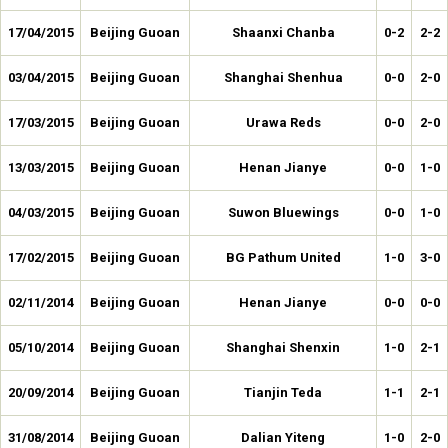
17/04/2015
Beijing Guoan
Shaanxi Chanba
0-2
2-2
03/04/2015
Beijing Guoan
Shanghai Shenhua
0-0
2-0
17/03/2015
Beijing Guoan
Urawa Reds
0-0
2-0
13/03/2015
Beijing Guoan
Henan Jianye
0-0
1-0
04/03/2015
Beijing Guoan
Suwon Bluewings
0-0
1-0
17/02/2015
Beijing Guoan
BG Pathum United
1-0
3-0
02/11/2014
Beijing Guoan
Henan Jianye
0-0
0-0
05/10/2014
Beijing Guoan
Shanghai Shenxin
1-0
2-1
20/09/2014
Beijing Guoan
Tianjin Teda
1-1
2-1
31/08/2014
Beijing Guoan
Dalian Yiteng
1-0
2-0