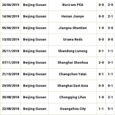
24/04/2019
Beijing Guoan
Buriram PEA
0-0
2-0
14/04/2019
Beijing Guoan
Henan Jianye
0-0
2-1
05/04/2019
Beijing Guoan
Jiangsu Shuntian
1-0
3-0
13/03/2019
Beijing Guoan
Urawa Reds
0-0
0-0
25/11/2018
Beijing Guoan
Shandong Luneng
0-1
1-1
07/11/2018
Beijing Guoan
Shanghai Shenhua
2-0
3-1
21/10/2018
Beijing Guoan
Changchun Yatai
0-1
1-1
29/09/2018
Beijing Guoan
Shanghai East Asia
0-0
0-1
30/08/2018
Beijing Guoan
Chongqing Lifan
1-0
2-1
22/08/2018
Beijing Guoan
Guangzhou City
1-1
5-1