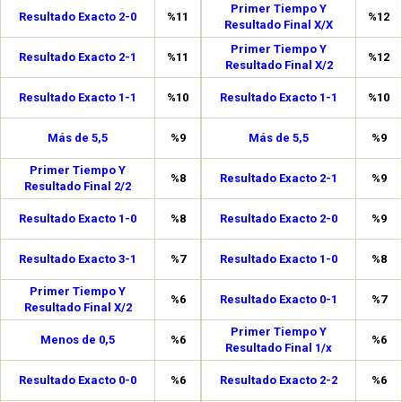
Primer Tiempo Y
Resultado Exacto 2-0
%11
%12
Resultado Final X/X
Primer Tiempo Y
Resultado Exacto 2-1
%11
%12
Resultado Final X/2
Resultado Exacto 1-1
%10
Resultado Exacto 1-1
%10
Más de 5,5
%9
Más de 5,5
%9
Primer Tiempo Y
%8
Resultado Exacto 2-1
%9
Resultado Final 2/2
Resultado Exacto 1-0
%8
Resultado Exacto 2-0
%9
Resultado Exacto 3-1
%7
Resultado Exacto 1-0
%8
Primer Tiempo Y
%6
Resultado Exacto 0-1
%7
Resultado Final X/2
Primer Tiempo Y
Menos de 0,5
%6
%6
Resultado Final 1/x
Resultado Exacto 0-0
%6
Resultado Exacto 2-2
%6