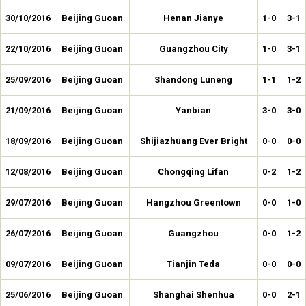
30/10/2016
Beijing Guoan
Henan Jianye
1-0
3-1
22/10/2016
Beijing Guoan
Guangzhou City
1-0
3-1
25/09/2016
Beijing Guoan
Shandong Luneng
1-1
1-2
21/09/2016
Beijing Guoan
Yanbian
3-0
3-0
18/09/2016
Beijing Guoan
Shijiazhuang Ever Bright
0-0
0-0
12/08/2016
Beijing Guoan
Chongqing Lifan
0-2
1-2
29/07/2016
Beijing Guoan
Hangzhou Greentown
0-0
1-0
26/07/2016
Beijing Guoan
Guangzhou
0-0
1-2
09/07/2016
Beijing Guoan
Tianjin Teda
0-0
0-0
25/06/2016
Beijing Guoan
Shanghai Shenhua
0-0
2-1