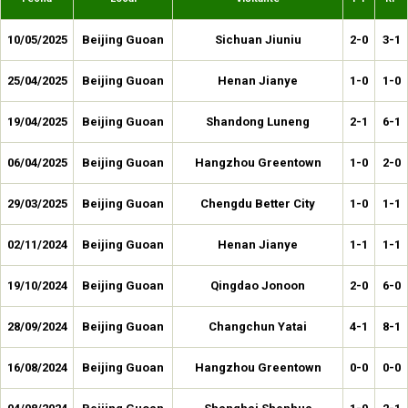
10/05/2025
Beijing Guoan
Sichuan Jiuniu
2-0
3-1
25/04/2025
Beijing Guoan
Henan Jianye
1-0
1-0
19/04/2025
Beijing Guoan
Shandong Luneng
2-1
6-1
06/04/2025
Beijing Guoan
Hangzhou Greentown
1-0
2-0
29/03/2025
Beijing Guoan
Chengdu Better City
1-0
1-1
02/11/2024
Beijing Guoan
Henan Jianye
1-1
1-1
19/10/2024
Beijing Guoan
Qingdao Jonoon
2-0
6-0
28/09/2024
Beijing Guoan
Changchun Yatai
4-1
8-1
16/08/2024
Beijing Guoan
Hangzhou Greentown
0-0
0-0