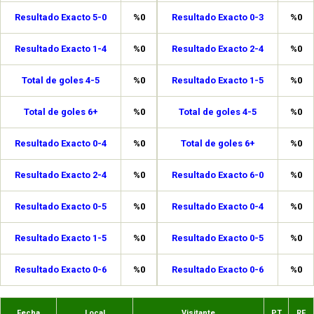
Resultado Exacto 5-0
%0
Resultado Exacto 0-3
%0
Resultado Exacto 1-4
%0
Resultado Exacto 2-4
%0
Total de goles 4-5
%0
Resultado Exacto 1-5
%0
Total de goles 6+
%0
Total de goles 4-5
%0
Resultado Exacto 0-4
%0
Total de goles 6+
%0
Resultado Exacto 2-4
%0
Resultado Exacto 6-0
%0
Resultado Exacto 0-5
%0
Resultado Exacto 0-4
%0
Resultado Exacto 1-5
%0
Resultado Exacto 0-5
%0
Resultado Exacto 0-6
%0
Resultado Exacto 0-6
%0
Fecha
Local
Visitante
PT
RF