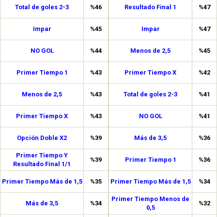
Total de goles 2-3
%46
Resultado Final 1
%47
Impar
%45
Impar
%47
NO GOL
%44
Menos de 2,5
%45
Primer Tiempo 1
%43
Primer Tiempo X
%42
Menos de 2,5
%43
Total de goles 2-3
%41
Primer Tiempo X
%43
NO GOL
%41
Opción Doble X2
%39
Más de 3,5
%36
Primer Tiempo Y
%39
Primer Tiempo 1
%36
Resultado Final 1/1
Primer Tiempo Más de 1,5
%35
Primer Tiempo Más de 1,5
%34
Primer Tiempo Menos de
Más de 3,5
%34
%32
0,5