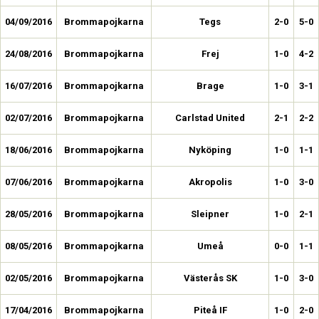
04/09/2016
Brommapojkarna
Tegs
2-0
5-0
24/08/2016
Brommapojkarna
Frej
1-0
4-2
16/07/2016
Brommapojkarna
Brage
1-0
3-1
02/07/2016
Brommapojkarna
Carlstad United
2-1
2-2
18/06/2016
Brommapojkarna
Nyköping
1-0
1-1
07/06/2016
Brommapojkarna
Akropolis
1-0
3-0
28/05/2016
Brommapojkarna
Sleipner
1-0
2-1
08/05/2016
Brommapojkarna
Umeå
0-0
1-1
02/05/2016
Brommapojkarna
Västerås SK
1-0
3-0
17/04/2016
Brommapojkarna
Piteå IF
1-0
2-0