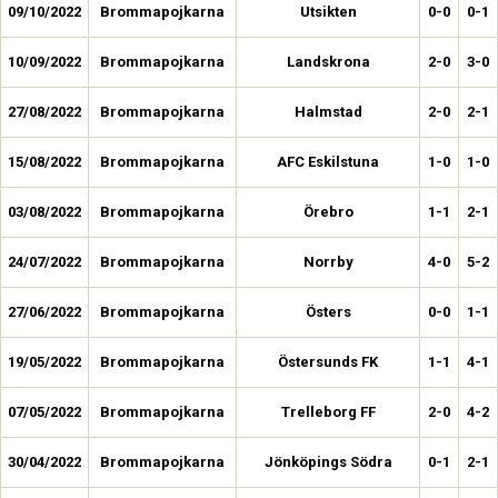
09/10/2022
Brommapojkarna
Utsikten
0-0
0-1
10/09/2022
Brommapojkarna
Landskrona
2-0
3-0
27/08/2022
Brommapojkarna
Halmstad
2-0
2-1
15/08/2022
Brommapojkarna
AFC Eskilstuna
1-0
1-0
03/08/2022
Brommapojkarna
Örebro
1-1
2-1
24/07/2022
Brommapojkarna
Norrby
4-0
5-2
27/06/2022
Brommapojkarna
Östers
0-0
1-1
19/05/2022
Brommapojkarna
Östersunds FK
1-1
4-1
07/05/2022
Brommapojkarna
Trelleborg FF
2-0
4-2
30/04/2022
Brommapojkarna
Jönköpings Södra
0-1
2-1