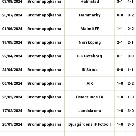
03/08/2024
Brommapojkarna
Halmstad
3-1
4-1
20/07/2024
Brommapojkarna
Hammarby
0-0
0-2
01/06/2024
Brommapojkarna
Malmö FF
1-1
2-2
19/05/2024
Brommapojkarna
Norrköping
2-1
2-1
29/04/2024
Brommapojkarna
IFK Göteborg
0-1
0-3
24/04/2024
Brommapojkarna
IK Sirius
0-0
1-1
06/04/2024
Brommapojkarna
AIK
1-0
2-2
26/02/2024
Brommapojkarna
Östersunds FK
1-0
1-0
17/02/2024
Brommapojkarna
Landskrona
1-0
3-0
20/01/2024
Brommapojkarna
Djurgårdens IF Fotboll
1-0
3-0