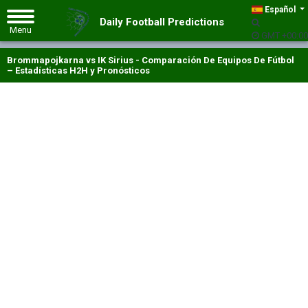
Español
Daily Football Predictions
GMT +00:00
Brommapojkarna vs IK Sirius - Comparación De Equipos De Fútbol
– Estadísticas H2H y Pronósticos