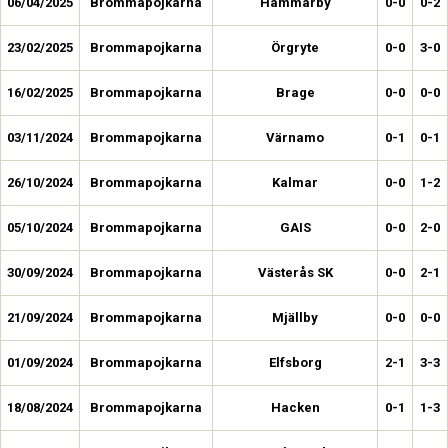
06/04/2025
Brommapojkarna
Hammarby
0-0
0-2
23/02/2025
Brommapojkarna
Örgryte
0-0
3-0
16/02/2025
Brommapojkarna
Brage
0-0
0-0
03/11/2024
Brommapojkarna
Värnamo
0-1
0-1
26/10/2024
Brommapojkarna
Kalmar
0-0
1-2
05/10/2024
Brommapojkarna
GAIS
0-0
2-0
30/09/2024
Brommapojkarna
Västerås SK
0-0
2-1
21/09/2024
Brommapojkarna
Mjällby
0-0
0-0
01/09/2024
Brommapojkarna
Elfsborg
2-1
3-3
18/08/2024
Brommapojkarna
Hacken
0-1
1-3