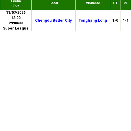
Fecha
Local
Visitante
PT
RF
Liga
11/07/2026
12:00
Chengdu Better City
Tongliang Long
1-0
1-1
2990633
Super League