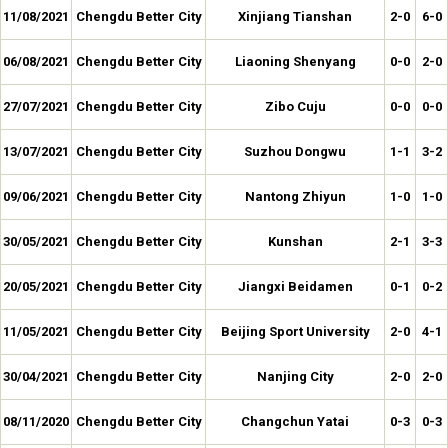
11/08/2021
Chengdu Better City
Xinjiang Tianshan
2-0
6-0
06/08/2021
Chengdu Better City
Liaoning Shenyang
0-0
2-0
27/07/2021
Chengdu Better City
Zibo Cuju
0-0
0-0
13/07/2021
Chengdu Better City
Suzhou Dongwu
1-1
3-2
09/06/2021
Chengdu Better City
Nantong Zhiyun
1-0
1-0
30/05/2021
Chengdu Better City
Kunshan
2-1
3-3
20/05/2021
Chengdu Better City
Jiangxi Beidamen
0-1
0-2
11/05/2021
Chengdu Better City
Beijing Sport University
2-0
4-1
30/04/2021
Chengdu Better City
Nanjing City
2-0
2-0
08/11/2020
Chengdu Better City
Changchun Yatai
0-3
0-3