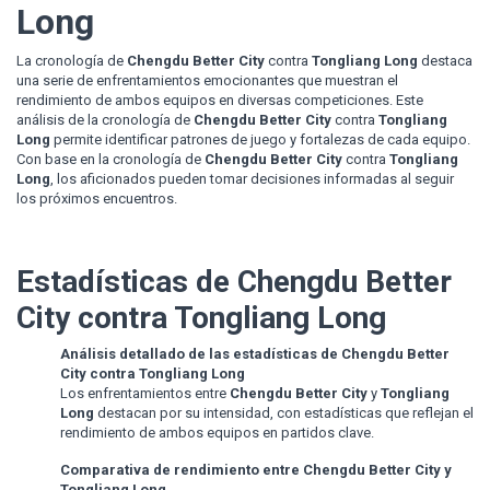
Long
La cronología de
Chengdu Better City
contra
Tongliang Long
destaca
una serie de enfrentamientos emocionantes que muestran el
rendimiento de ambos equipos en diversas competiciones. Este
análisis de la cronología de
Chengdu Better City
contra
Tongliang
Long
permite identificar patrones de juego y fortalezas de cada equipo.
Con base en la cronología de
Chengdu Better City
contra
Tongliang
Long
, los aficionados pueden tomar decisiones informadas al seguir
los próximos encuentros.
Estadísticas de Chengdu Better
City contra Tongliang Long
Análisis detallado de las estadísticas de Chengdu Better
City contra Tongliang Long
Los enfrentamientos entre
Chengdu Better City
y
Tongliang
Long
destacan por su intensidad, con estadísticas que reflejan el
rendimiento de ambos equipos en partidos clave.
Comparativa de rendimiento entre Chengdu Better City y
Tongliang Long