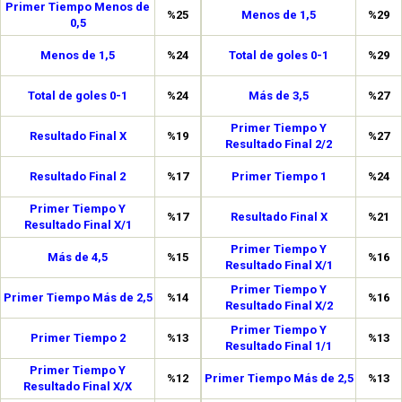
Primer Tiempo Menos de
%25
Menos de 1,5
%29
0,5
Menos de 1,5
%24
Total de goles 0-1
%29
Total de goles 0-1
%24
Más de 3,5
%27
Primer Tiempo Y
Resultado Final X
%19
%27
Resultado Final 2/2
Resultado Final 2
%17
Primer Tiempo 1
%24
Primer Tiempo Y
%17
Resultado Final X
%21
Resultado Final X/1
Primer Tiempo Y
Más de 4,5
%15
%16
Resultado Final X/1
Primer Tiempo Y
Primer Tiempo Más de 2,5
%14
%16
Resultado Final X/2
Primer Tiempo Y
Primer Tiempo 2
%13
%13
Resultado Final 1/1
Primer Tiempo Y
%12
Primer Tiempo Más de 2,5
%13
Resultado Final X/X