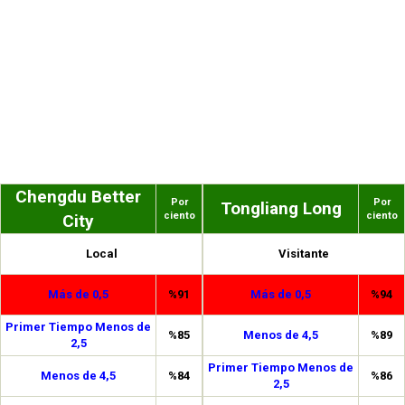
Chengdu Better
Por
Por
Tongliang Long
ciento
ciento
City
Local
Visitante
Más de 0,5
%91
Más de 0,5
%94
Primer Tiempo Menos de
%85
Menos de 4,5
%89
2,5
Primer Tiempo Menos de
Menos de 4,5
%84
%86
2,5