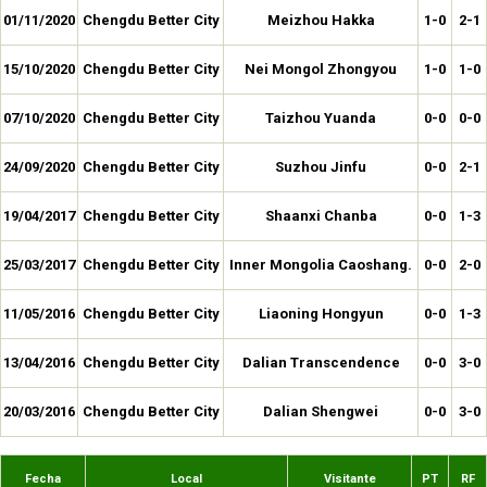
01/11/2020
Chengdu Better City
Meizhou Hakka
1-0
2-1
15/10/2020
Chengdu Better City
Nei Mongol Zhongyou
1-0
1-0
07/10/2020
Chengdu Better City
Taizhou Yuanda
0-0
0-0
24/09/2020
Chengdu Better City
Suzhou Jinfu
0-0
2-1
19/04/2017
Chengdu Better City
Shaanxi Chanba
0-0
1-3
25/03/2017
Chengdu Better City
Inner Mongolia Caoshang.
0-0
2-0
11/05/2016
Chengdu Better City
Liaoning Hongyun
0-0
1-3
13/04/2016
Chengdu Better City
Dalian Transcendence
0-0
3-0
20/03/2016
Chengdu Better City
Dalian Shengwei
0-0
3-0
Fecha
Local
Visitante
PT
RF