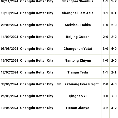
02/11/2024
Chengdu Better City
Shanghai Shenhua
1-1
1-2
18/10/2024
Chengdu Better City
Shanghai East Asia
3-1
3-1
29/09/2024
Chengdu Better City
Meizhou Hakka
1-0
2-0
14/09/2024
Chengdu Better City
Beijing Guoan
2-0
2-2
03/08/2024
Chengdu Better City
Changchun Yatai
3-0
4-0
16/07/2024
Chengdu Better City
Nantong Zhiyun
1-0
2-0
12/07/2024
Chengdu Better City
Tianjin Teda
1-1
2-1
30/06/2024
Chengdu Better City
Shijiazhuang Ever Bright
2-0
4-0
26/05/2024
Chengdu Better City
Qingdao YI
3-0
7-0
10/05/2024
Chengdu Better City
Henan Jianye
3-2
4-2