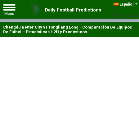
Español
Daily Football Predictions
GMT +00:00
Chengdu Better City vs Tongliang Long - Comparación De Equipos
De Fútbol – Estadísticas H2H y Pronósticos