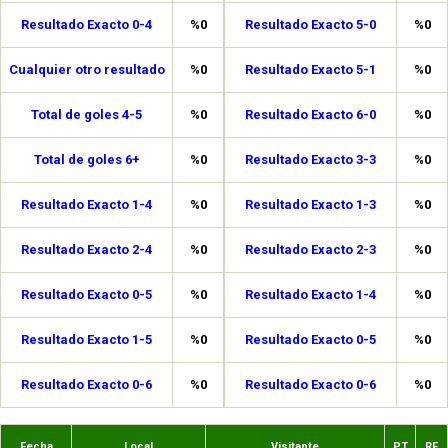
Resultado Exacto 0-4
%0
Resultado Exacto 5-0
%0
Cualquier otro resultado
%0
Resultado Exacto 5-1
%0
Total de goles 4-5
%0
Resultado Exacto 6-0
%0
Total de goles 6+
%0
Resultado Exacto 3-3
%0
Resultado Exacto 1-4
%0
Resultado Exacto 1-3
%0
Resultado Exacto 2-4
%0
Resultado Exacto 2-3
%0
Resultado Exacto 0-5
%0
Resultado Exacto 1-4
%0
Resultado Exacto 1-5
%0
Resultado Exacto 0-5
%0
Resultado Exacto 0-6
%0
Resultado Exacto 0-6
%0
Fecha
Local
Visitante
PT
RF