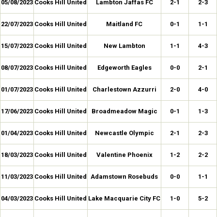
05/08/2023
Cooks Hill United
Lambton Jaffas FC
2-1
2-3
22/07/2023
Cooks Hill United
Maitland FC
0-1
1-1
15/07/2023
Cooks Hill United
New Lambton
1-1
4-3
08/07/2023
Cooks Hill United
Edgeworth Eagles
0-0
2-1
01/07/2023
Cooks Hill United
Charlestown Azzurri
2-0
4-0
17/06/2023
Cooks Hill United
Broadmeadow Magic
0-1
1-3
01/04/2023
Cooks Hill United
Newcastle Olympic
2-1
2-3
18/03/2023
Cooks Hill United
Valentine Phoenix
1-2
2-2
11/03/2023
Cooks Hill United
Adamstown Rosebuds
0-0
1-1
04/03/2023
Cooks Hill United
Lake Macquarie City FC
1-0
5-2