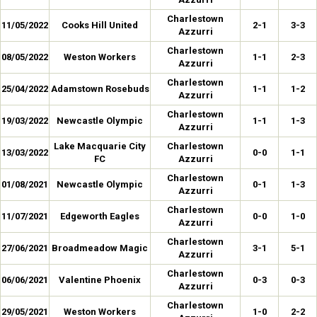
Charlestown
11/05/2022
Cooks Hill United
2-1
3-3
Azzurri
Charlestown
08/05/2022
Weston Workers
1-1
2-3
Azzurri
Charlestown
25/04/2022
Adamstown Rosebuds
1-1
1-2
Azzurri
Charlestown
19/03/2022
Newcastle Olympic
1-1
1-3
Azzurri
Lake Macquarie City
Charlestown
13/03/2022
0-0
1-1
FC
Azzurri
Charlestown
01/08/2021
Newcastle Olympic
0-1
1-3
Azzurri
Charlestown
11/07/2021
Edgeworth Eagles
0-0
1-0
Azzurri
Charlestown
27/06/2021
Broadmeadow Magic
3-1
5-1
Azzurri
Charlestown
06/06/2021
Valentine Phoenix
0-3
0-3
Azzurri
Charlestown
29/05/2021
Weston Workers
1-0
2-2