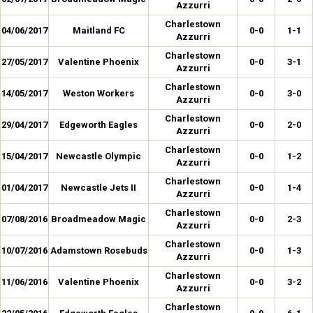
Azzurri
Charlestown
04/06/2017
Maitland FC
0-0
1-1
Azzurri
Charlestown
27/05/2017
Valentine Phoenix
0-0
3-1
Azzurri
Charlestown
14/05/2017
Weston Workers
0-0
3-0
Azzurri
Charlestown
29/04/2017
Edgeworth Eagles
0-0
2-0
Azzurri
Charlestown
15/04/2017
Newcastle Olympic
0-0
1-2
Azzurri
Charlestown
01/04/2017
Newcastle Jets II
0-0
1-4
Azzurri
Charlestown
07/08/2016
Broadmeadow Magic
0-0
2-3
Azzurri
Charlestown
10/07/2016
Adamstown Rosebuds
0-0
1-3
Azzurri
Charlestown
11/06/2016
Valentine Phoenix
0-0
3-2
Azzurri
Charlestown