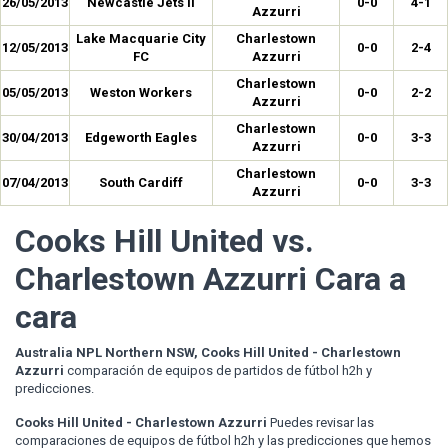
26/05/2013
Newcastle Jets II
0-0
4-1
Azzurri
Lake Macquarie City
Charlestown
12/05/2013
0-0
2-4
FC
Azzurri
Charlestown
05/05/2013
Weston Workers
0-0
2-2
Azzurri
Charlestown
30/04/2013
Edgeworth Eagles
0-0
3-3
Azzurri
Charlestown
07/04/2013
South Cardiff
0-0
3-3
Azzurri
Cooks Hill United vs.
Charlestown Azzurri Cara a
cara
Australia NPL Northern NSW, Cooks Hill United - Charlestown
Azzurri
comparación de equipos de partidos de fútbol h2h y
predicciones.
Cooks Hill United - Charlestown Azzurri
Puedes revisar las
comparaciones de equipos de fútbol h2h y las predicciones que hemos