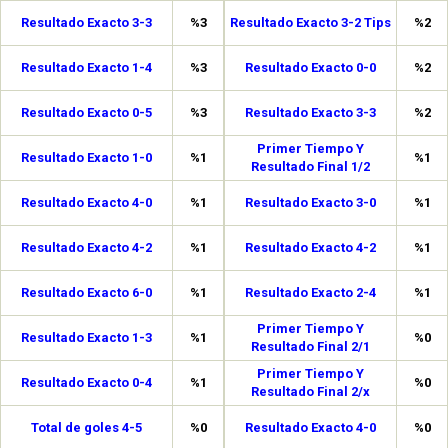
Resultado Exacto 3-3
%3
Resultado Exacto 3-2 Tips
%2
Resultado Exacto 1-4
%3
Resultado Exacto 0-0
%2
Resultado Exacto 0-5
%3
Resultado Exacto 3-3
%2
Primer Tiempo Y
Resultado Exacto 1-0
%1
%1
Resultado Final 1/2
Resultado Exacto 4-0
%1
Resultado Exacto 3-0
%1
Resultado Exacto 4-2
%1
Resultado Exacto 4-2
%1
Resultado Exacto 6-0
%1
Resultado Exacto 2-4
%1
Primer Tiempo Y
Resultado Exacto 1-3
%1
%0
Resultado Final 2/1
Primer Tiempo Y
Resultado Exacto 0-4
%1
%0
Resultado Final 2/x
Total de goles 4-5
%0
Resultado Exacto 4-0
%0