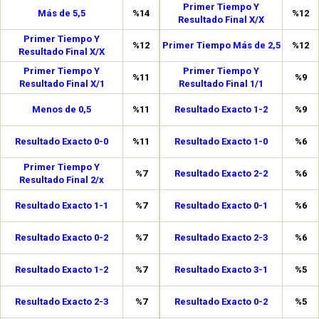
Primer Tiempo Y
Más de 5,5
%14
%12
Resultado Final X/X
Primer Tiempo Y
%12
Primer Tiempo Más de 2,5
%12
Resultado Final X/X
Primer Tiempo Y
Primer Tiempo Y
%11
%9
Resultado Final X/1
Resultado Final 1/1
Menos de 0,5
%11
Resultado Exacto 1-2
%9
Resultado Exacto 0-0
%11
Resultado Exacto 1-0
%6
Primer Tiempo Y
%7
Resultado Exacto 2-2
%6
Resultado Final 2/x
Resultado Exacto 1-1
%7
Resultado Exacto 0-1
%6
Resultado Exacto 0-2
%7
Resultado Exacto 2-3
%6
Resultado Exacto 1-2
%7
Resultado Exacto 3-1
%5
Resultado Exacto 2-3
%7
Resultado Exacto 0-2
%5