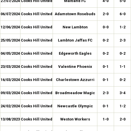
27/07/2024
Cooks Hill United
Maitland FC
4-0
5-0
06/07/2024
Cooks Hill United
Adamstown Rosebuds
2-0
6-0
12/06/2024
Cooks Hill United
New Lambton
0-0
1-2
25/05/2024
Cooks Hill United
Lambton Jaffas FC
0-2
2-3
04/05/2024
Cooks Hill United
Edgeworth Eagles
0-2
0-2
23/03/2024
Cooks Hill United
Valentine Phoenix
0-1
1-1
16/03/2024
Cooks Hill United
Charlestown Azzurri
0-1
0-2
09/03/2024
Cooks Hill United
Broadmeadow Magic
2-3
3-4
24/02/2024
Cooks Hill United
Newcastle Olympic
0-1
1-2
13/08/2023
Cooks Hill United
Weston Workers
1-0
2-0