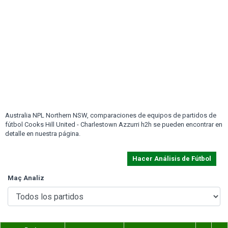
Australia NPL Northern NSW, comparaciones de equipos de partidos de
fútbol Cooks Hill United - Charlestown Azzurri h2h se pueden encontrar en
detalle en nuestra página.
Hacer Análisis de Fútbol
Maç Analiz