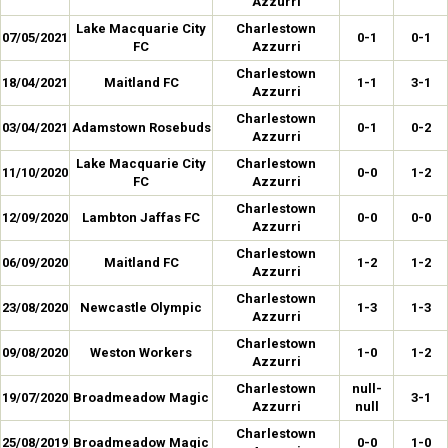
Azzurri
Lake Macquarie City
Charlestown
07/05/2021
0-1
0-1
FC
Azzurri
Charlestown
18/04/2021
Maitland FC
1-1
3-1
Azzurri
Charlestown
03/04/2021
Adamstown Rosebuds
0-1
0-2
Azzurri
Lake Macquarie City
Charlestown
11/10/2020
0-0
1-2
FC
Azzurri
Charlestown
12/09/2020
Lambton Jaffas FC
0-0
0-0
Azzurri
Charlestown
06/09/2020
Maitland FC
1-2
1-2
Azzurri
Charlestown
23/08/2020
Newcastle Olympic
1-3
1-3
Azzurri
Charlestown
09/08/2020
Weston Workers
1-0
1-2
Azzurri
Charlestown
null-
19/07/2020
Broadmeadow Magic
3-1
Azzurri
null
Charlestown
25/08/2019
Broadmeadow Magic
0-0
1-0