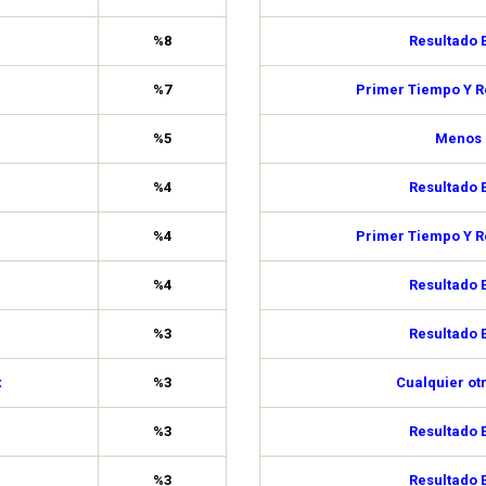
%8
Resultado 
%7
Primer Tiempo Y Re
%5
Menos 
%4
Resultado 
%4
Primer Tiempo Y Re
%4
Resultado 
1
%3
Resultado 
x
%3
Cualquier ot
%3
Resultado 
%3
Resultado 