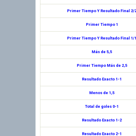
Primer Tiempo Y Resultado Final 2/
Primer Tiempo 1
Primer Tiempo Y Resultado Final 1/
Más de 5,5
Primer Tiempo Más de 2,5
Resultado Exacto 1-1
Menos de 1,5
Total de goles 0-1
Resultado Exacto 1-2
Resultado Exacto 2-1