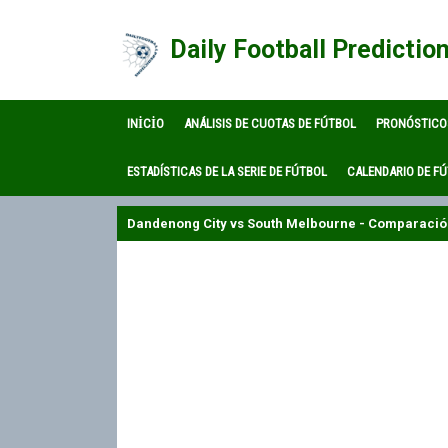
Daily Football Predictio
INİCİO
ANÁLISIS DE CUOTAS DE FÚTBOL
PRONÓSTICO
ESTADÍSTICAS DE LA SERIE DE FÚTBOL
CALENDARIO DE F
Dandenong City vs South Melbourne - Comparación 