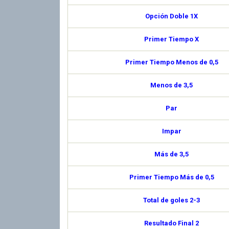
Opción Doble 1X
Primer Tiempo X
Primer Tiempo Menos de 0,5
Menos de 3,5
Par
Impar
Más de 3,5
Primer Tiempo Más de 0,5
Total de goles 2-3
Resultado Final 2