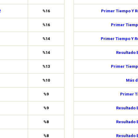
2
%16
Primer Tiempo Y Re
%16
Primer Tiemp
1
%14
Primer Tiempo Y Re
%14
Resultado 
%13
Primer Tiemp
%10
Más d
%9
Primer T
%9
Resultado 
%8
Resultado 
%8
Resultado 