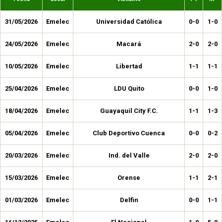
31/05/2026
Emelec
Universidad Católica
0-0
1-0
24/05/2026
Emelec
Macará
2-0
2-0
10/05/2026
Emelec
Libertad
1-1
1-1
25/04/2026
Emelec
LDU Quito
0-0
1-0
18/04/2026
Emelec
Guayaquil City F.C.
1-1
1-3
05/04/2026
Emelec
Club Deportivo Cuenca
0-0
0-2
20/03/2026
Emelec
Ind. del Valle
2-0
2-0
15/03/2026
Emelec
Orense
1-1
2-1
01/03/2026
Emelec
Delfin
0-0
1-1