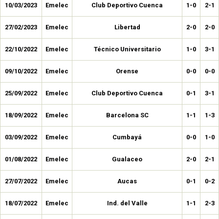
10/03/2023
Emelec
Club Deportivo Cuenca
1-0
2-1
27/02/2023
Emelec
Libertad
2-0
2-0
22/10/2022
Emelec
Técnico Universitario
1-0
3-1
09/10/2022
Emelec
Orense
0-0
0-0
25/09/2022
Emelec
Club Deportivo Cuenca
0-1
3-1
18/09/2022
Emelec
Barcelona SC
1-1
1-3
03/09/2022
Emelec
Cumbayá
0-0
1-0
01/08/2022
Emelec
Gualaceo
2-0
2-1
27/07/2022
Emelec
Aucas
0-1
0-2
18/07/2022
Emelec
Ind. del Valle
1-1
2-3