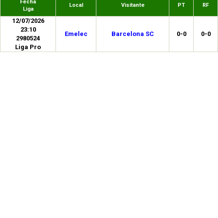
Fecha
Local
Visitante
PT
RF
Liga
12/07/2026
23:10
Emelec
Barcelona SC
0-0
0-0
2980524
Liga Pro