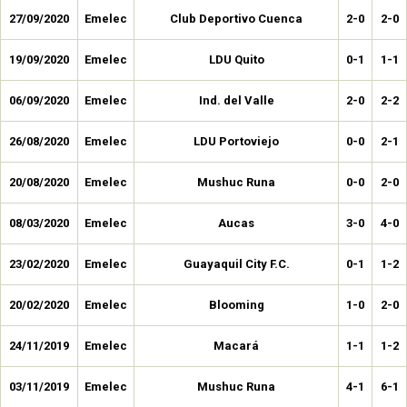
27/09/2020
Emelec
Club Deportivo Cuenca
2-0
2-0
19/09/2020
Emelec
LDU Quito
0-1
1-1
06/09/2020
Emelec
Ind. del Valle
2-0
2-2
26/08/2020
Emelec
LDU Portoviejo
0-0
2-1
20/08/2020
Emelec
Mushuc Runa
0-0
2-0
08/03/2020
Emelec
Aucas
3-0
4-0
23/02/2020
Emelec
Guayaquil City F.C.
0-1
1-2
20/02/2020
Emelec
Blooming
1-0
2-0
24/11/2019
Emelec
Macará
1-1
1-2
03/11/2019
Emelec
Mushuc Runa
4-1
6-1