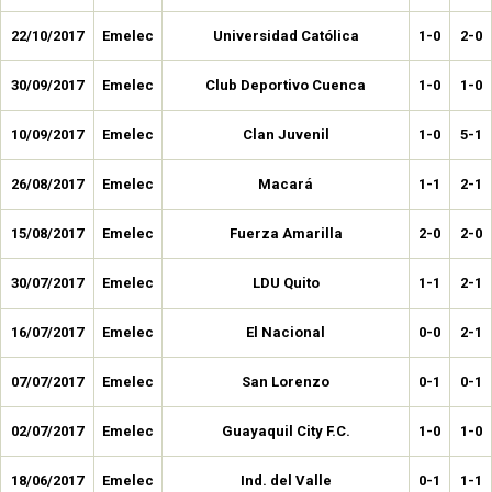
22/10/2017
Emelec
Universidad Católica
1-0
2-0
30/09/2017
Emelec
Club Deportivo Cuenca
1-0
1-0
10/09/2017
Emelec
Clan Juvenil
1-0
5-1
26/08/2017
Emelec
Macará
1-1
2-1
15/08/2017
Emelec
Fuerza Amarilla
2-0
2-0
30/07/2017
Emelec
LDU Quito
1-1
2-1
16/07/2017
Emelec
El Nacional
0-0
2-1
07/07/2017
Emelec
San Lorenzo
0-1
0-1
02/07/2017
Emelec
Guayaquil City F.C.
1-0
1-0
18/06/2017
Emelec
Ind. del Valle
0-1
1-1