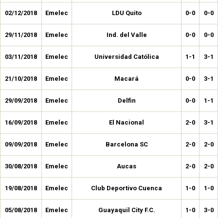
02/12/2018
Emelec
LDU Quito
0-0
0-0
29/11/2018
Emelec
Ind. del Valle
0-0
0-0
03/11/2018
Emelec
Universidad Católica
1-1
3-1
21/10/2018
Emelec
Macará
0-0
3-1
29/09/2018
Emelec
Delfin
0-0
1-1
16/09/2018
Emelec
El Nacional
2-0
3-1
09/09/2018
Emelec
Barcelona SC
2-0
2-0
30/08/2018
Emelec
Aucas
2-0
2-0
19/08/2018
Emelec
Club Deportivo Cuenca
1-0
1-0
05/08/2018
Emelec
Guayaquil City F.C.
1-0
3-0