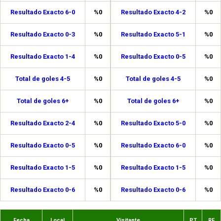
Resultado Exacto 6-0
%0
Resultado Exacto 4-2
%0
Resultado Exacto 0-3
%0
Resultado Exacto 5-1
%0
Resultado Exacto 1-4
%0
Resultado Exacto 0-5
%0
Total de goles 4-5
%0
Total de goles 4-5
%0
Total de goles 6+
%0
Total de goles 6+
%0
Resultado Exacto 2-4
%0
Resultado Exacto 5-0
%0
Resultado Exacto 0-5
%0
Resultado Exacto 6-0
%0
Resultado Exacto 1-5
%0
Resultado Exacto 1-5
%0
Resultado Exacto 0-6
%0
Resultado Exacto 0-6
%0
Fecha
Local
Visitante
PT
RF