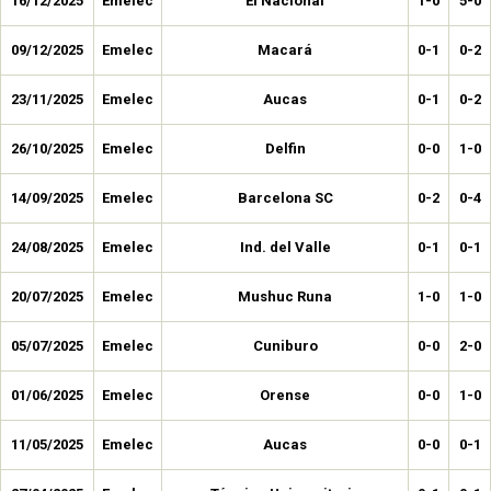
16/12/2025
Emelec
El Nacional
1-0
5-0
09/12/2025
Emelec
Macará
0-1
0-2
23/11/2025
Emelec
Aucas
0-1
0-2
26/10/2025
Emelec
Delfin
0-0
1-0
14/09/2025
Emelec
Barcelona SC
0-2
0-4
24/08/2025
Emelec
Ind. del Valle
0-1
0-1
20/07/2025
Emelec
Mushuc Runa
1-0
1-0
05/07/2025
Emelec
Cuniburo
0-0
2-0
01/06/2025
Emelec
Orense
0-0
1-0
11/05/2025
Emelec
Aucas
0-0
0-1