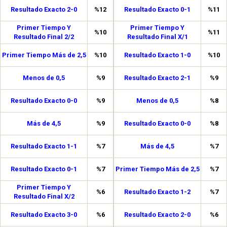
Resultado Exacto 2-0
%12
Resultado Exacto 0-1
%11
Primer Tiempo Y
Primer Tiempo Y
%10
%11
Resultado Final 2/2
Resultado Final X/1
Primer Tiempo Más de 2,5
%10
Resultado Exacto 1-0
%10
Menos de 0,5
%9
Resultado Exacto 2-1
%9
Resultado Exacto 0-0
%9
Menos de 0,5
%8
Más de 4,5
%9
Resultado Exacto 0-0
%8
Resultado Exacto 1-1
%7
Más de 4,5
%7
Resultado Exacto 0-1
%7
Primer Tiempo Más de 2,5
%7
Primer Tiempo Y
%6
Resultado Exacto 1-2
%7
Resultado Final X/2
Resultado Exacto 3-0
%6
Resultado Exacto 2-0
%6