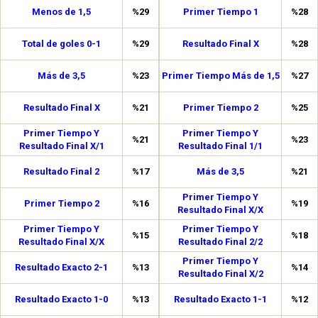
Menos de 1,5
%29
Primer Tiempo 1
%28
Total de goles 0-1
%29
Resultado Final X
%28
Más de 3,5
%23
Primer Tiempo Más de 1,5
%27
Resultado Final X
%21
Primer Tiempo 2
%25
Primer Tiempo Y
Primer Tiempo Y
%21
%23
Resultado Final X/1
Resultado Final 1/1
Resultado Final 2
%17
Más de 3,5
%21
Primer Tiempo Y
Primer Tiempo 2
%16
%19
Resultado Final X/X
Primer Tiempo Y
Primer Tiempo Y
%15
%18
Resultado Final X/X
Resultado Final 2/2
Primer Tiempo Y
Resultado Exacto 2-1
%13
%14
Resultado Final X/2
Resultado Exacto 1-0
%13
Resultado Exacto 1-1
%12