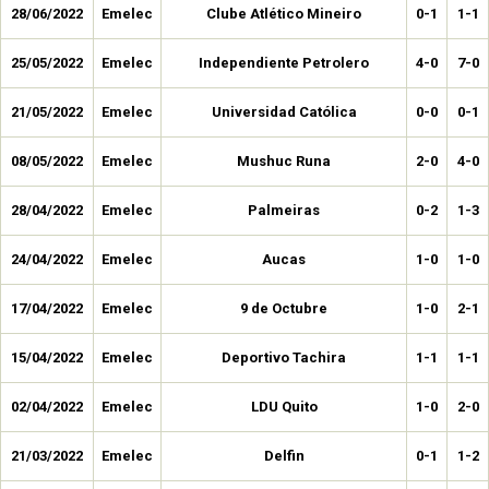
28/06/2022
Emelec
Clube Atlético Mineiro
0-1
1-1
25/05/2022
Emelec
Independiente Petrolero
4-0
7-0
21/05/2022
Emelec
Universidad Católica
0-0
0-1
08/05/2022
Emelec
Mushuc Runa
2-0
4-0
28/04/2022
Emelec
Palmeiras
0-2
1-3
24/04/2022
Emelec
Aucas
1-0
1-0
17/04/2022
Emelec
9 de Octubre
1-0
2-1
15/04/2022
Emelec
Deportivo Tachira
1-1
1-1
02/04/2022
Emelec
LDU Quito
1-0
2-0
21/03/2022
Emelec
Delfin
0-1
1-2