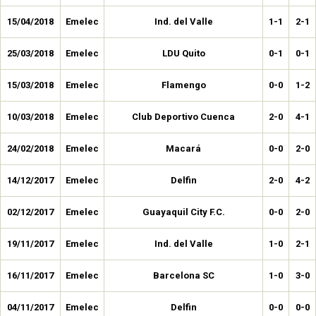
15/04/2018
Emelec
Ind. del Valle
1-1
2-1
25/03/2018
Emelec
LDU Quito
0-1
0-1
15/03/2018
Emelec
Flamengo
0-0
1-2
10/03/2018
Emelec
Club Deportivo Cuenca
2-0
4-1
24/02/2018
Emelec
Macará
0-0
2-0
14/12/2017
Emelec
Delfin
2-0
4-2
02/12/2017
Emelec
Guayaquil City F.C.
0-0
2-0
19/11/2017
Emelec
Ind. del Valle
1-0
2-1
16/11/2017
Emelec
Barcelona SC
1-0
3-0
04/11/2017
Emelec
Delfin
0-0
0-0