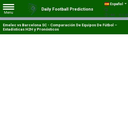
Español
Daily Football Predictions
GMT +00:00
Emelec vs Barcelona SC - Comparación De Equipos De Fútbol –
Estadísticas H2H y Pronósticos