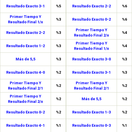
Resultado Exacto 3-1
%5
Resultado Exacto 2-2
%6
Primer Tiempo Y
%3
Resultado Exacto 0-2
%6
Resultado Final 1/x
Primer Tiempo Y
Resultado Exacto 2-2
%3
%4
Resultado Final 2/x
Primer Tiempo Y
Resultado Exacto 1-2
%3
%4
Resultado Final 1/x
Más de 5,5
%3
Resultado Exacto 3-0
%3
Resultado Exacto 4-0
%2
Resultado Exacto 3-1
%3
Primer Tiempo Y
Primer Tiempo Y
%2
%2
Resultado Final 2/1
Resultado Final 2/1
Primer Tiempo Y
%2
Más de 5,5
%2
Resultado Final 2/x
Resultado Exacto 0-2
%2
Resultado Exacto 1-3
%2
Resultado Exacto 4-1
%1
Resultado Exacto 0-3
%1