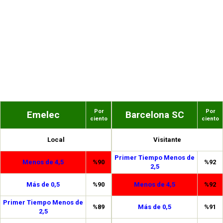
Por
Por
Emelec
Barcelona SC
ciento
ciento
Local
Visitante
Primer Tiempo Menos de
Menos de 4,5
%90
%92
2,5
Más de 0,5
%90
Menos de 4,5
%92
Primer Tiempo Menos de
%89
Más de 0,5
%91
2,5