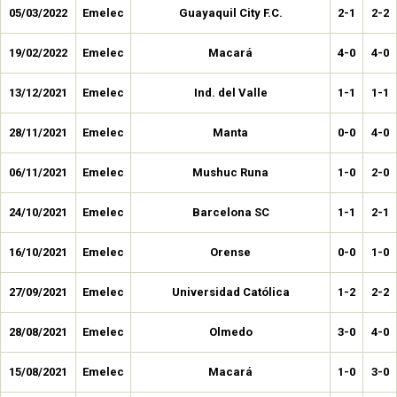
05/03/2022
Emelec
Guayaquil City F.C.
2-1
2-2
19/02/2022
Emelec
Macará
4-0
4-0
13/12/2021
Emelec
Ind. del Valle
1-1
1-1
28/11/2021
Emelec
Manta
0-0
4-0
06/11/2021
Emelec
Mushuc Runa
1-0
2-0
24/10/2021
Emelec
Barcelona SC
1-1
2-1
16/10/2021
Emelec
Orense
0-0
1-0
27/09/2021
Emelec
Universidad Católica
1-2
2-2
28/08/2021
Emelec
Olmedo
3-0
4-0
15/08/2021
Emelec
Macará
1-0
3-0