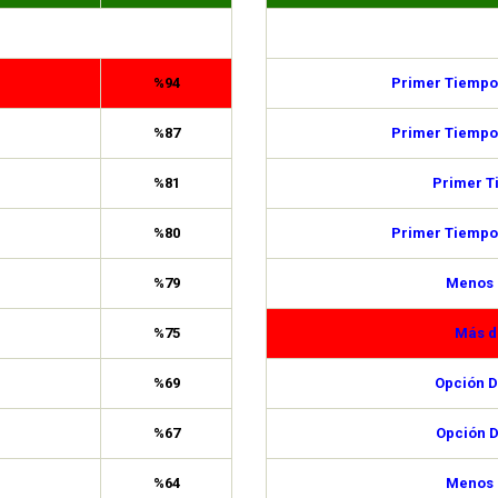
%94
Primer Tiempo
%87
Primer Tiempo
%81
Primer T
%80
Primer Tiempo
%79
Menos 
%75
Más d
%69
Opción D
%67
Opción D
%64
Menos 