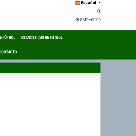
Español
GMT +00:00
E FÚTBOL
ESTADÍSTICAS DE FÚTBOL
CONTACTO