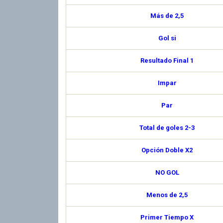
Más de 2,5
Gol si
Resultado Final 1
Impar
Par
Total de goles 2-3
Opción Doble X2
NO GOL
Menos de 2,5
Primer Tiempo X