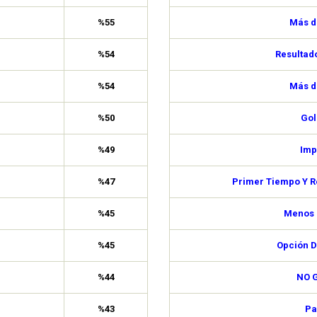
%55
Más d
%54
Resultado
%54
Más d
%50
Gol
%49
Imp
%47
Primer Tiempo Y Re
%45
Menos 
%45
Opción D
%44
NO 
%43
Pa