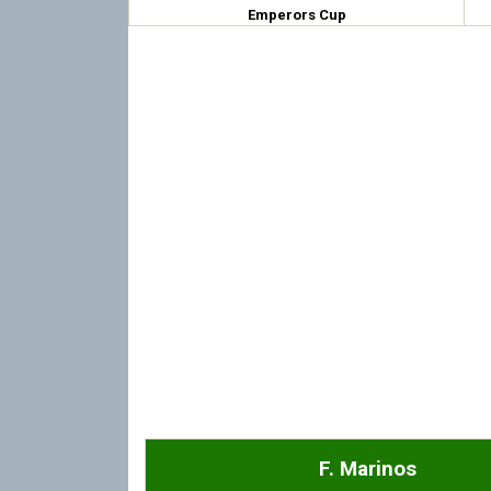
Emperors Cup
F. Marinos