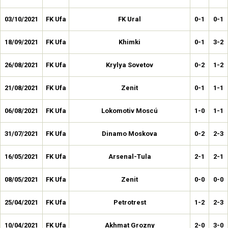
03/10/2021
FK Ufa
FK Ural
0-1
0-1
18/09/2021
FK Ufa
Khimki
0-1
3-2
26/08/2021
FK Ufa
Krylya Sovetov
0-2
1-2
21/08/2021
FK Ufa
Zenit
0-1
1-1
06/08/2021
FK Ufa
Lokomotiv Moscú
1-0
1-1
31/07/2021
FK Ufa
Dinamo Moskova
0-2
2-3
16/05/2021
FK Ufa
Arsenal-Tula
2-1
2-1
08/05/2021
FK Ufa
Zenit
0-0
0-0
25/04/2021
FK Ufa
Petrotrest
1-2
2-3
10/04/2021
FK Ufa
Akhmat Grozny
2-0
3-0