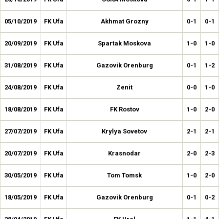
05/10/2019
FK Ufa
Akhmat Grozny
0-1
0-1
20/09/2019
FK Ufa
Spartak Moskova
1-0
1-0
31/08/2019
FK Ufa
Gazovik Orenburg
0-1
1-2
24/08/2019
FK Ufa
Zenit
0-0
1-0
18/08/2019
FK Ufa
FK Rostov
1-0
2-0
27/07/2019
FK Ufa
Krylya Sovetov
2-1
2-1
20/07/2019
FK Ufa
Krasnodar
2-0
2-3
30/05/2019
FK Ufa
Tom Tomsk
1-0
2-0
18/05/2019
FK Ufa
Gazovik Orenburg
0-1
0-2