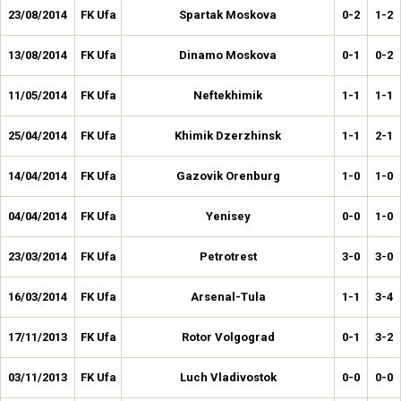
23/08/2014
FK Ufa
Spartak Moskova
0-2
1-2
13/08/2014
FK Ufa
Dinamo Moskova
0-1
0-2
11/05/2014
FK Ufa
Neftekhimik
1-1
1-1
25/04/2014
FK Ufa
Khimik Dzerzhinsk
1-1
2-1
14/04/2014
FK Ufa
Gazovik Orenburg
1-0
1-0
04/04/2014
FK Ufa
Yenisey
0-0
1-0
23/03/2014
FK Ufa
Petrotrest
3-0
3-0
16/03/2014
FK Ufa
Arsenal-Tula
1-1
3-4
17/11/2013
FK Ufa
Rotor Volgograd
0-1
3-2
03/11/2013
FK Ufa
Luch Vladivostok
0-0
0-0