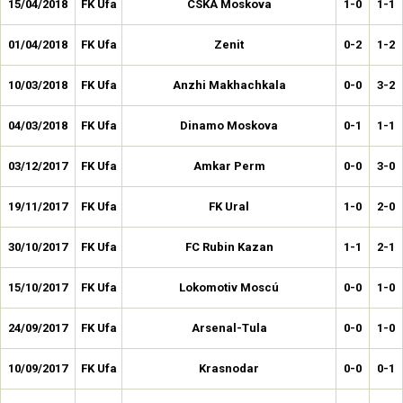
15/04/2018
FK Ufa
CSKA Moskova
1-0
1-1
01/04/2018
FK Ufa
Zenit
0-2
1-2
10/03/2018
FK Ufa
Anzhi Makhachkala
0-0
3-2
04/03/2018
FK Ufa
Dinamo Moskova
0-1
1-1
03/12/2017
FK Ufa
Amkar Perm
0-0
3-0
19/11/2017
FK Ufa
FK Ural
1-0
2-0
30/10/2017
FK Ufa
FC Rubin Kazan
1-1
2-1
15/10/2017
FK Ufa
Lokomotiv Moscú
0-0
1-0
24/09/2017
FK Ufa
Arsenal-Tula
0-0
1-0
10/09/2017
FK Ufa
Krasnodar
0-0
0-1