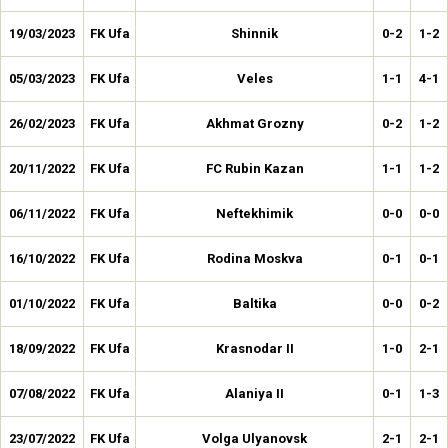
19/03/2023
FK Ufa
Shinnik
0-2
1-2
05/03/2023
FK Ufa
Veles
1-1
4-1
26/02/2023
FK Ufa
Akhmat Grozny
0-2
1-2
20/11/2022
FK Ufa
FC Rubin Kazan
1-1
1-2
06/11/2022
FK Ufa
Neftekhimik
0-0
0-0
16/10/2022
FK Ufa
Rodina Moskva
0-1
0-1
01/10/2022
FK Ufa
Baltika
0-0
0-2
18/09/2022
FK Ufa
Krasnodar II
1-0
2-1
07/08/2022
FK Ufa
Alaniya II
0-1
1-3
23/07/2022
FK Ufa
Volga Ulyanovsk
2-1
2-1