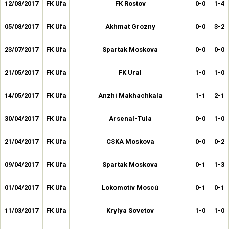
12/08/2017
FK Ufa
FK Rostov
0-0
1-4
05/08/2017
FK Ufa
Akhmat Grozny
0-0
3-2
23/07/2017
FK Ufa
Spartak Moskova
0-0
0-0
21/05/2017
FK Ufa
FK Ural
1-0
1-0
14/05/2017
FK Ufa
Anzhi Makhachkala
1-1
2-1
30/04/2017
FK Ufa
Arsenal-Tula
0-0
1-0
21/04/2017
FK Ufa
CSKA Moskova
0-0
0-2
09/04/2017
FK Ufa
Spartak Moskova
0-1
1-3
01/04/2017
FK Ufa
Lokomotiv Moscú
0-1
0-1
11/03/2017
FK Ufa
Krylya Sovetov
1-0
1-0