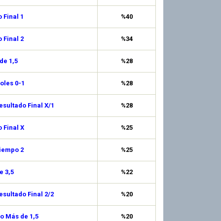
 Final 1
%40
 Final 2
%34
de 1,5
%28
goles 0-1
%28
sultado Final X/1
%28
 Final X
%25
iempo 2
%25
e 3,5
%22
sultado Final 2/2
%20
o Más de 1,5
%20