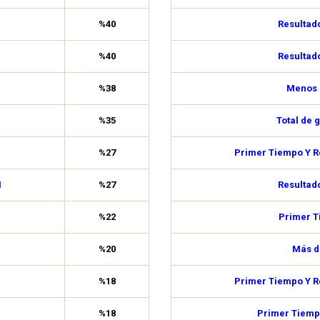
%40
Resultado
%40
Resultado
%38
Menos 
%35
Total de 
%27
Primer Tiempo Y Re
1
%27
Resultado
%22
Primer T
%20
Más d
%18
Primer Tiempo Y Re
%18
Primer Tiemp