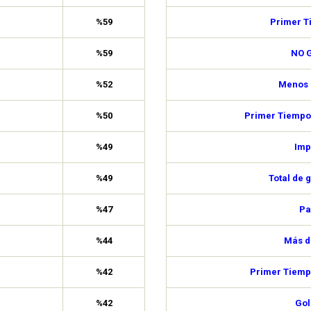
%59
Primer T
%59
NO 
%52
Menos 
%50
Primer Tiempo
%49
Imp
%49
Total de 
%47
Pa
%44
Más d
%42
Primer Tiemp
1
%42
Gol