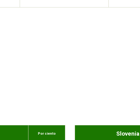
Slovenia
Por ciento