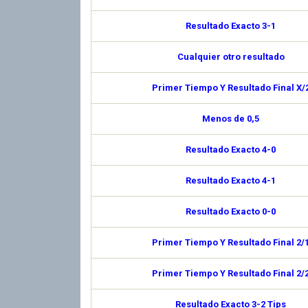
Resultado Exacto 3-1
Cualquier otro resultado
Primer Tiempo Y Resultado Final X/
Menos de 0,5
Resultado Exacto 4-0
Resultado Exacto 4-1
Resultado Exacto 0-0
Primer Tiempo Y Resultado Final 2/
Primer Tiempo Y Resultado Final 2/
Resultado Exacto 3-2 Tips