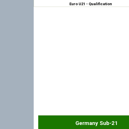
Euro U21 - Qualification
Germany Sub-21