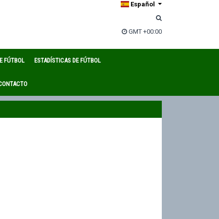
Español
GMT +00:00
E FÚTBOL
ESTADÍSTICAS DE FÚTBOL
CONTACTO