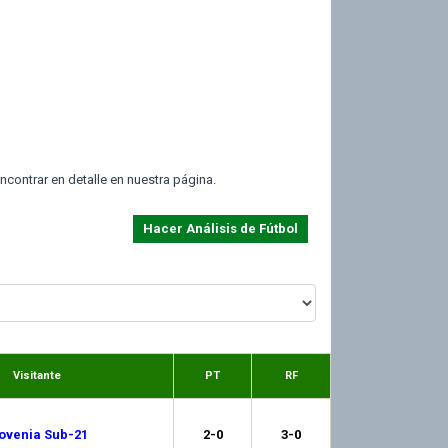
contrar en detalle en nuestra página.
Hacer Análisis de Fútbol
Visitante
PT
RF
ovenia Sub-21
2-0
3-0