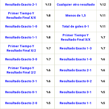
Resultado Exacto 2-1
%13
Cualquier otro resultado
%12
Primer Tiempo Y
%8
Menos de 1,5
%11
Resultado Final X/X
Resultado Exacto 1-0
%8
Total de goles 0-1
%11
Primer Tiempo Y
Resultado Exacto 1-1
%8
%7
Resultado Final X/X
Primer Tiempo Y
%7
Resultado Exacto 1-3
%7
Resultado Final X/2
Resultado Exacto 3-0
%7
Resultado Exacto 1-0
%6
Primer Tiempo Y
%6
Resultado Exacto 2-1
%6
Resultado Final 2/2
Resultado Exacto 3-1
%6
Resultado Exacto 0-2
%6
Resultado Exacto 0-1
%6
Resultado Exacto 3-1
%5
Resultado Exacto 2-0
%5
Resultado Exacto 1-1
%5