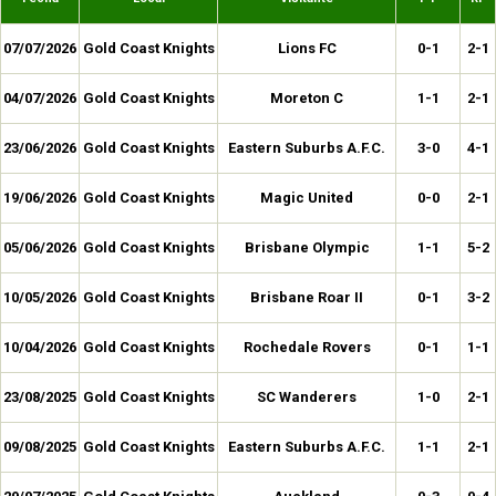
07/07/2026
Gold Coast Knights
Lions FC
0-1
2-1
04/07/2026
Gold Coast Knights
Moreton C
1-1
2-1
23/06/2026
Gold Coast Knights
Eastern Suburbs A.F.C.
3-0
4-1
19/06/2026
Gold Coast Knights
Magic United
0-0
2-1
05/06/2026
Gold Coast Knights
Brisbane Olympic
1-1
5-2
10/05/2026
Gold Coast Knights
Brisbane Roar II
0-1
3-2
10/04/2026
Gold Coast Knights
Rochedale Rovers
0-1
1-1
23/08/2025
Gold Coast Knights
SC Wanderers
1-0
2-1
09/08/2025
Gold Coast Knights
Eastern Suburbs A.F.C.
1-1
2-1