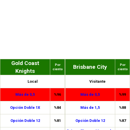
Gold Coast
Por
Por
Brisbane City
ciento
ciento
Knights
Local
Visitante
Más de 0,5
%96
Más de 0,5
%99
Opción Doble 1X
%84
Más de 1,5
%88
Opción Doble 12
%81
Opción Doble 12
%87