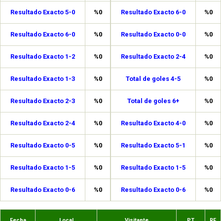
Resultado Exacto 5-0
%0
Resultado Exacto 6-0
%0
Resultado Exacto 6-0
%0
Resultado Exacto 0-0
%0
Resultado Exacto 1-2
%0
Resultado Exacto 2-4
%0
Resultado Exacto 1-3
%0
Total de goles 4-5
%0
Resultado Exacto 2-3
%0
Total de goles 6+
%0
Resultado Exacto 2-4
%0
Resultado Exacto 4-0
%0
Resultado Exacto 0-5
%0
Resultado Exacto 5-1
%0
Resultado Exacto 1-5
%0
Resultado Exacto 1-5
%0
Resultado Exacto 0-6
%0
Resultado Exacto 0-6
%0
Fecha
Local
Visitante
PT
RF