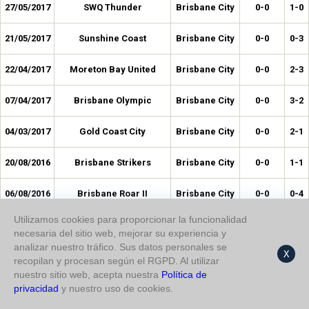
27/05/2017
SWQ Thunder
Brisbane City
0-0
1-0
21/05/2017
Sunshine Coast
Brisbane City
0-0
0-3
22/04/2017
Moreton Bay United
Brisbane City
0-0
2-3
07/04/2017
Brisbane Olympic
Brisbane City
0-0
3-2
04/03/2017
Gold Coast City
Brisbane City
0-0
2-1
20/08/2016
Brisbane Strikers
Brisbane City
0-0
1-1
06/08/2016
Brisbane Roar II
Brisbane City
0-0
0-4
Utilizamos cookies para proporcionar la funcionalidad
31/07/2016
Gold Coast City
Brisbane City
0-0
1-1
necesaria del sitio web, mejorar su experiencia y
analizar nuestro tráfico. Sus datos personales se
X
26/06/2016
Sunshine Coast
Brisbane City
0-0
2-1
recopilan y procesan según el RGPD. Al utilizar
nuestro sitio web, acepta nuestra
Política de
21/06/2016
Brisbane Olympic
Brisbane City
0-0
2-0
privacidad
y nuestro uso de cookies.