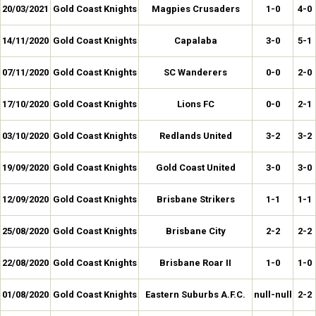
20/03/2021
Gold Coast Knights
Magpies Crusaders
1-0
4-0
14/11/2020
Gold Coast Knights
Capalaba
3-0
5-1
07/11/2020
Gold Coast Knights
SC Wanderers
0-0
2-0
17/10/2020
Gold Coast Knights
Lions FC
0-0
2-1
03/10/2020
Gold Coast Knights
Redlands United
3-2
3-2
19/09/2020
Gold Coast Knights
Gold Coast United
3-0
3-0
12/09/2020
Gold Coast Knights
Brisbane Strikers
1-1
1-1
25/08/2020
Gold Coast Knights
Brisbane City
2-2
2-2
22/08/2020
Gold Coast Knights
Brisbane Roar II
1-0
1-0
01/08/2020
Gold Coast Knights
Eastern Suburbs A.F.C.
null-null
2-2