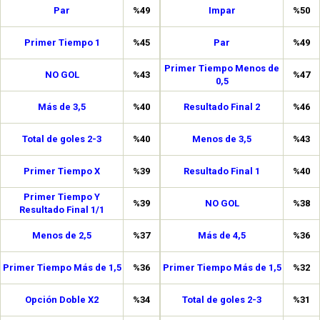
Par
%49
Impar
%50
Primer Tiempo 1
%45
Par
%49
Primer Tiempo Menos de
NO GOL
%43
%47
0,5
Más de 3,5
%40
Resultado Final 2
%46
Total de goles 2-3
%40
Menos de 3,5
%43
Primer Tiempo X
%39
Resultado Final 1
%40
Primer Tiempo Y
%39
NO GOL
%38
Resultado Final 1/1
Menos de 2,5
%37
Más de 4,5
%36
Primer Tiempo Más de 1,5
%36
Primer Tiempo Más de 1,5
%32
Opción Doble X2
%34
Total de goles 2-3
%31