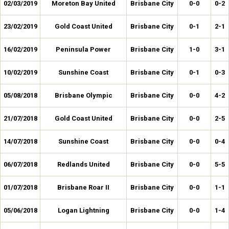
02/03/2019
Moreton Bay United
Brisbane City
0-0
0-2
23/02/2019
Gold Coast United
Brisbane City
0-1
2-1
16/02/2019
Peninsula Power
Brisbane City
1-0
3-1
10/02/2019
Sunshine Coast
Brisbane City
0-1
0-3
05/08/2018
Brisbane Olympic
Brisbane City
0-0
4-2
21/07/2018
Gold Coast United
Brisbane City
0-0
2-5
14/07/2018
Sunshine Coast
Brisbane City
0-0
0-4
06/07/2018
Redlands United
Brisbane City
0-0
5-5
01/07/2018
Brisbane Roar II
Brisbane City
0-0
1-1
05/06/2018
Logan Lightning
Brisbane City
0-0
1-4