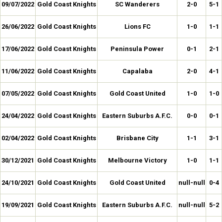
09/07/2022
Gold Coast Knights
SC Wanderers
2-0
5-1
26/06/2022
Gold Coast Knights
Lions FC
1-0
1-1
17/06/2022
Gold Coast Knights
Peninsula Power
0-1
2-1
11/06/2022
Gold Coast Knights
Capalaba
2-0
4-1
07/05/2022
Gold Coast Knights
Gold Coast United
1-0
1-0
24/04/2022
Gold Coast Knights
Eastern Suburbs A.F.C.
0-0
0-1
02/04/2022
Gold Coast Knights
Brisbane City
1-1
3-1
30/12/2021
Gold Coast Knights
Melbourne Victory
1-0
1-1
24/10/2021
Gold Coast Knights
Gold Coast United
null-null
0-4
19/09/2021
Gold Coast Knights
Eastern Suburbs A.F.C.
null-null
5-2