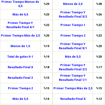
Primer Tiempo Menos de
%29
Menos de 2,5
%28
0,5
Primer Tiempo Y
Más de 4,5
%23
%26
Resultado Final X/2
Primer Tiempo Y
%22
Primer Tiempo 1
%22
Resultado Final X/1
Primer Tiempo Más de 2,5
%20
Primer Tiempo 2
%22
Primer Tiempo Y
Menos de 1,5
%19
%20
Resultado Final X/1
Total de goles 0-1
%19
Más de 5,5
%20
Primer Tiempo Y
Resultado Final X
%18
%17
Resultado Final 2/2
Primer Tiempo Y
Resultado Final 2
%15
%16
Resultado Final 1/1
Primer Tiempo 2
%15
Primer Tiempo Más de 2,5
%15
Más de 5,5
%14
Resultado Final X
%12