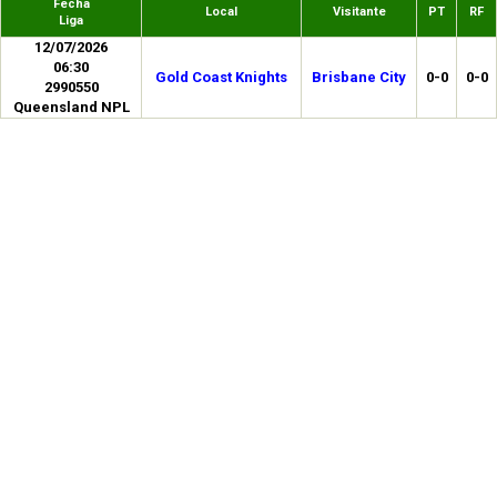
Fecha
Local
Visitante
PT
RF
Liga
12/07/2026
06:30
Gold Coast Knights
Brisbane City
0-0
0-0
2990550
Queensland NPL