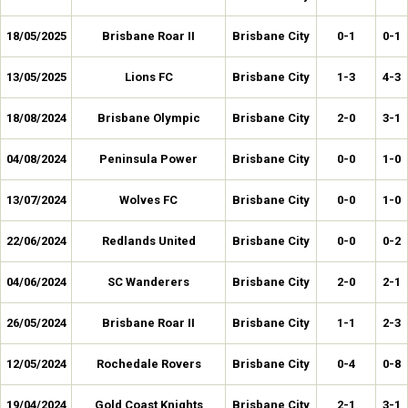
18/05/2025
Brisbane Roar II
Brisbane City
0-1
0-1
13/05/2025
Lions FC
Brisbane City
1-3
4-3
18/08/2024
Brisbane Olympic
Brisbane City
2-0
3-1
04/08/2024
Peninsula Power
Brisbane City
0-0
1-0
13/07/2024
Wolves FC
Brisbane City
0-0
1-0
22/06/2024
Redlands United
Brisbane City
0-0
0-2
04/06/2024
SC Wanderers
Brisbane City
2-0
2-1
26/05/2024
Brisbane Roar II
Brisbane City
1-1
2-3
12/05/2024
Rochedale Rovers
Brisbane City
0-4
0-8
19/04/2024
Gold Coast Knights
Brisbane City
2-1
3-1