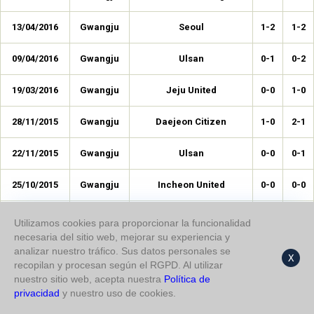
13/04/2016
Gwangju
Seoul
1-2
1-2
09/04/2016
Gwangju
Ulsan
0-1
0-2
19/03/2016
Gwangju
Jeju United
0-0
1-0
28/11/2015
Gwangju
Daejeon Citizen
1-0
2-1
22/11/2015
Gwangju
Ulsan
0-0
0-1
25/10/2015
Gwangju
Incheon United
0-0
0-0
04/10/2015
Gwangju
Suwon Bluewings
1-2
2-4
Utilizamos cookies para proporcionar la funcionalidad
necesaria del sitio web, mejorar su experiencia y
23/09/2015
Gwangju
Jeonbuk Motors
1-1
1-2
analizar nuestro tráfico. Sus datos personales se
X
recopilan y procesan según el RGPD. Al utilizar
nuestro sitio web, acepta nuestra
Política de
13/09/2015
Gwangju
Busan I'Park
0-0
0-0
privacidad
y nuestro uso de cookies.
09/09/2015
Gwangju
Incheon United
0-0
1-0