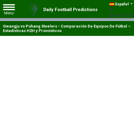
Español
Daily Football Predictions
GMT +00:00
Gwangju vs Pohang Steelers - Comparación De Equipos De Fútbol –
Estadísticas H2H y Pronósticos