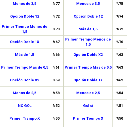
Menos de 3,5
%77
Menos de 3,5
%75
Opción Doble 12
%72
Opción Doble 12
%74
Primer Tiempo Menos de
%70
Más de 1,5
%72
1,5
Primer Tiempo Menos de
Opción Doble 1X
%67
%70
1,5
Más de 1,5
%66
Opción Doble X2
%63
Primer Tiempo Más de 0,5
%61
Primer Tiempo Más de 0,5
%63
Opción Doble X2
%59
Opción Doble 1X
%62
Menos de 2,5
%58
Menos de 2,5
%54
NO GOL
%52
Gol si
%51
Primer Tiempo X
%50
Primer Tiempo X
%50