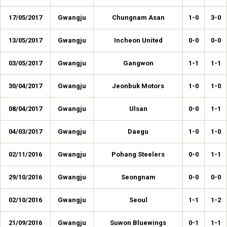
17/05/2017
Gwangju
Chungnam Asan
1-0
3-0
13/05/2017
Gwangju
Incheon United
0-0
0-0
03/05/2017
Gwangju
Gangwon
1-1
1-1
30/04/2017
Gwangju
Jeonbuk Motors
1-0
1-0
08/04/2017
Gwangju
Ulsan
0-0
1-1
04/03/2017
Gwangju
Daegu
1-0
1-0
02/11/2016
Gwangju
Pohang Steelers
0-0
1-1
29/10/2016
Gwangju
Seongnam
0-0
0-0
02/10/2016
Gwangju
Seoul
1-1
1-2
21/09/2016
Gwangju
Suwon Bluewings
0-1
1-1