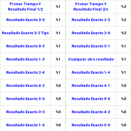
Primer Tiempo Y
Primer Tiempo Y
%1
%2
Resultado Final 1/2
Resultado Final 2/x
Resultado Exacto 3-0
%1
Resultado Exacto 2-3
%2
Resultado Exacto 3-2 Tips
%1
Resultado Exacto 2-4
%2
Resultado Exacto 0-3
%1
Resultado Exacto 3-1
%1
Resultado Exacto 1-3
%1
Cualquier otro resultado
%1
Resultado Exacto 2-4
%1
Resultado Exacto 1-4
%1
Resultado Exacto 4-2
%0
Resultado Exacto 4-1
%0
Resultado Exacto 5-0
%0
Resultado Exacto 0-4
%0
Resultado Exacto 3-3
%0
Resultado Exacto 4-2
%0
Resultado Exacto 1-4
%0
Resultado Exacto 5-0
%0