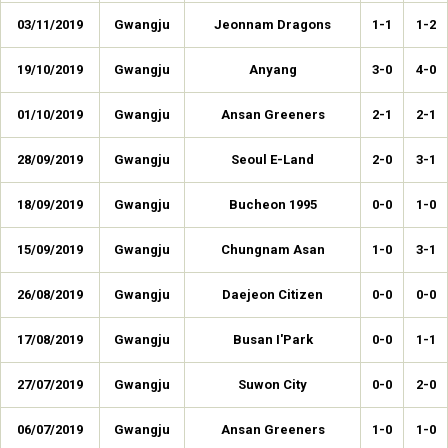
03/11/2019
Gwangju
Jeonnam Dragons
1-1
1-2
19/10/2019
Gwangju
Anyang
3-0
4-0
01/10/2019
Gwangju
Ansan Greeners
2-1
2-1
28/09/2019
Gwangju
Seoul E-Land
2-0
3-1
18/09/2019
Gwangju
Bucheon 1995
0-0
1-0
15/09/2019
Gwangju
Chungnam Asan
1-0
3-1
26/08/2019
Gwangju
Daejeon Citizen
0-0
0-0
17/08/2019
Gwangju
Busan I'Park
0-0
1-1
27/07/2019
Gwangju
Suwon City
0-0
2-0
06/07/2019
Gwangju
Ansan Greeners
1-0
1-0