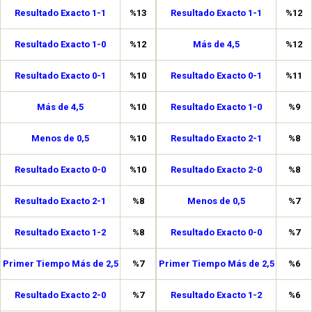
Resultado Exacto 1-1
%13
Resultado Exacto 1-1
%12
Resultado Exacto 1-0
%12
Más de 4,5
%12
Resultado Exacto 0-1
%10
Resultado Exacto 0-1
%11
Más de 4,5
%10
Resultado Exacto 1-0
%9
Menos de 0,5
%10
Resultado Exacto 2-1
%8
Resultado Exacto 0-0
%10
Resultado Exacto 2-0
%8
Resultado Exacto 2-1
%8
Menos de 0,5
%7
Resultado Exacto 1-2
%8
Resultado Exacto 0-0
%7
Primer Tiempo Más de 2,5
%7
Primer Tiempo Más de 2,5
%6
Resultado Exacto 2-0
%7
Resultado Exacto 1-2
%6