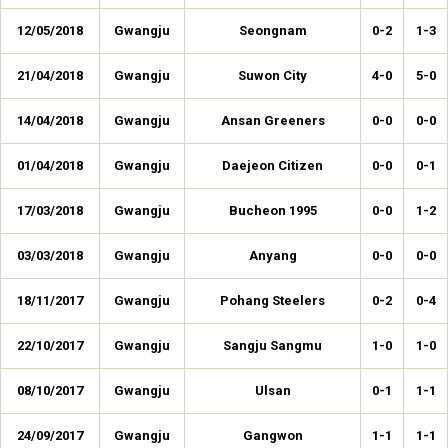
12/05/2018
Gwangju
Seongnam
0-2
1-3
21/04/2018
Gwangju
Suwon City
4-0
5-0
14/04/2018
Gwangju
Ansan Greeners
0-0
0-0
01/04/2018
Gwangju
Daejeon Citizen
0-0
0-1
17/03/2018
Gwangju
Bucheon 1995
0-0
1-2
03/03/2018
Gwangju
Anyang
0-0
0-0
18/11/2017
Gwangju
Pohang Steelers
0-2
0-4
22/10/2017
Gwangju
Sangju Sangmu
1-0
1-0
08/10/2017
Gwangju
Ulsan
0-1
1-1
24/09/2017
Gwangju
Gangwon
1-1
1-1