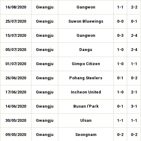
16/08/2020
Gwangju
Gangwon
1-1
2-2
25/07/2020
Gwangju
Suwon Bluewings
0-0
0-1
15/07/2020
Gwangju
Gangwon
0-3
2-4
05/07/2020
Gwangju
Daegu
1-0
2-4
01/07/2020
Gwangju
Gimpo Citizen
1-0
1-1
26/06/2020
Gwangju
Pohang Steelers
0-1
0-2
17/06/2020
Gwangju
Incheon United
1-0
2-1
14/06/2020
Gwangju
Busan I'Park
0-1
3-1
30/05/2020
Gwangju
Ulsan
1-1
1-1
09/05/2020
Gwangju
Seongnam
0-2
0-2