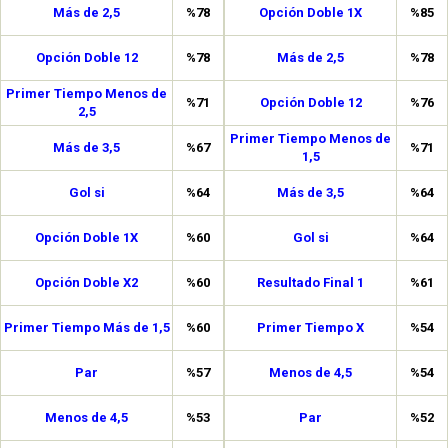
Más de 2,5
%78
Opción Doble 1X
%85
Opción Doble 12
%78
Más de 2,5
%78
Primer Tiempo Menos de
%71
Opción Doble 12
%76
2,5
Primer Tiempo Menos de
Más de 3,5
%67
%71
1,5
Gol si
%64
Más de 3,5
%64
Opción Doble 1X
%60
Gol si
%64
Opción Doble X2
%60
Resultado Final 1
%61
Primer Tiempo Más de 1,5
%60
Primer Tiempo X
%54
Par
%57
Menos de 4,5
%54
Menos de 4,5
%53
Par
%52