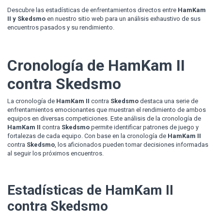
Descubre las estadísticas de enfrentamientos directos entre
HamKam
II y Skedsmo
en nuestro sitio web para un análisis exhaustivo de sus
encuentros pasados y su rendimiento.
Cronología de HamKam II
contra Skedsmo
La cronología de
HamKam II
contra
Skedsmo
destaca una serie de
enfrentamientos emocionantes que muestran el rendimiento de ambos
equipos en diversas competiciones. Este análisis de la cronología de
HamKam II
contra
Skedsmo
permite identificar patrones de juego y
fortalezas de cada equipo. Con base en la cronología de
HamKam II
contra
Skedsmo
, los aficionados pueden tomar decisiones informadas
al seguir los próximos encuentros.
Estadísticas de HamKam II
contra Skedsmo