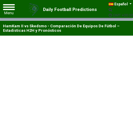
Español
Daily Football Predictions
GMT +00:00
HamKam II vs Skedsmo - Comparación De Equipos De Fútbol –
Estadísticas H2H y Pronósticos