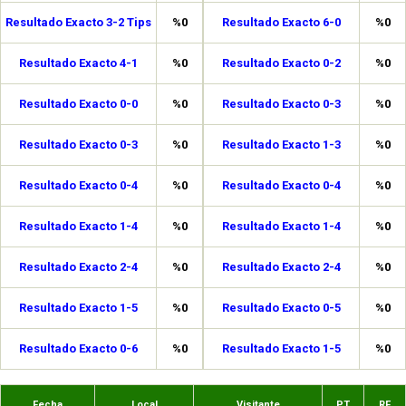
Resultado Exacto 3-2 Tips
%0
Resultado Exacto 6-0
%0
Resultado Exacto 4-1
%0
Resultado Exacto 0-2
%0
Resultado Exacto 0-0
%0
Resultado Exacto 0-3
%0
Resultado Exacto 0-3
%0
Resultado Exacto 1-3
%0
Resultado Exacto 0-4
%0
Resultado Exacto 0-4
%0
Resultado Exacto 1-4
%0
Resultado Exacto 1-4
%0
Resultado Exacto 2-4
%0
Resultado Exacto 2-4
%0
Resultado Exacto 1-5
%0
Resultado Exacto 0-5
%0
Resultado Exacto 0-6
%0
Resultado Exacto 1-5
%0
Fecha
Local
Visitante
PT
RF