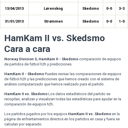
13/04/2013
Lørenskog
Skedsmo
0-0
3-3
31/01/2013
Strømmen
Skedsmo
0-0
1-0
HamKam II vs. Skedsmo
Cara a cara
Norway Division 3, HamKam II - Skedsmo
comparación de equipos
de partidos de fútbol h2h y predicciones.
HamKam II - Skedsmo
Puedes revisar las comparaciones de equipos
de fútbol h2h y las predicciones que hemos creado con el sistema de
análisis computarizado que hemos realizado para el partido.
HamKam II vs. Skedsmo
Los datos estadísticos del partido se
recopilan, analizan y visualizan todas las estadísticas para ayudar en la
comparación de equipos h2h.
Los partidos jugados por los equipos
HamKam II vs. Skedsmo
en la
página de enfrentamientos directos en los partidos en casa y fuera se
calculan por separado.