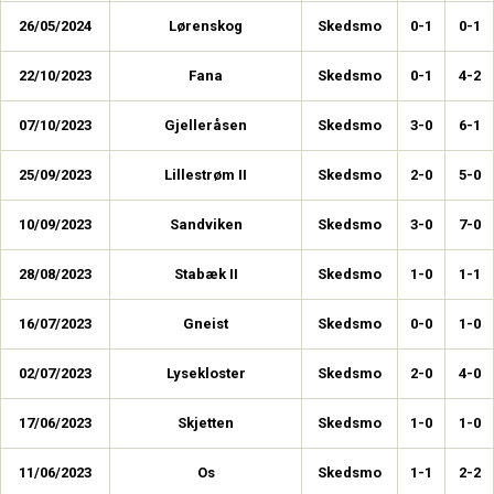
26/05/2024
Lørenskog
Skedsmo
0-1
0-1
22/10/2023
Fana
Skedsmo
0-1
4-2
07/10/2023
Gjelleråsen
Skedsmo
3-0
6-1
25/09/2023
Lillestrøm II
Skedsmo
2-0
5-0
10/09/2023
Sandviken
Skedsmo
3-0
7-0
28/08/2023
Stabæk II
Skedsmo
1-0
1-1
16/07/2023
Gneist
Skedsmo
0-0
1-0
02/07/2023
Lysekloster
Skedsmo
2-0
4-0
17/06/2023
Skjetten
Skedsmo
1-0
1-0
11/06/2023
Os
Skedsmo
1-1
2-2