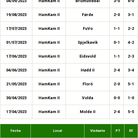
04/09/2023
HamKam II
Brumunddal
3-0
6-0
19/08/2023
HamKam II
Førde
2-0
3-1
17/07/2023
HamKam II
FuVo
1-1
2-2
01/07/2023
HamKam II
Spjelkavik
0-1
4-2
17/06/2023
HamKam II
Eidsvold
1-1
2-3
04/06/2023
HamKam II
Hødd II
2-4
3-4
21/05/2023
HamKam II
Florö
2-0
5-1
30/04/2023
HamKam II
Volda
0-0
1-0
17/04/2023
HamKam II
Molde II
2-4
5-5
Fecha
Local
Visitante
PT
RF