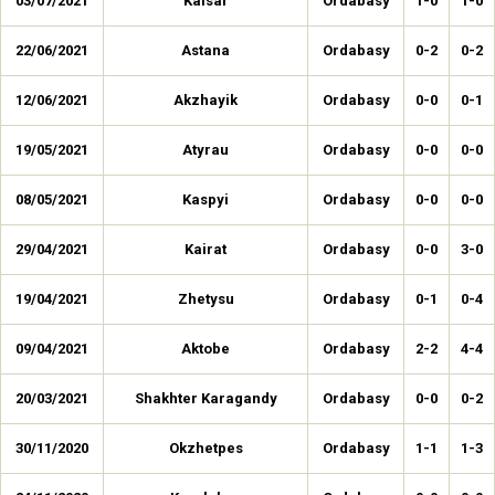
03/07/2021
Kaisar
Ordabasy
1-0
1-0
22/06/2021
Astana
Ordabasy
0-2
0-2
12/06/2021
Akzhayik
Ordabasy
0-0
0-1
19/05/2021
Atyrau
Ordabasy
0-0
0-0
08/05/2021
Kaspyi
Ordabasy
0-0
0-0
29/04/2021
Kairat
Ordabasy
0-0
3-0
19/04/2021
Zhetysu
Ordabasy
0-1
0-4
09/04/2021
Aktobe
Ordabasy
2-2
4-4
20/03/2021
Shakhter Karagandy
Ordabasy
0-0
0-2
30/11/2020
Okzhetpes
Ordabasy
1-1
1-3