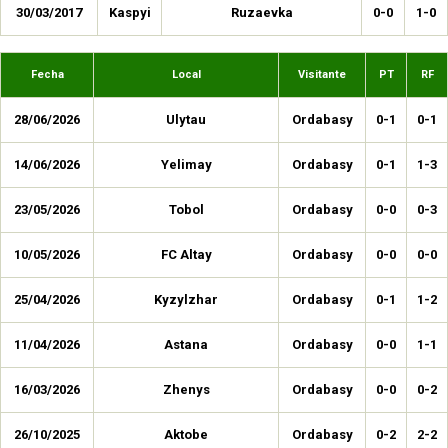
30/03/2017
Kaspyi
Ruzaevka
0-0
1-0
Fecha
Local
Visitante
PT
RF
28/06/2026
Ulytau
Ordabasy
0-1
0-1
14/06/2026
Yelimay
Ordabasy
0-1
1-3
23/05/2026
Tobol
Ordabasy
0-0
0-3
10/05/2026
FC Altay
Ordabasy
0-0
0-0
25/04/2026
Kyzylzhar
Ordabasy
0-1
1-2
11/04/2026
Astana
Ordabasy
0-0
1-1
16/03/2026
Zhenys
Ordabasy
0-0
0-2
26/10/2025
Aktobe
Ordabasy
0-2
2-2