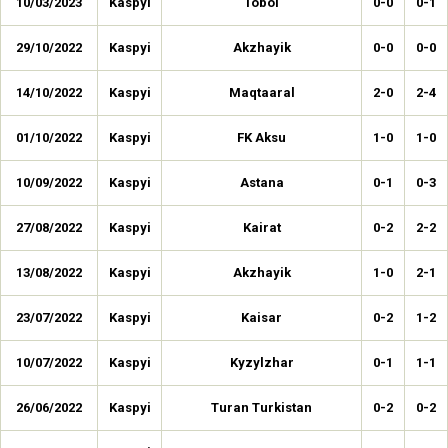
10/03/2023
Kaspyi
Tobol
0-0
0-1
29/10/2022
Kaspyi
Akzhayik
0-0
0-0
14/10/2022
Kaspyi
Maqtaaral
2-0
2-4
01/10/2022
Kaspyi
FK Aksu
1-0
1-0
10/09/2022
Kaspyi
Astana
0-1
0-3
27/08/2022
Kaspyi
Kairat
0-2
2-2
13/08/2022
Kaspyi
Akzhayik
1-0
2-1
23/07/2022
Kaspyi
Kaisar
0-2
1-2
10/07/2022
Kaspyi
Kyzylzhar
0-1
1-1
26/06/2022
Kaspyi
Turan Turkistan
0-2
0-2