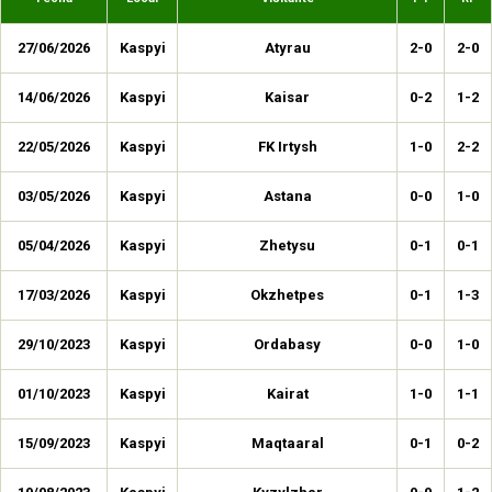
27/06/2026
Kaspyi
Atyrau
2-0
2-0
14/06/2026
Kaspyi
Kaisar
0-2
1-2
22/05/2026
Kaspyi
FK Irtysh
1-0
2-2
03/05/2026
Kaspyi
Astana
0-0
1-0
05/04/2026
Kaspyi
Zhetysu
0-1
0-1
17/03/2026
Kaspyi
Okzhetpes
0-1
1-3
29/10/2023
Kaspyi
Ordabasy
0-0
1-0
01/10/2023
Kaspyi
Kairat
1-0
1-1
15/09/2023
Kaspyi
Maqtaaral
0-1
0-2