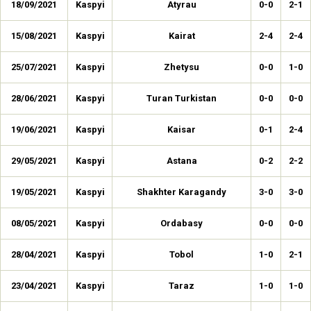
18/09/2021
Kaspyi
Atyrau
0-0
2-1
15/08/2021
Kaspyi
Kairat
2-4
2-4
25/07/2021
Kaspyi
Zhetysu
0-0
1-0
28/06/2021
Kaspyi
Turan Turkistan
0-0
0-0
19/06/2021
Kaspyi
Kaisar
0-1
2-4
29/05/2021
Kaspyi
Astana
0-2
2-2
19/05/2021
Kaspyi
Shakhter Karagandy
3-0
3-0
08/05/2021
Kaspyi
Ordabasy
0-0
0-0
28/04/2021
Kaspyi
Tobol
1-0
2-1
23/04/2021
Kaspyi
Taraz
1-0
1-0