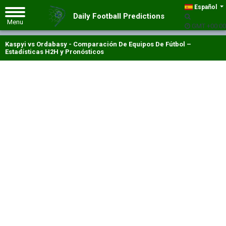
Español
Daily Football Predictions
GMT +00:00
Kaspyi vs Ordabasy - Comparación De Equipos De Fútbol –
Estadísticas H2H y Pronósticos