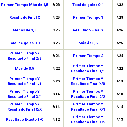
Primer Tiempo Más de 1,5
%28
Total de goles 0-1
%32
Resultado Final X
%25
Primer Tiempo 1
%28
Menos de 1,5
%25
Resultado Final X
%26
Total de goles 0-1
%25
Más de 3,5
%25
Primer Tiempo Y
%24
Primer Tiempo 2
%24
Resultado Final 2/2
Primer Tiempo Y
Más de 3,5
%22
%22
Resultado Final 1/1
Primer Tiempo Y
Primer Tiempo Y
%20
%19
Resultado Final 1/1
Resultado Final X/X
Primer Tiempo Y
Primer Tiempo Y
%14
%18
Resultado Final X/1
Resultado Final 2/2
Primer Tiempo Y
Primer Tiempo Y
%14
%14
Resultado Final X/X
Resultado Final X/1
Primer Tiempo Y
Resultado Exacto 1-0
%12
%13
Resultado Final X/2