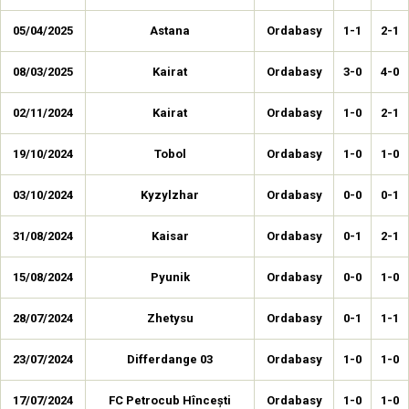
05/04/2025
Astana
Ordabasy
1-1
2-1
08/03/2025
Kairat
Ordabasy
3-0
4-0
02/11/2024
Kairat
Ordabasy
1-0
2-1
19/10/2024
Tobol
Ordabasy
1-0
1-0
03/10/2024
Kyzylzhar
Ordabasy
0-0
0-1
31/08/2024
Kaisar
Ordabasy
0-1
2-1
15/08/2024
Pyunik
Ordabasy
0-0
1-0
28/07/2024
Zhetysu
Ordabasy
0-1
1-1
23/07/2024
Differdange 03
Ordabasy
1-0
1-0
17/07/2024
FC Petrocub Hîncești
Ordabasy
1-0
1-0