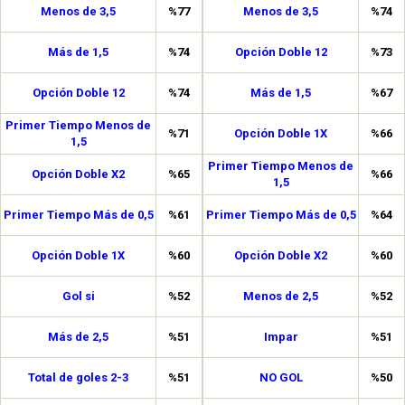
Menos de 3,5
%77
Menos de 3,5
%74
Más de 1,5
%74
Opción Doble 12
%73
Opción Doble 12
%74
Más de 1,5
%67
Primer Tiempo Menos de
%71
Opción Doble 1X
%66
1,5
Primer Tiempo Menos de
Opción Doble X2
%65
%66
1,5
Primer Tiempo Más de 0,5
%61
Primer Tiempo Más de 0,5
%64
Opción Doble 1X
%60
Opción Doble X2
%60
Gol si
%52
Menos de 2,5
%52
Más de 2,5
%51
Impar
%51
Total de goles 2-3
%51
NO GOL
%50