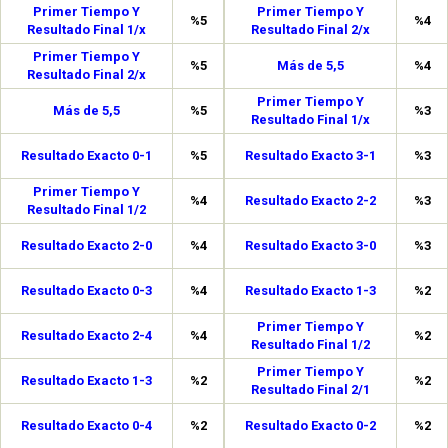
Primer Tiempo Y
Primer Tiempo Y
%5
%4
Resultado Final 1/x
Resultado Final 2/x
Primer Tiempo Y
%5
Más de 5,5
%4
Resultado Final 2/x
Primer Tiempo Y
Más de 5,5
%5
%3
Resultado Final 1/x
Resultado Exacto 0-1
%5
Resultado Exacto 3-1
%3
Primer Tiempo Y
%4
Resultado Exacto 2-2
%3
Resultado Final 1/2
Resultado Exacto 2-0
%4
Resultado Exacto 3-0
%3
Resultado Exacto 0-3
%4
Resultado Exacto 1-3
%2
Primer Tiempo Y
Resultado Exacto 2-4
%4
%2
Resultado Final 1/2
Primer Tiempo Y
Resultado Exacto 1-3
%2
%2
Resultado Final 2/1
Resultado Exacto 0-4
%2
Resultado Exacto 0-2
%2