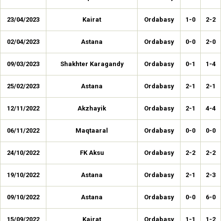
23/04/2023
Kairat
Ordabasy
1-0
2-2
02/04/2023
Astana
Ordabasy
0-0
2-0
09/03/2023
Shakhter Karagandy
Ordabasy
0-1
1-4
25/02/2023
Astana
Ordabasy
2-1
2-1
12/11/2022
Akzhayik
Ordabasy
2-1
4-4
06/11/2022
Maqtaaral
Ordabasy
0-0
0-0
24/10/2022
FK Aksu
Ordabasy
2-2
2-2
19/10/2022
Astana
Ordabasy
2-1
2-3
09/10/2022
Astana
Ordabasy
0-0
6-0
15/09/2022
Kairat
Ordabasy
1-1
1-2