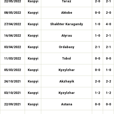
22/05/2022
Kaspyi
Taraz
2-0
2-1
08/05/2022
Kaspyi
Aktobe
0-0
2-0
27/04/2022
Kaspyi
Shakhter Karagandy
1-0
4-0
16/04/2022
Kaspyi
Atyrau
1-0
2-1
03/04/2022
Kaspyi
Ordabasy
2-1
2-1
11/03/2022
Kaspyi
Tobol
0-0
0-0
05/03/2022
Kaspyi
Kyzylzhar
0-0
1-0
24/10/2021
Kaspyi
Akzhayik
2-0
2-2
03/10/2021
Kaspyi
Kyzylzhar
1-2
1-2
22/09/2021
Kaspyi
Astana
0-0
0-0