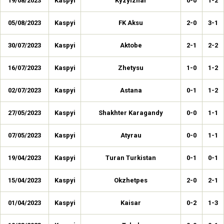
19/08/2023
Kaspyi
Kyzylzhar
0-0
1-2
05/08/2023
Kaspyi
FK Aksu
2-0
3-1
30/07/2023
Kaspyi
Aktobe
2-1
2-2
16/07/2023
Kaspyi
Zhetysu
1-0
1-2
02/07/2023
Kaspyi
Astana
0-1
1-2
27/05/2023
Kaspyi
Shakhter Karagandy
0-0
1-1
07/05/2023
Kaspyi
Atyrau
0-0
1-1
19/04/2023
Kaspyi
Turan Turkistan
0-1
0-1
15/04/2023
Kaspyi
Okzhetpes
2-0
2-1
01/04/2023
Kaspyi
Kaisar
0-2
1-3