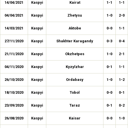
14/04/2021
Kaspyi
Kairat
1-1
1-1
04/04/2021
Kaspyi
Zhetysu
1-0
2-0
14/03/2021
Kaspyi
Aktobe
0-0
1-1
27/11/2020
Kaspyi
Shakhter Karagandy
0-3
0-4
21/11/2020
Kaspyi
Okzhetpes
1-0
2-1
04/11/2020
Kaspyi
Kyzylzhar
0-1
1-1
26/10/2020
Kaspyi
Ordabasy
1-0
1-2
18/10/2020
Kaspyi
Tobol
0-0
0-1
23/09/2020
Kaspyi
Taraz
0-1
0-2
26/08/2020
Kaspyi
Kaisar
0-0
1-0