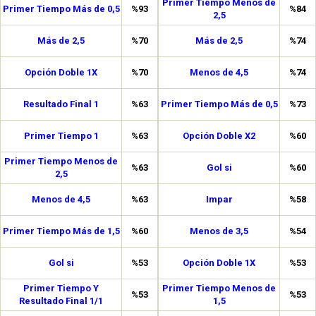
Primer Tiempo Menos de
Primer Tiempo Más de 0,5
%93
%84
2,5
Más de 2,5
%70
Más de 2,5
%74
Opción Doble 1X
%70
Menos de 4,5
%74
Resultado Final 1
%63
Primer Tiempo Más de 0,5
%73
Primer Tiempo 1
%63
Opción Doble X2
%60
Primer Tiempo Menos de
%63
Gol si
%60
2,5
Menos de 4,5
%63
Impar
%58
Primer Tiempo Más de 1,5
%60
Menos de 3,5
%54
Gol si
%53
Opción Doble 1X
%53
Primer Tiempo Y
Primer Tiempo Menos de
%53
%53
Resultado Final 1/1
1,5