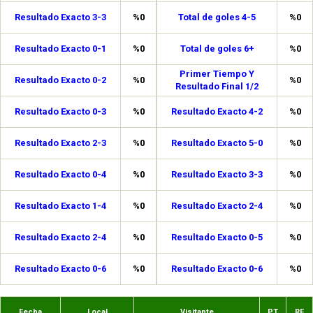
Resultado Exacto 3-3
%0
Total de goles 4-5
%0
Resultado Exacto 0-1
%0
Total de goles 6+
%0
Primer Tiempo Y
Resultado Exacto 0-2
%0
%0
Resultado Final 1/2
Resultado Exacto 0-3
%0
Resultado Exacto 4-2
%0
Resultado Exacto 2-3
%0
Resultado Exacto 5-0
%0
Resultado Exacto 0-4
%0
Resultado Exacto 3-3
%0
Resultado Exacto 1-4
%0
Resultado Exacto 2-4
%0
Resultado Exacto 2-4
%0
Resultado Exacto 0-5
%0
Resultado Exacto 0-6
%0
Resultado Exacto 0-6
%0
Fecha
Local
Visitante
PT
RF