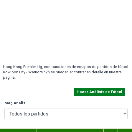
Hong Kong Premier Lig, comparaciones de equipos de partidos de fútbol
Kowloon City - Warriors h2h se pueden encontrar en detalle en nuestra
página.
Hacer Análisis de Fútbol
Maç Analiz