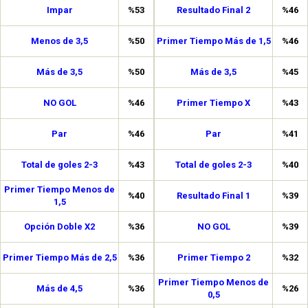
Impar
%53
Resultado Final 2
%46
Menos de 3,5
%50
Primer Tiempo Más de 1,5
%46
Más de 3,5
%50
Más de 3,5
%45
NO GOL
%46
Primer Tiempo X
%43
Par
%46
Par
%41
Total de goles 2-3
%43
Total de goles 2-3
%40
Primer Tiempo Menos de
%40
Resultado Final 1
%39
1,5
Opción Doble X2
%36
NO GOL
%39
Primer Tiempo Más de 2,5
%36
Primer Tiempo 2
%32
Primer Tiempo Menos de
Más de 4,5
%36
%26
0,5