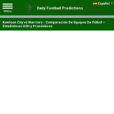
Español
Daily Football Predictions
GMT +00:00
Kowloon City vs Warriors - Comparación De Equipos De Fútbol –
Estadísticas H2H y Pronósticos