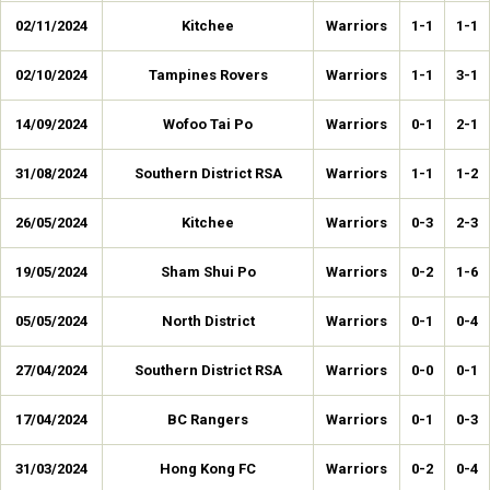
02/11/2024
Kitchee
Warriors
1-1
1-1
02/10/2024
Tampines Rovers
Warriors
1-1
3-1
14/09/2024
Wofoo Tai Po
Warriors
0-1
2-1
31/08/2024
Southern District RSA
Warriors
1-1
1-2
26/05/2024
Kitchee
Warriors
0-3
2-3
19/05/2024
Sham Shui Po
Warriors
0-2
1-6
05/05/2024
North District
Warriors
0-1
0-4
27/04/2024
Southern District RSA
Warriors
0-0
0-1
17/04/2024
BC Rangers
Warriors
0-1
0-3
31/03/2024
Hong Kong FC
Warriors
0-2
0-4