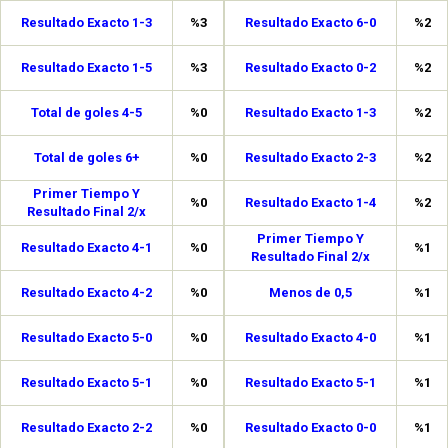
Resultado Exacto 1-3
%3
Resultado Exacto 6-0
%2
Resultado Exacto 1-5
%3
Resultado Exacto 0-2
%2
Total de goles 4-5
%0
Resultado Exacto 1-3
%2
Total de goles 6+
%0
Resultado Exacto 2-3
%2
Primer Tiempo Y
%0
Resultado Exacto 1-4
%2
Resultado Final 2/x
Primer Tiempo Y
Resultado Exacto 4-1
%0
%1
Resultado Final 2/x
Resultado Exacto 4-2
%0
Menos de 0,5
%1
Resultado Exacto 5-0
%0
Resultado Exacto 4-0
%1
Resultado Exacto 5-1
%0
Resultado Exacto 5-1
%1
Resultado Exacto 2-2
%0
Resultado Exacto 0-0
%1