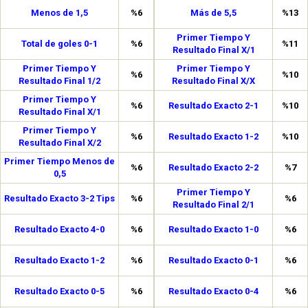
Menos de 1,5
%6
Más de 5,5
%13
Primer Tiempo Y
Total de goles 0-1
%6
%11
Resultado Final X/1
Primer Tiempo Y
Primer Tiempo Y
%6
%10
Resultado Final 1/2
Resultado Final X/X
Primer Tiempo Y
%6
Resultado Exacto 2-1
%10
Resultado Final X/1
Primer Tiempo Y
%6
Resultado Exacto 1-2
%10
Resultado Final X/2
Primer Tiempo Menos de
%6
Resultado Exacto 2-2
%7
0,5
Primer Tiempo Y
Resultado Exacto 3-2 Tips
%6
%6
Resultado Final 2/1
Resultado Exacto 4-0
%6
Resultado Exacto 1-0
%6
Resultado Exacto 1-2
%6
Resultado Exacto 0-1
%6
Resultado Exacto 0-5
%6
Resultado Exacto 0-4
%6