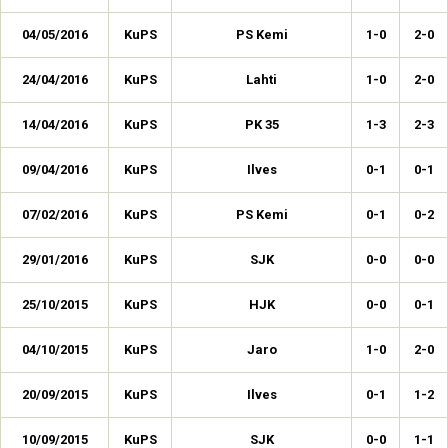
04/05/2016
KuPS
PS Kemi
1-0
2-0
24/04/2016
KuPS
Lahti
1-0
2-0
14/04/2016
KuPS
PK 35
1-3
2-3
09/04/2016
KuPS
Ilves
0-1
0-1
07/02/2016
KuPS
PS Kemi
0-1
0-2
29/01/2016
KuPS
SJK
0-0
0-0
25/10/2015
KuPS
HJK
0-0
0-1
04/10/2015
KuPS
Jaro
1-0
2-0
20/09/2015
KuPS
Ilves
0-1
1-2
10/09/2015
KuPS
SJK
0-0
1-1