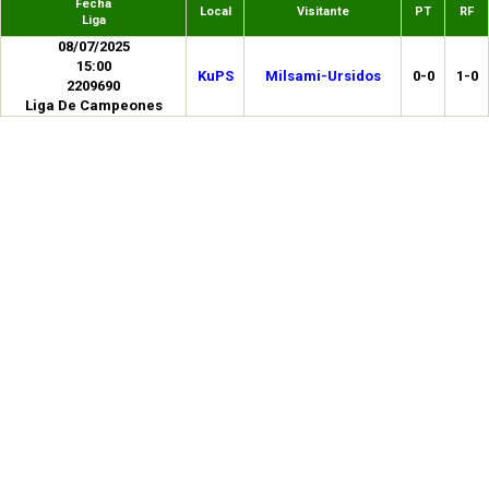
Fecha
Local
Visitante
PT
RF
Liga
08/07/2025
15:00
KuPS
Milsami-Ursidos
0-0
1-0
2209690
Liga De Campeones