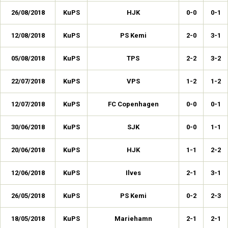
26/08/2018
KuPS
HJK
0-0
0-1
12/08/2018
KuPS
PS Kemi
2-0
3-1
05/08/2018
KuPS
TPS
2-2
3-2
22/07/2018
KuPS
VPS
1-2
1-2
12/07/2018
KuPS
FC Copenhagen
0-0
0-1
30/06/2018
KuPS
SJK
0-0
1-1
20/06/2018
KuPS
HJK
1-1
2-2
12/06/2018
KuPS
Ilves
2-1
3-1
26/05/2018
KuPS
PS Kemi
0-2
2-3
18/05/2018
KuPS
Mariehamn
2-1
2-1