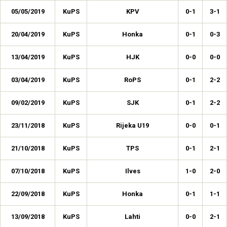
05/05/2019
KuPS
KPV
0-1
3-1
20/04/2019
KuPS
Honka
0-1
0-3
13/04/2019
KuPS
HJK
0-0
0-0
03/04/2019
KuPS
RoPS
0-1
2-2
09/02/2019
KuPS
SJK
0-1
2-2
23/11/2018
KuPS
Rijeka U19
0-0
0-1
21/10/2018
KuPS
TPS
0-1
2-1
07/10/2018
KuPS
Ilves
1-0
2-0
22/09/2018
KuPS
Honka
0-1
1-1
13/09/2018
KuPS
Lahti
0-0
2-1