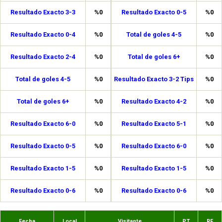
Resultado Exacto 3-3
%0
Resultado Exacto 0-5
%0
Resultado Exacto 0-4
%0
Total de goles 4-5
%0
Resultado Exacto 2-4
%0
Total de goles 6+
%0
Total de goles 4-5
%0
Resultado Exacto 3-2 Tips
%0
Total de goles 6+
%0
Resultado Exacto 4-2
%0
Resultado Exacto 6-0
%0
Resultado Exacto 5-1
%0
Resultado Exacto 0-5
%0
Resultado Exacto 6-0
%0
Resultado Exacto 1-5
%0
Resultado Exacto 1-5
%0
Resultado Exacto 0-6
%0
Resultado Exacto 0-6
%0
Fecha
Local
Visitante
PT
RF