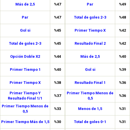
Más de 2,5
%47
Par
%49
Par
%47
Total de goles 2-3
%48
Gol si
%45
Primer Tiempo X
%42
Total de goles 2-3
%45
Resultado Final 2
%42
Opción Doble X2
%44
Más de 2,5
%40
Primer Tiempo 1
%40
Gol si
%39
Primer Tiempo X
%38
Resultado Final 1
%36
Primer Tiempo Y
Primer Tiempo Menos de
%37
%36
Resultado Final 1/1
0,5
Primer Tiempo Menos de
%33
Menos de 1,5
%31
0,5
Primer Tiempo Más de 1,5
%30
Total de goles 0-1
%31