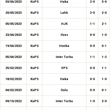
03/06/2023
KuPS
Haka
2-0
3-0
20/05/2023
KuPS
Lahti
2-0
2-0
05/05/2023
KuPS
HJK
1-1
2-1
23/04/2023
KuPS
Ilves
0-0
1-0
19/04/2023
KuPS
Honka
0-0
0-1
05/04/2023
KuPS
Inter Turku
1-1
1-2
25/02/2023
KuPS
VPS
0-0
1-1
18/02/2023
KuPS
Haka
0-0
1-0
04/02/2023
KuPS
Oulu
0-0
0-1
09/10/2022
KuPS
Inter Turku
1-0
2-0