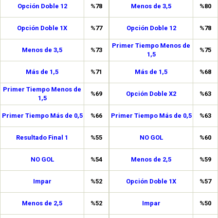
Opción Doble 12
%78
Menos de 3,5
%80
Opción Doble 1X
%77
Opción Doble 12
%78
Primer Tiempo Menos de
Menos de 3,5
%73
%75
1,5
Más de 1,5
%71
Más de 1,5
%68
Primer Tiempo Menos de
%69
Opción Doble X2
%63
1,5
Primer Tiempo Más de 0,5
%66
Primer Tiempo Más de 0,5
%63
Resultado Final 1
%55
NO GOL
%60
NO GOL
%54
Menos de 2,5
%59
Impar
%52
Opción Doble 1X
%57
Menos de 2,5
%52
Impar
%50