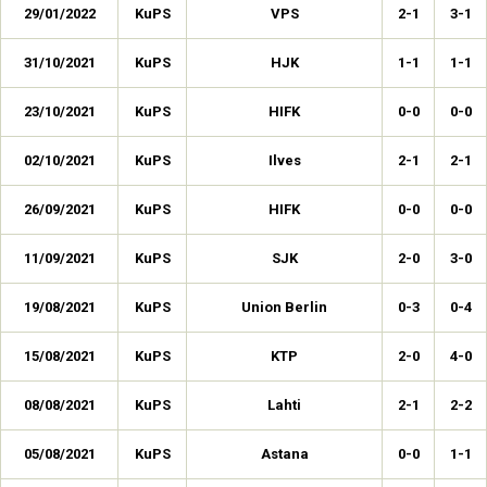
29/01/2022
KuPS
VPS
2-1
3-1
31/10/2021
KuPS
HJK
1-1
1-1
23/10/2021
KuPS
HIFK
0-0
0-0
02/10/2021
KuPS
Ilves
2-1
2-1
26/09/2021
KuPS
HIFK
0-0
0-0
11/09/2021
KuPS
SJK
2-0
3-0
19/08/2021
KuPS
Union Berlin
0-3
0-4
15/08/2021
KuPS
KTP
2-0
4-0
08/08/2021
KuPS
Lahti
2-1
2-2
05/08/2021
KuPS
Astana
0-0
1-1