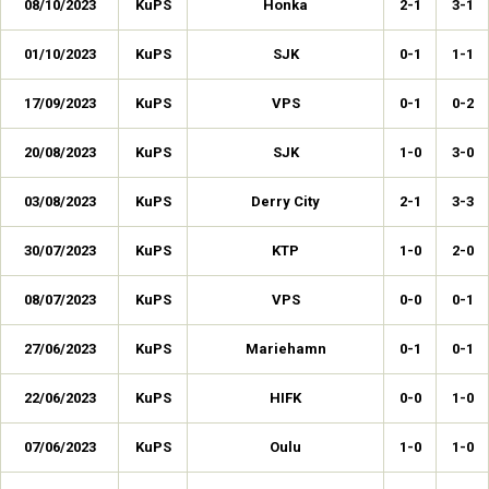
08/10/2023
KuPS
Honka
2-1
3-1
01/10/2023
KuPS
SJK
0-1
1-1
17/09/2023
KuPS
VPS
0-1
0-2
20/08/2023
KuPS
SJK
1-0
3-0
03/08/2023
KuPS
Derry City
2-1
3-3
30/07/2023
KuPS
KTP
1-0
2-0
08/07/2023
KuPS
VPS
0-0
0-1
27/06/2023
KuPS
Mariehamn
0-1
0-1
22/06/2023
KuPS
HIFK
0-0
1-0
07/06/2023
KuPS
Oulu
1-0
1-0