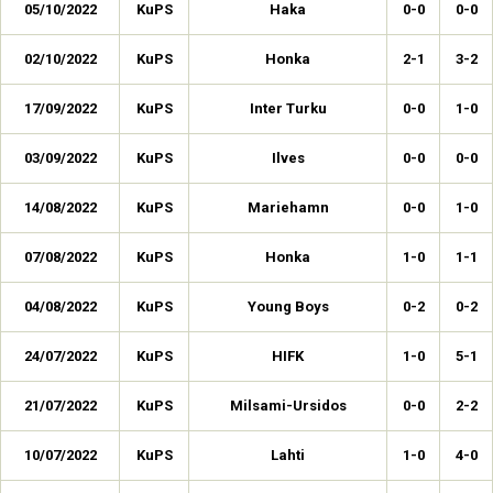
05/10/2022
KuPS
Haka
0-0
0-0
02/10/2022
KuPS
Honka
2-1
3-2
17/09/2022
KuPS
Inter Turku
0-0
1-0
03/09/2022
KuPS
Ilves
0-0
0-0
14/08/2022
KuPS
Mariehamn
0-0
1-0
07/08/2022
KuPS
Honka
1-0
1-1
04/08/2022
KuPS
Young Boys
0-2
0-2
24/07/2022
KuPS
HIFK
1-0
5-1
21/07/2022
KuPS
Milsami-Ursidos
0-0
2-2
10/07/2022
KuPS
Lahti
1-0
4-0