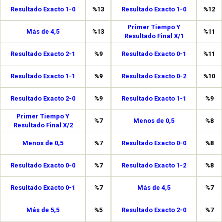
Resultado Exacto 1-0
%13
Resultado Exacto 1-0
%12
Primer Tiempo Y
Más de 4,5
%13
%11
Resultado Final X/1
Resultado Exacto 2-1
%9
Resultado Exacto 0-1
%11
Resultado Exacto 1-1
%9
Resultado Exacto 0-2
%10
Resultado Exacto 2-0
%9
Resultado Exacto 1-1
%9
Primer Tiempo Y
%7
Menos de 0,5
%8
Resultado Final X/2
Menos de 0,5
%7
Resultado Exacto 0-0
%8
Resultado Exacto 0-0
%7
Resultado Exacto 1-2
%8
Resultado Exacto 0-1
%7
Más de 4,5
%7
Más de 5,5
%5
Resultado Exacto 2-0
%7