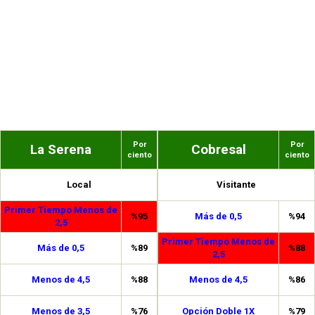
Por
Por
La Serena
Cobresal
ciento
ciento
Local
Visitante
Primer Tiempo Menos de
%95
Más de 0,5
%94
2,5
Primer Tiempo Menos de
Más de 0,5
%89
%88
2,5
Menos de 4,5
%88
Menos de 4,5
%86
Menos de 3,5
%76
Opción Doble 1X
%79