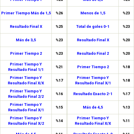
Primer Tiempo Más de 1,5
%26
Menos de 1,5
%23
Resultado Final X
%25
Total de goles 0-1
%23
Más de 3,5
%23
Resultado Final X
%20
Primer Tiempo 2
%23
Resultado Final 2
%20
Primer Tiempo Y
%21
Primer Tiempo 2
%18
Resultado Final 1/1
Primer Tiempo Y
Primer Tiempo Y
%17
%18
Resultado Final X/X
Resultado Final X/1
Primer Tiempo Y
%16
Resultado Exacto 2-1
%17
Resultado Final 2/2
Primer Tiempo Y
%15
Más de 4,5
%13
Resultado Final X/1
Primer Tiempo Y
Primer Tiempo Y
%14
%11
Resultado Final X/2
Resultado Final X/X