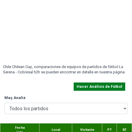
Chile Chilean Cup, comparaciones de equipos de partidos de fútbol La
Serena - Cobresal h2h se pueden encontrar en detalle en nuestra página.
Hacer Análisis de Fútbol
Maç Analiz
Fecha
Local
Visitante
PT
RF