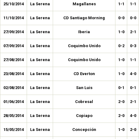
25/10/2014
La Serena
Magallanes
1-1
1-1
11/10/2014
La Serena
CD Santiago Morning
0-0
0-0
27/09/2014
La Serena
Iberia
1-0
2-1
07/09/2014
La Serena
Coquimbo Unido
0-2
0-3
27/08/2014
La Serena
Coquimbo Unido
1-0
1-1
23/08/2014
La Serena
CD Everton
1-0
4-0
02/08/2014
La Serena
San Luis
0-1
0-1
01/06/2014
La Serena
Cobresal
2-0
2-1
28/05/2014
La Serena
Copiapo
2-0
4-0
15/05/2014
La Serena
Concepción
1-0
2-0