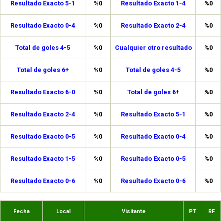
Resultado Exacto 5-1
%0
Resultado Exacto 1-4
%0
Resultado Exacto 0-4
%0
Resultado Exacto 2-4
%0
Total de goles 4-5
%0
Cualquier otro resultado
%0
Total de goles 6+
%0
Total de goles 4-5
%0
Resultado Exacto 6-0
%0
Total de goles 6+
%0
Resultado Exacto 2-4
%0
Resultado Exacto 5-1
%0
Resultado Exacto 0-5
%0
Resultado Exacto 0-4
%0
Resultado Exacto 1-5
%0
Resultado Exacto 0-5
%0
Resultado Exacto 0-6
%0
Resultado Exacto 0-6
%0
Fecha
Local
Visitante
PT
RF