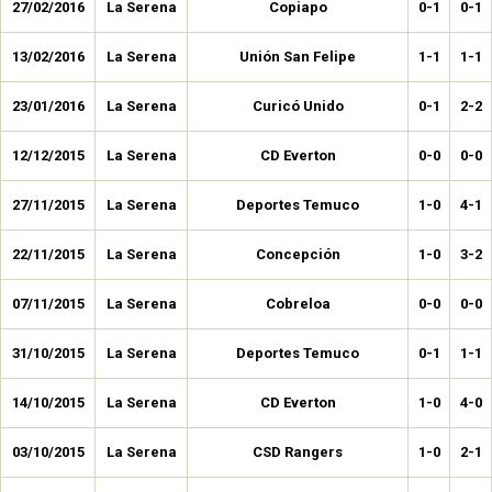
27/02/2016
La Serena
Copiapo
0-1
0-1
13/02/2016
La Serena
Unión San Felipe
1-1
1-1
23/01/2016
La Serena
Curicó Unido
0-1
2-2
12/12/2015
La Serena
CD Everton
0-0
0-0
27/11/2015
La Serena
Deportes Temuco
1-0
4-1
22/11/2015
La Serena
Concepción
1-0
3-2
07/11/2015
La Serena
Cobreloa
0-0
0-0
31/10/2015
La Serena
Deportes Temuco
0-1
1-1
14/10/2015
La Serena
CD Everton
1-0
4-0
03/10/2015
La Serena
CSD Rangers
1-0
2-1