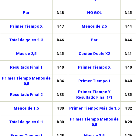
Par
%48
NO GOL
%45
Primer Tiempo X
%47
Menos de 2,5
%44
Total de goles 2-3
%46
Par
%44
Más de 2,5
%45
Opción Doble X2
%41
Resultado Final 1
%40
Primer Tiempo X
%40
Primer Tiempo Menos de
%34
Primer Tiempo 1
%40
0,5
Primer Tiempo Y
Resultado Final 2
%33
%35
Resultado Final 1/1
Menos de 1,5
%30
Primer Tiempo Más de 1,5
%32
Primer Tiempo Menos de
Total de goles 0-1
%30
%28
0,5
Primer Tiempo 1
%28
Más de 3,5
%26