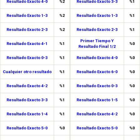
Resultado Exacto 4-0
%2
Resultado Exacto 3-3
%1
Resultado Exacto 1-3
%2
Resultado Exacto 1-3
%1
Resultado Exacto 2-3
%2
Resultado Exacto 2-3
%1
Primer Tiempo Y
Resultado Exacto 4-1
%1
%0
Resultado Final 1/2
Resultado Exacto 0-3
%1
Resultado Exacto 4-0
%0
Cualquier otro resultado
%1
Resultado Exacto 6-0
%0
Resultado Exacto 4-2
%1
Resultado Exacto 0-3
%0
Resultado Exacto 3-3
%1
Resultado Exacto 1-5
%0
Resultado Exacto 1-4
%1
Resultado Exacto 4-2
%0
Resultado Exacto 5-0
%0
Resultado Exacto 5-0
%0