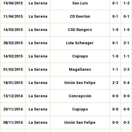
19/04/2015
La Serena
San Luis
0-1
1-2
11/04/2015
La Serena
CD Everton
0-1
0-1
14/03/2015
La Serena
CSD Rangers
1-0
1-0
28/02/2015
La Serena
Lota Schwager
0-1
2-1
14/02/2015
La Serena
Copiapo
1-0
1-1
01/02/2015
La Serena
Magallanes
1-1
2-3
18/01/2015
La Serena
Unión San Felipe
2-3
5-4
13/12/2014
La Serena
Concepción
0-0
0-0
29/11/2014
La Serena
Copiapo
0-0
0-0
08/11/2014
La Serena
Unión San Felipe
0-0
0-2