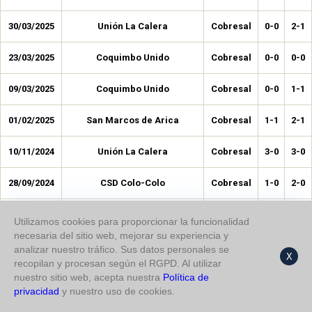
30/03/2025
Unión La Calera
Cobresal
0-0
2-1
23/03/2025
Coquimbo Unido
Cobresal
0-0
0-0
09/03/2025
Coquimbo Unido
Cobresal
0-0
1-1
01/02/2025
San Marcos de Arica
Cobresal
1-1
2-1
10/11/2024
Unión La Calera
Cobresal
3-0
3-0
28/09/2024
CSD Colo-Colo
Cobresal
1-0
2-0
14/09/2024
Deportivo Nublense
Cobresal
1-0
1-0
Utilizamos cookies para proporcionar la funcionalidad
necesaria del sitio web, mejorar su experiencia y
01/09/2024
Copiapo
Cobresal
0-1
2-2
analizar nuestro tráfico. Sus datos personales se
X
recopilan y procesan según el RGPD. Al utilizar
25/08/2024
nuestro sitio web, acepta nuestra
Palestino
Política de
Cobresal
1-0
3-0
privacidad
y nuestro uso de cookies.
09/08/2024
Huachipato
Cobresal
0-0
0-0