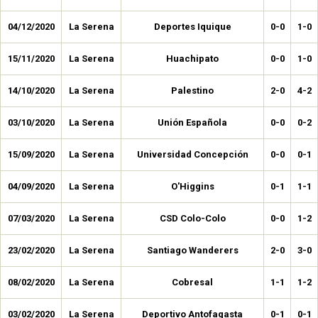
04/12/2020
La Serena
Deportes Iquique
0-0
1-0
15/11/2020
La Serena
Huachipato
0-0
1-0
14/10/2020
La Serena
Palestino
2-0
4-2
03/10/2020
La Serena
Unión Española
0-0
0-2
15/09/2020
La Serena
Universidad Concepción
0-0
0-1
04/09/2020
La Serena
O'Higgins
0-1
1-1
07/03/2020
La Serena
CSD Colo-Colo
0-0
1-2
23/02/2020
La Serena
Santiago Wanderers
2-0
3-0
08/02/2020
La Serena
Cobresal
1-1
1-2
03/02/2020
La Serena
Deportivo Antofagasta
0-1
0-1