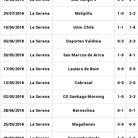
29/07/2018
La Serena
Melipilla
1-0
2-2
10/06/2018
La Serena
Univ. Chile
1-1
1-4
03/06/2018
La Serena
Deportes Valdivia
0-3
3-3
20/05/2018
La Serena
San Marcos de Arica
1-0
4-1
17/05/2018
La Serena
Lautaro de Buin
0-0
3-0
13/05/2018
La Serena
Cobresal
0-0
2-0
02/05/2018
La Serena
CD Santiago Morning
1-0
2-3
28/04/2018
La Serena
Barnechea
0-1
0-1
25/03/2018
La Serena
Magallanes
0-0
0-0