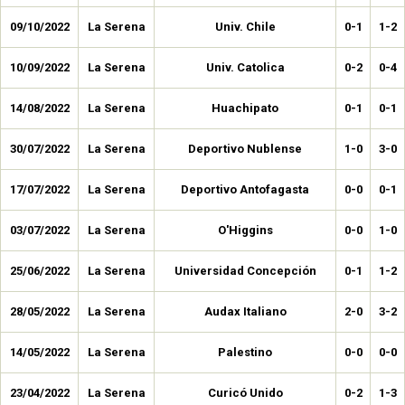
09/10/2022
La Serena
Univ. Chile
0-1
1-2
10/09/2022
La Serena
Univ. Catolica
0-2
0-4
14/08/2022
La Serena
Huachipato
0-1
0-1
30/07/2022
La Serena
Deportivo Nublense
1-0
3-0
17/07/2022
La Serena
Deportivo Antofagasta
0-0
0-1
03/07/2022
La Serena
O'Higgins
0-0
1-0
25/06/2022
La Serena
Universidad Concepción
0-1
1-2
28/05/2022
La Serena
Audax Italiano
2-0
3-2
14/05/2022
La Serena
Palestino
0-0
0-0
23/04/2022
La Serena
Curicó Unido
0-2
1-3