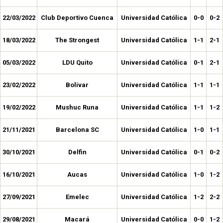
22/03/2022
Club Deportivo Cuenca
Universidad Católica
0-0
0-2
18/03/2022
The Strongest
Universidad Católica
1-1
2-1
05/03/2022
LDU Quito
Universidad Católica
0-1
2-1
23/02/2022
Bolivar
Universidad Católica
1-1
1-1
19/02/2022
Mushuc Runa
Universidad Católica
1-1
1-2
21/11/2021
Barcelona SC
Universidad Católica
1-0
1-1
30/10/2021
Delfin
Universidad Católica
0-1
0-2
16/10/2021
Aucas
Universidad Católica
1-0
1-2
27/09/2021
Emelec
Universidad Católica
1-2
2-2
29/08/2021
Macará
Universidad Católica
0-0
1-2