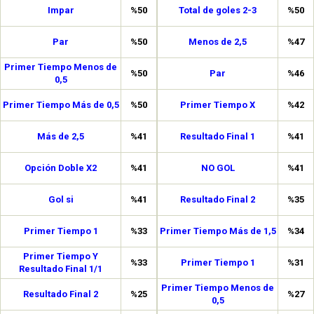
Impar
%50
Total de goles 2-3
%50
Par
%50
Menos de 2,5
%47
Primer Tiempo Menos de
%50
Par
%46
0,5
Primer Tiempo Más de 0,5
%50
Primer Tiempo X
%42
Más de 2,5
%41
Resultado Final 1
%41
Opción Doble X2
%41
NO GOL
%41
Gol si
%41
Resultado Final 2
%35
Primer Tiempo 1
%33
Primer Tiempo Más de 1,5
%34
Primer Tiempo Y
%33
Primer Tiempo 1
%31
Resultado Final 1/1
Primer Tiempo Menos de
Resultado Final 2
%25
%27
0,5