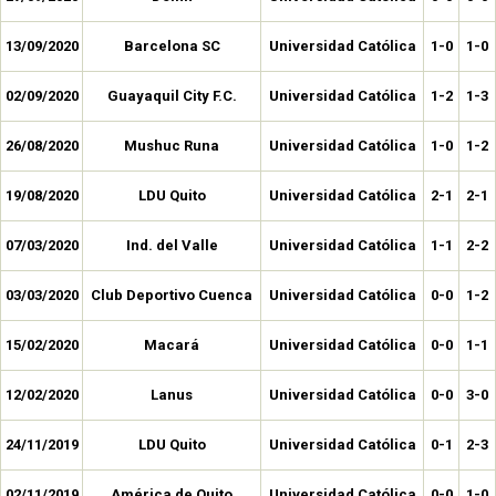
13/09/2020
Barcelona SC
Universidad Católica
1-0
1-0
02/09/2020
Guayaquil City F.C.
Universidad Católica
1-2
1-3
26/08/2020
Mushuc Runa
Universidad Católica
1-0
1-2
19/08/2020
LDU Quito
Universidad Católica
2-1
2-1
07/03/2020
Ind. del Valle
Universidad Católica
1-1
2-2
03/03/2020
Club Deportivo Cuenca
Universidad Católica
0-0
1-2
15/02/2020
Macará
Universidad Católica
0-0
1-1
12/02/2020
Lanus
Universidad Católica
0-0
3-0
24/11/2019
LDU Quito
Universidad Católica
0-1
2-3
02/11/2019
América de Quito
Universidad Católica
0-0
1-0