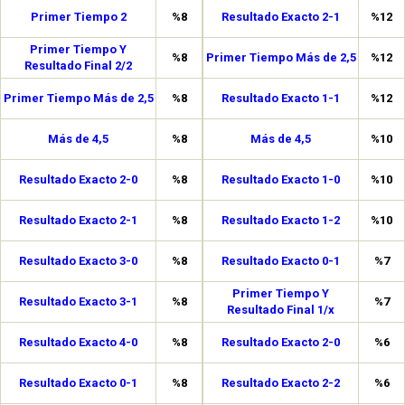
Primer Tiempo 2
%8
Resultado Exacto 2-1
%12
Primer Tiempo Y
%8
Primer Tiempo Más de 2,5
%12
Resultado Final 2/2
Primer Tiempo Más de 2,5
%8
Resultado Exacto 1-1
%12
Más de 4,5
%8
Más de 4,5
%10
Resultado Exacto 2-0
%8
Resultado Exacto 1-0
%10
Resultado Exacto 2-1
%8
Resultado Exacto 1-2
%10
Resultado Exacto 3-0
%8
Resultado Exacto 0-1
%7
Primer Tiempo Y
Resultado Exacto 3-1
%8
%7
Resultado Final 1/x
Resultado Exacto 4-0
%8
Resultado Exacto 2-0
%6
Resultado Exacto 0-1
%8
Resultado Exacto 2-2
%6