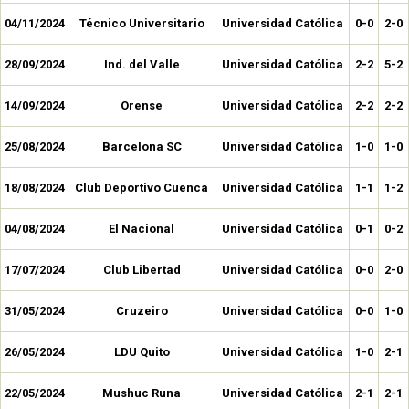
04/11/2024
Técnico Universitario
Universidad Católica
0-0
2-0
28/09/2024
Ind. del Valle
Universidad Católica
2-2
5-2
14/09/2024
Orense
Universidad Católica
2-2
2-2
25/08/2024
Barcelona SC
Universidad Católica
1-0
1-0
18/08/2024
Club Deportivo Cuenca
Universidad Católica
1-1
1-2
04/08/2024
El Nacional
Universidad Católica
0-1
0-2
17/07/2024
Club Libertad
Universidad Católica
0-0
2-0
31/05/2024
Cruzeiro
Universidad Católica
0-0
1-0
26/05/2024
LDU Quito
Universidad Católica
1-0
2-1
22/05/2024
Mushuc Runa
Universidad Católica
2-1
2-1