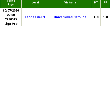
Fecha
Local
Visitante
PT
RF
Liga
10/07/2026
22:00
Leones del N.
Universidad Católica
1-0
1-0
2980517
Liga Pro