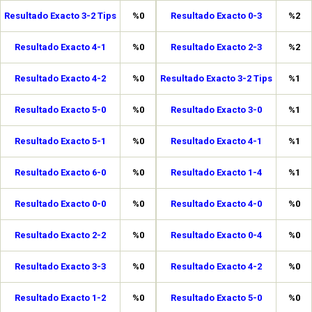
Resultado Exacto 3-2 Tips
%0
Resultado Exacto 0-3
%2
Resultado Exacto 4-1
%0
Resultado Exacto 2-3
%2
Resultado Exacto 4-2
%0
Resultado Exacto 3-2 Tips
%1
Resultado Exacto 5-0
%0
Resultado Exacto 3-0
%1
Resultado Exacto 5-1
%0
Resultado Exacto 4-1
%1
Resultado Exacto 6-0
%0
Resultado Exacto 1-4
%1
Resultado Exacto 0-0
%0
Resultado Exacto 4-0
%0
Resultado Exacto 2-2
%0
Resultado Exacto 0-4
%0
Resultado Exacto 3-3
%0
Resultado Exacto 4-2
%0
Resultado Exacto 1-2
%0
Resultado Exacto 5-0
%0