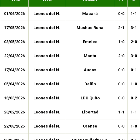
01/06/2026
Leones del N.
Macará
0-0
1-1
17/05/2026
Leones del N.
Mushuc Runa
2-1
3-1
03/05/2026
Leones del N.
Emelec
1-0
2-0
22/04/2026
Leones del N.
Manta
2-0
3-0
17/04/2026
Leones del N.
Aucas
0-0
0-1
05/04/2026
Leones del N.
Delfin
0-0
1-0
18/03/2026
Leones del N.
LDU Quito
0-0
0-2
28/02/2026
Leones del N.
Libertad
1-1
1-1
22/08/2025
Leones del N.
Orense
0-0
1-0