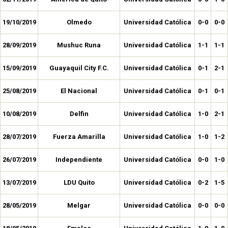
19/10/2019
Olmedo
Universidad Católica
0-0
0-0
28/09/2019
Mushuc Runa
Universidad Católica
1-1
1-1
15/09/2019
Guayaquil City F.C.
Universidad Católica
0-1
2-1
25/08/2019
El Nacional
Universidad Católica
0-1
0-1
10/08/2019
Delfin
Universidad Católica
1-0
2-1
28/07/2019
Fuerza Amarilla
Universidad Católica
1-0
1-2
26/07/2019
Independiente
Universidad Católica
0-0
1-0
13/07/2019
LDU Quito
Universidad Católica
0-2
1-5
28/05/2019
Melgar
Universidad Católica
0-0
0-0