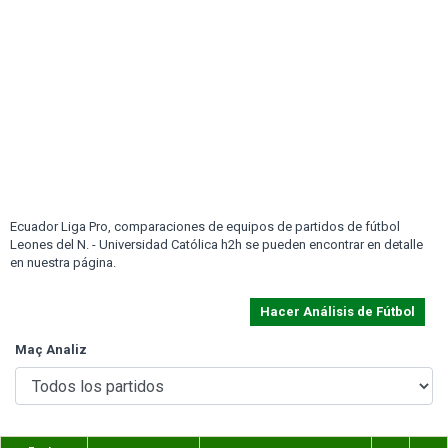
Ecuador Liga Pro, comparaciones de equipos de partidos de fútbol
Leones del N. - Universidad Católica h2h se pueden encontrar en detalle
en nuestra página.
Hacer Análisis de Fútbol
Maç Analiz