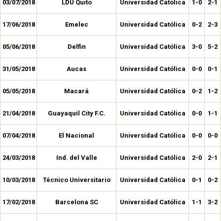
03/07/2018
LDU Quito
Universidad Católica
1-0
2-1
17/06/2018
Emelec
Universidad Católica
0-2
2-3
05/06/2018
Delfin
Universidad Católica
3-0
5-2
31/05/2018
Aucas
Universidad Católica
0-0
0-1
05/05/2018
Macará
Universidad Católica
0-2
1-2
21/04/2018
Guayaquil City F.C.
Universidad Católica
0-0
1-1
07/04/2018
El Nacional
Universidad Católica
0-0
0-0
24/03/2018
Ind. del Valle
Universidad Católica
2-0
2-1
10/03/2018
Técnico Universitario
Universidad Católica
0-1
0-2
17/02/2018
Barcelona SC
Universidad Católica
1-1
3-2