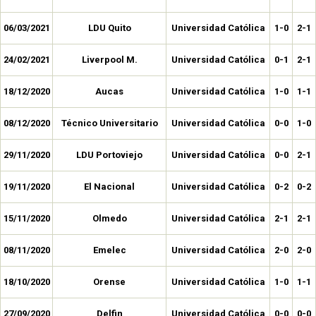
06/03/2021
LDU Quito
Universidad Católica
1-0
2-1
24/02/2021
Liverpool M.
Universidad Católica
0-1
2-1
18/12/2020
Aucas
Universidad Católica
1-0
1-1
08/12/2020
Técnico Universitario
Universidad Católica
0-0
1-0
29/11/2020
LDU Portoviejo
Universidad Católica
0-0
2-1
19/11/2020
El Nacional
Universidad Católica
0-2
0-2
15/11/2020
Olmedo
Universidad Católica
2-1
2-1
08/11/2020
Emelec
Universidad Católica
2-0
2-0
18/10/2020
Orense
Universidad Católica
1-0
1-1
27/09/2020
Delfin
Universidad Católica
0-0
0-0