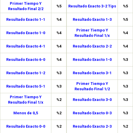
Primer Tiempo Y
%5
Resultado Exacto 3-2 Tips
%5
Resultado Final 2/2
Resultado Exacto 1-1
%4
Resultado Exacto 1-3
%5
Primer Tiempo Y
Resultado Exacto 1-0
%4
%4
Resultado Final 1/x
Resultado Exacto 4-1
%4
Resultado Exacto 2-2
%4
Resultado Exacto 6-0
%4
Resultado Exacto 1-0
%3
Resultado Exacto 1-2
%3
Resultado Exacto 3-1
%3
Primer Tiempo Y
Resultado Exacto 5-1
%3
%3
Resultado Final 1/2
Primer Tiempo Y
%2
Resultado Exacto 3-0
%3
Resultado Final 1/x
Menos de 0,5
%2
Resultado Exacto 0-3
%3
Resultado Exacto 0-0
%2
Resultado Exacto 2-3
%2