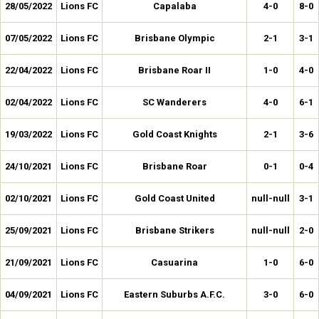
28/05/2022
Lions FC
Capalaba
4-0
8-0
07/05/2022
Lions FC
Brisbane Olympic
2-1
3-1
22/04/2022
Lions FC
Brisbane Roar II
1-0
4-0
02/04/2022
Lions FC
SC Wanderers
4-0
6-1
19/03/2022
Lions FC
Gold Coast Knights
2-1
3-6
24/10/2021
Lions FC
Brisbane Roar
0-1
0-4
02/10/2021
Lions FC
Gold Coast United
null-null
3-1
25/09/2021
Lions FC
Brisbane Strikers
null-null
2-0
21/09/2021
Lions FC
Casuarina
1-0
6-0
04/09/2021
Lions FC
Eastern Suburbs A.F.C.
3-0
6-0