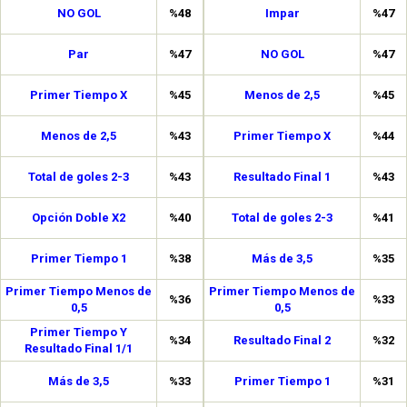
NO GOL
%48
Impar
%47
Par
%47
NO GOL
%47
Primer Tiempo X
%45
Menos de 2,5
%45
Menos de 2,5
%43
Primer Tiempo X
%44
Total de goles 2-3
%43
Resultado Final 1
%43
Opción Doble X2
%40
Total de goles 2-3
%41
Primer Tiempo 1
%38
Más de 3,5
%35
Primer Tiempo Menos de
Primer Tiempo Menos de
%36
%33
0,5
0,5
Primer Tiempo Y
%34
Resultado Final 2
%32
Resultado Final 1/1
Más de 3,5
%33
Primer Tiempo 1
%31