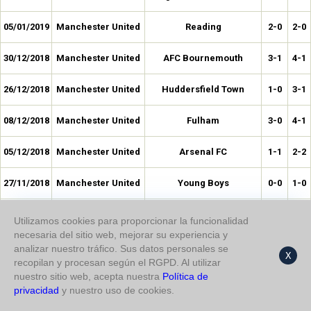
05/01/2019
Manchester United
Reading
2-0
2-0
30/12/2018
Manchester United
AFC Bournemouth
3-1
4-1
26/12/2018
Manchester United
Huddersfield Town
1-0
3-1
08/12/2018
Manchester United
Fulham
3-0
4-1
05/12/2018
Manchester United
Arsenal FC
1-1
2-2
27/11/2018
Manchester United
Young Boys
0-0
1-0
24/11/2018
Manchester United
Crystal Palace
0-0
0-0
Utilizamos cookies para proporcionar la funcionalidad
necesaria del sitio web, mejorar su experiencia y
28/10/2018
Manchester United
Everton
1-0
2-1
analizar nuestro tráfico. Sus datos personales se
X
recopilan y procesan según el RGPD. Al utilizar
nuestro sitio web, acepta nuestra
Política de
23/10/2018
Manchester United
Juventus FC
0-1
0-1
privacidad
y nuestro uso de cookies.
06/10/2018
Manchester United
Newcastle Utd
0-2
3-2