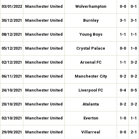
03/01/2022
Manchester United
Wolverhampton
0-0
0-1
30/12/2021
Manchester United
Burnley
3-1
3-1
08/12/2021
Manchester United
Young Boys
1-1
1-1
05/12/2021
Manchester United
Crystal Palace
0-0
1-0
02/12/2021
Manchester United
Arsenal FC
1-1
3-2
06/11/2021
Manchester United
Manchester City
0-2
0-2
24/10/2021
Manchester United
Liverpool FC
0-4
0-5
20/10/2021
Manchester United
Atalanta
0-2
3-2
02/10/2021
Manchester United
Everton
1-0
1-1
29/09/2021
Manchester United
Villarreal
0-0
2-1