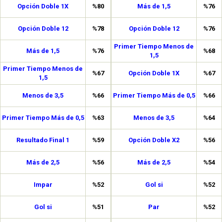
Opción Doble 1X
%80
Más de 1,5
%76
Opción Doble 12
%78
Opción Doble 12
%76
Primer Tiempo Menos de
Más de 1,5
%76
%68
1,5
Primer Tiempo Menos de
%67
Opción Doble 1X
%67
1,5
Menos de 3,5
%66
Primer Tiempo Más de 0,5
%66
Primer Tiempo Más de 0,5
%63
Menos de 3,5
%64
Resultado Final 1
%59
Opción Doble X2
%56
Más de 2,5
%56
Más de 2,5
%54
Impar
%52
Gol si
%52
Gol si
%51
Par
%52