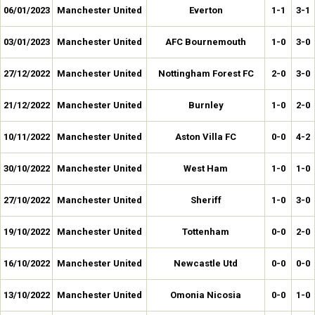
06/01/2023
Manchester United
Everton
1-1
3-1
03/01/2023
Manchester United
AFC Bournemouth
1-0
3-0
27/12/2022
Manchester United
Nottingham Forest FC
2-0
3-0
21/12/2022
Manchester United
Burnley
1-0
2-0
10/11/2022
Manchester United
Aston Villa FC
0-0
4-2
30/10/2022
Manchester United
West Ham
1-0
1-0
27/10/2022
Manchester United
Sheriff
1-0
3-0
19/10/2022
Manchester United
Tottenham
0-0
2-0
16/10/2022
Manchester United
Newcastle Utd
0-0
0-0
13/10/2022
Manchester United
Omonia Nicosia
0-0
1-0