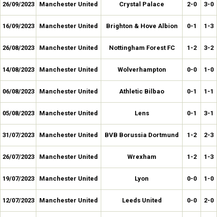
26/09/2023
Manchester United
Crystal Palace
2-0
3-0
16/09/2023
Manchester United
Brighton & Hove Albion
0-1
1-3
26/08/2023
Manchester United
Nottingham Forest FC
1-2
3-2
14/08/2023
Manchester United
Wolverhampton
0-0
1-0
06/08/2023
Manchester United
Athletic Bilbao
0-1
1-1
05/08/2023
Manchester United
Lens
0-1
3-1
31/07/2023
Manchester United
BVB Borussia Dortmund
1-2
2-3
26/07/2023
Manchester United
Wrexham
1-2
1-3
19/07/2023
Manchester United
Lyon
0-0
1-0
12/07/2023
Manchester United
Leeds United
0-0
2-0