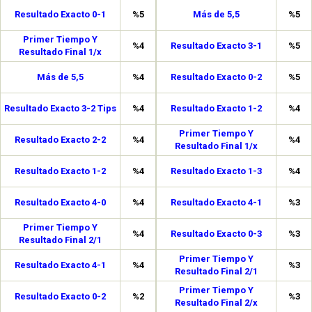
Resultado Exacto 0-1
%5
Más de 5,5
%5
Primer Tiempo Y
%4
Resultado Exacto 3-1
%5
Resultado Final 1/x
Más de 5,5
%4
Resultado Exacto 0-2
%5
Resultado Exacto 3-2 Tips
%4
Resultado Exacto 1-2
%4
Primer Tiempo Y
Resultado Exacto 2-2
%4
%4
Resultado Final 1/x
Resultado Exacto 1-2
%4
Resultado Exacto 1-3
%4
Resultado Exacto 4-0
%4
Resultado Exacto 4-1
%3
Primer Tiempo Y
%4
Resultado Exacto 0-3
%3
Resultado Final 2/1
Primer Tiempo Y
Resultado Exacto 4-1
%4
%3
Resultado Final 2/1
Primer Tiempo Y
Resultado Exacto 0-2
%2
%3
Resultado Final 2/x