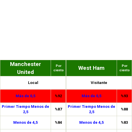
Manchester
Por
Por
West Ham
ciento
ciento
United
Local
Visitante
Más de 0,5
%92
Más de 0,5
%93
Primer Tiempo Menos de
Primer Tiempo Menos de
%87
%88
2,5
2,5
Menos de 4,5
%84
Menos de 4,5
%83