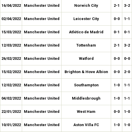
16/04/2022
Manchester United
Norwich City
2-1
3-2
02/04/2022
Manchester United
Leicester City
0-0
1-1
15/03/2022
Manchester United
Atlético de Madrid
0-1
0-1
12/03/2022
Manchester United
Tottenham
2-1
3-2
26/02/2022
Manchester United
Watford
0-0
0-0
15/02/2022
Manchester United
Brighton & Hove Albion
0-0
2-0
12/02/2022
Manchester United
Southampton
1-0
1-1
04/02/2022
Manchester United
Middlesbrough
1-0
1-1
22/01/2022
Manchester United
West Ham
0-0
1-0
10/01/2022
Manchester United
Aston Villa FC
1-0
1-0