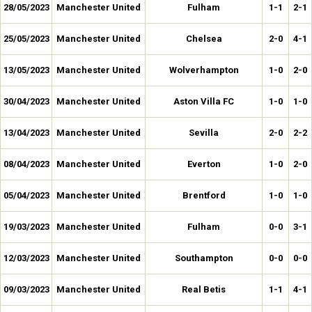
28/05/2023
Manchester United
Fulham
1-1
2-1
25/05/2023
Manchester United
Chelsea
2-0
4-1
13/05/2023
Manchester United
Wolverhampton
1-0
2-0
30/04/2023
Manchester United
Aston Villa FC
1-0
1-0
13/04/2023
Manchester United
Sevilla
2-0
2-2
08/04/2023
Manchester United
Everton
1-0
2-0
05/04/2023
Manchester United
Brentford
1-0
1-0
19/03/2023
Manchester United
Fulham
0-0
3-1
12/03/2023
Manchester United
Southampton
0-0
0-0
09/03/2023
Manchester United
Real Betis
1-1
4-1