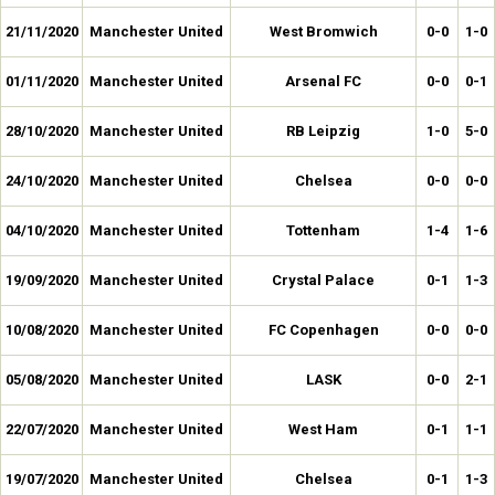
21/11/2020
Manchester United
West Bromwich
0-0
1-0
01/11/2020
Manchester United
Arsenal FC
0-0
0-1
28/10/2020
Manchester United
RB Leipzig
1-0
5-0
24/10/2020
Manchester United
Chelsea
0-0
0-0
04/10/2020
Manchester United
Tottenham
1-4
1-6
19/09/2020
Manchester United
Crystal Palace
0-1
1-3
10/08/2020
Manchester United
FC Copenhagen
0-0
0-0
05/08/2020
Manchester United
LASK
0-0
2-1
22/07/2020
Manchester United
West Ham
0-1
1-1
19/07/2020
Manchester United
Chelsea
0-1
1-3