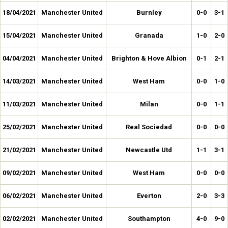
18/04/2021
Manchester United
Burnley
0-0
3-1
15/04/2021
Manchester United
Granada
1-0
2-0
04/04/2021
Manchester United
Brighton & Hove Albion
0-1
2-1
14/03/2021
Manchester United
West Ham
0-0
1-0
11/03/2021
Manchester United
Milan
0-0
1-1
25/02/2021
Manchester United
Real Sociedad
0-0
0-0
21/02/2021
Manchester United
Newcastle Utd
1-1
3-1
09/02/2021
Manchester United
West Ham
0-0
0-0
06/02/2021
Manchester United
Everton
2-0
3-3
02/02/2021
Manchester United
Southampton
4-0
9-0