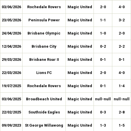
03/06/2026
Rochedale Rovers
Magic United
2-0
4-0
23/05/2026
Peninsula Power
Magic United
1-1
3-2
24/04/2026
Brisbane Olympic
Magic United
1-0
2-0
12/04/2026
Brisbane City
Magic United
0-2
2-2
29/03/2026
Brisbane Roar II
Magic United
0-1
0-1
22/03/2026
Lions FC
Magic United
2-0
4-0
19/07/2025
Rochedale Rovers
Magic United
0-1
1-4
03/06/2025
Broadbeach United
Magic United
null-null
null-null
22/02/2025
Southside Eagles
Magic United
0-3
2-8
09/09/2023
St George Willawong
Magic United
1-3
1-5