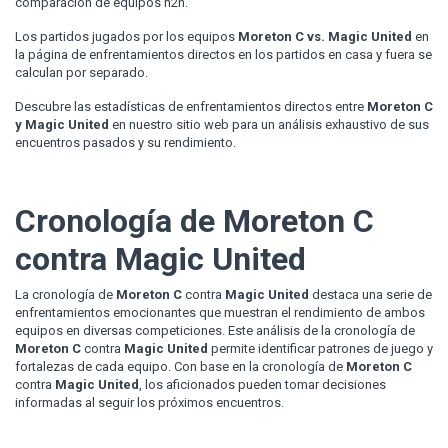
comparación de equipos h2h.
Los partidos jugados por los equipos
Moreton C vs. Magic United
en
la página de enfrentamientos directos en los partidos en casa y fuera se
calculan por separado.
Descubre las estadísticas de enfrentamientos directos entre
Moreton C
y Magic United
en nuestro sitio web para un análisis exhaustivo de sus
encuentros pasados y su rendimiento.
Cronología de Moreton C
contra Magic United
La cronología de
Moreton C
contra
Magic United
destaca una serie de
enfrentamientos emocionantes que muestran el rendimiento de ambos
equipos en diversas competiciones. Este análisis de la cronología de
Moreton C
contra
Magic United
permite identificar patrones de juego y
fortalezas de cada equipo. Con base en la cronología de
Moreton C
contra
Magic United
, los aficionados pueden tomar decisiones
informadas al seguir los próximos encuentros.