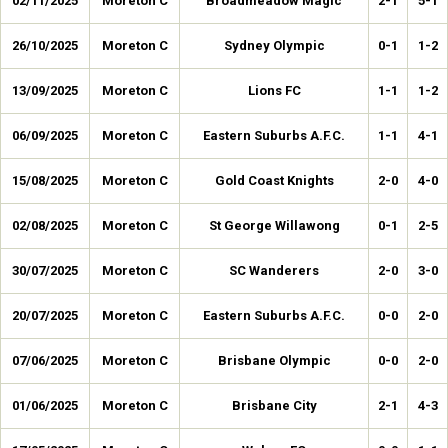
02/11/2025
Moreton C
Broadmeadow Magic
2-1
5-1
26/10/2025
Moreton C
Sydney Olympic
0-1
1-2
13/09/2025
Moreton C
Lions FC
1-1
1-2
06/09/2025
Moreton C
Eastern Suburbs A.F.C.
1-1
4-1
15/08/2025
Moreton C
Gold Coast Knights
2-0
4-0
02/08/2025
Moreton C
St George Willawong
0-1
2-5
30/07/2025
Moreton C
SC Wanderers
2-0
3-0
20/07/2025
Moreton C
Eastern Suburbs A.F.C.
0-0
2-0
07/06/2025
Moreton C
Brisbane Olympic
0-0
2-0
01/06/2025
Moreton C
Brisbane City
2-1
4-3