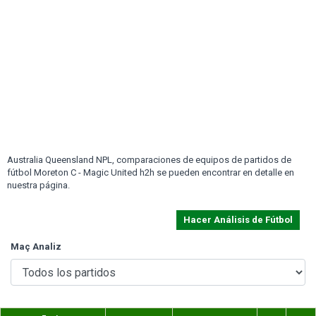
Australia Queensland NPL, comparaciones de equipos de partidos de
fútbol Moreton C - Magic United h2h se pueden encontrar en detalle en
nuestra página.
Hacer Análisis de Fútbol
Maç Analiz