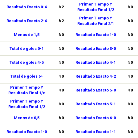
Primer Tiempo Y
Resultado Exacto 0-4
%2
%0
Resultado Final 1/2
Primer Tiempo Y
Resultado Exacto 2-4
%2
%0
Resultado Final 2/1
Menos de 1,5
%0
Resultado Exacto 1-0
%0
Total de goles 0-1
%0
Resultado Exacto 3-0
%0
Total de goles 4-5
%0
Resultado Exacto 4-1
%0
Total de goles 6+
%0
Resultado Exacto 4-2
%0
Primer Tiempo Y
%0
Resultado Exacto 5-0
%0
Resultado Final 1/x
Primer Tiempo Y
%0
Resultado Exacto 5-1
%0
Resultado Final 1/2
Menos de 0,5
%0
Resultado Exacto 6-0
%0
Resultado Exacto 1-0
%0
Resultado Exacto 1-1
%0