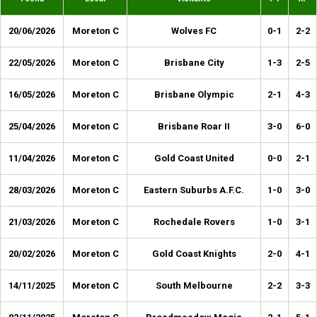
20/06/2026
Moreton C
Wolves FC
0-1
2-2
22/05/2026
Moreton C
Brisbane City
1-3
2-5
16/05/2026
Moreton C
Brisbane Olympic
2-1
4-3
25/04/2026
Moreton C
Brisbane Roar II
3-0
6-0
11/04/2026
Moreton C
Gold Coast United
0-0
2-1
28/03/2026
Moreton C
Eastern Suburbs A.F.C.
1-0
3-0
21/03/2026
Moreton C
Rochedale Rovers
1-0
3-1
20/02/2026
Moreton C
Gold Coast Knights
2-0
4-1
14/11/2025
Moreton C
South Melbourne
2-2
3-3