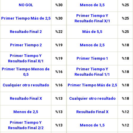
NO GOL
%30
Menos de 3,5
%25
Primer Tiempo Y
Primer Tiempo Más de 2,5
%30
%25
Resultado Final X/1
Resultado Final 2
%22
Más de 5,5
%25
Primer Tiempo 2
%19
Menos de 2,5
%18
Primer Tiempo Y
%19
Primer Tiempo 1
%18
Resultado Final X/1
Primer Tiempo Menos de
Primer Tiempo Y
%16
%18
0,5
Resultado Final 1/1
Cualquier otro resultado
%16
Primer Tiempo Más de 2,5
%18
Resultado Final X
%13
Cualquier otro resultado
%18
Menos de 2,5
%13
Resultado Final X
%12
Primer Tiempo Y
%13
Menos de 1,5
%12
Resultado Final 2/2