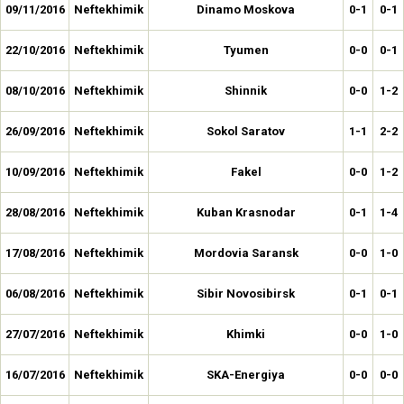
09/11/2016
Neftekhimik
Dinamo Moskova
0-1
0-1
22/10/2016
Neftekhimik
Tyumen
0-0
0-1
08/10/2016
Neftekhimik
Shinnik
0-0
1-2
26/09/2016
Neftekhimik
Sokol Saratov
1-1
2-2
10/09/2016
Neftekhimik
Fakel
0-0
1-2
28/08/2016
Neftekhimik
Kuban Krasnodar
0-1
1-4
17/08/2016
Neftekhimik
Mordovia Saransk
0-0
1-0
06/08/2016
Neftekhimik
Sibir Novosibirsk
0-1
0-1
27/07/2016
Neftekhimik
Khimki
0-0
1-0
16/07/2016
Neftekhimik
SKA-Energiya
0-0
0-0