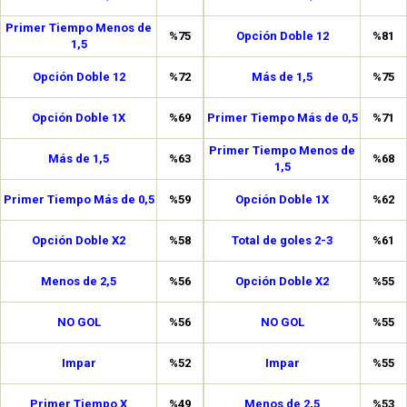
Primer Tiempo Menos de
%75
Opción Doble 12
%81
1,5
Opción Doble 12
%72
Más de 1,5
%75
Opción Doble 1X
%69
Primer Tiempo Más de 0,5
%71
Primer Tiempo Menos de
Más de 1,5
%63
%68
1,5
Primer Tiempo Más de 0,5
%59
Opción Doble 1X
%62
Opción Doble X2
%58
Total de goles 2-3
%61
Menos de 2,5
%56
Opción Doble X2
%55
NO GOL
%56
NO GOL
%55
Impar
%52
Impar
%55
Primer Tiempo X
%49
Menos de 2,5
%53