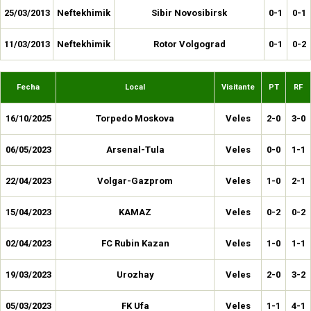
25/03/2013
Neftekhimik
Sibir Novosibirsk
0-1
0-1
11/03/2013
Neftekhimik
Rotor Volgograd
0-1
0-2
Fecha
Local
Visitante
PT
RF
16/10/2025
Torpedo Moskova
Veles
2-0
3-0
06/05/2023
Arsenal-Tula
Veles
0-0
1-1
22/04/2023
Volgar-Gazprom
Veles
1-0
2-1
15/04/2023
KAMAZ
Veles
0-2
0-2
02/04/2023
FC Rubin Kazan
Veles
1-0
1-1
19/03/2023
Urozhay
Veles
2-0
3-2
05/03/2023
FK Ufa
Veles
1-1
4-1