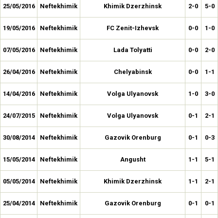
25/05/2016
Neftekhimik
Khimik Dzerzhinsk
2-0
5-0
19/05/2016
Neftekhimik
FC Zenit-Izhevsk
0-0
1-0
07/05/2016
Neftekhimik
Lada Tolyatti
0-0
2-0
26/04/2016
Neftekhimik
Chelyabinsk
0-0
1-1
14/04/2016
Neftekhimik
Volga Ulyanovsk
1-0
3-0
24/07/2015
Neftekhimik
Volga Ulyanovsk
0-1
2-1
30/08/2014
Neftekhimik
Gazovik Orenburg
0-1
0-3
15/05/2014
Neftekhimik
Angusht
1-1
5-1
05/05/2014
Neftekhimik
Khimik Dzerzhinsk
1-1
2-1
25/04/2014
Neftekhimik
Gazovik Orenburg
0-1
0-1