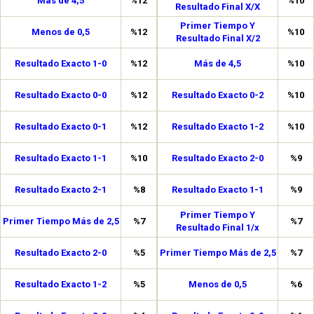
Más de 4,5
%12
%10
Resultado Final X/X
Primer Tiempo Y
Menos de 0,5
%12
%10
Resultado Final X/2
Resultado Exacto 1-0
%12
Más de 4,5
%10
Resultado Exacto 0-0
%12
Resultado Exacto 0-2
%10
Resultado Exacto 0-1
%12
Resultado Exacto 1-2
%10
Resultado Exacto 1-1
%10
Resultado Exacto 2-0
%9
Resultado Exacto 2-1
%8
Resultado Exacto 1-1
%9
Primer Tiempo Y
Primer Tiempo Más de 2,5
%7
%7
Resultado Final 1/x
Resultado Exacto 2-0
%5
Primer Tiempo Más de 2,5
%7
Resultado Exacto 1-2
%5
Menos de 0,5
%6