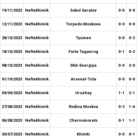
19/11/2023
Neftekhimik
Sokol Saratov
0-0
0-0
12/11/2023
Neftekhimik
Torpedo Moskova
0-0
0-0
28/10/2023
Neftekhimik
Tyumen
0-0
0-2
18/10/2023
Neftekhimik
Forte Taganrog
0-1
0-2
08/10/2023
Neftekhimik
SKA-Energiya
0-0
2-0
01/10/2023
Neftekhimik
Arsenal-Tula
0-0
0-0
09/09/2023
Neftekhimik
Urozhay
1-1
2-1
27/08/2023
Neftekhimik
Rodina Moskva
0-2
1-4
06/08/2023
Neftekhimik
Chernomorets
0-1
1-1
30/07/2023
Neftekhimik
Khimki
0-0
0-1