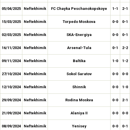
05/04/2025
Neftekhimik
FC Chayka Peschanokopskoye
1-1
2-1
15/03/2025
Neftekhimik
Torpedo Moskova
0-0
0-1
02/03/2025
Neftekhimik
SKA-Energiya
0-0
0-1
16/11/2024
Neftekhimik
Arsenal-Tula
0-1
2-2
09/11/2024
Neftekhimik
Baltika
1-0
1-2
27/10/2024
Neftekhimik
Sokol Saratov
0-0
0-0
12/10/2024
Neftekhimik
Shinnik
0-0
1-0
29/09/2024
Neftekhimik
Rodina Moskva
0-0
2-1
21/09/2024
Neftekhimik
Alaniya II
0-0
0-0
08/09/2024
Neftekhimik
Yenisey
0-0
0-1