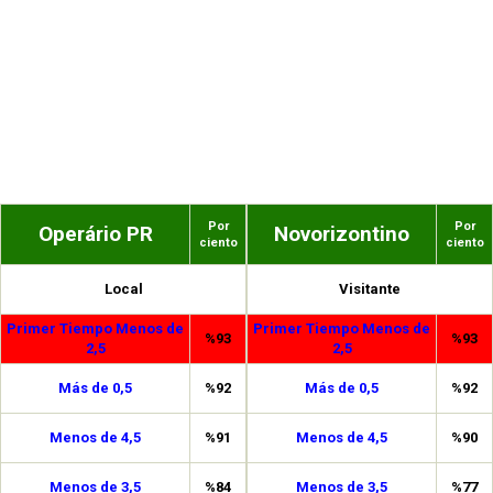
Por
Por
Operário PR
Novorizontino
ciento
ciento
Local
Visitante
Primer Tiempo Menos de
Primer Tiempo Menos de
%93
%93
2,5
2,5
Más de 0,5
%92
Más de 0,5
%92
Menos de 4,5
%91
Menos de 4,5
%90
Menos de 3,5
%84
Menos de 3,5
%77