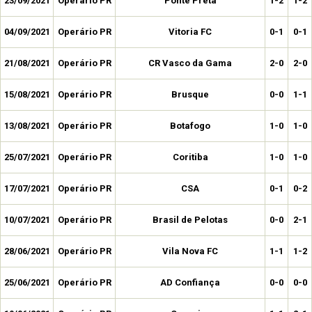
23/09/2021
Operário PR
Ponte Preta
1-2
1-2
04/09/2021
Operário PR
Vitoria FC
0-1
0-1
21/08/2021
Operário PR
CR Vasco da Gama
2-0
2-0
15/08/2021
Operário PR
Brusque
0-0
1-1
13/08/2021
Operário PR
Botafogo
1-0
1-0
25/07/2021
Operário PR
Coritiba
1-0
1-0
17/07/2021
Operário PR
CSA
0-1
0-2
10/07/2021
Operário PR
Brasil de Pelotas
0-0
2-1
28/06/2021
Operário PR
Vila Nova FC
1-1
1-2
25/06/2021
Operário PR
AD Confiança
0-0
0-0