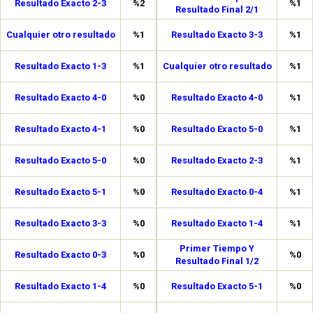
Resultado Exacto 2-3
%2
%1
Resultado Final 2/1
Cualquier otro resultado
%1
Resultado Exacto 3-3
%1
Resultado Exacto 1-3
%1
Cualquier otro resultado
%1
Resultado Exacto 4-0
%0
Resultado Exacto 4-0
%1
Resultado Exacto 4-1
%0
Resultado Exacto 5-0
%1
Resultado Exacto 5-0
%0
Resultado Exacto 2-3
%1
Resultado Exacto 5-1
%0
Resultado Exacto 0-4
%1
Resultado Exacto 3-3
%0
Resultado Exacto 1-4
%1
Primer Tiempo Y
Resultado Exacto 0-3
%0
%0
Resultado Final 1/2
Resultado Exacto 1-4
%0
Resultado Exacto 5-1
%0