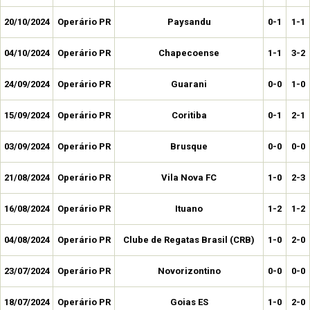
20/10/2024
Operário PR
Paysandu
0-1
1-1
04/10/2024
Operário PR
Chapecoense
1-1
3-2
24/09/2024
Operário PR
Guarani
0-0
1-0
15/09/2024
Operário PR
Coritiba
0-1
2-1
03/09/2024
Operário PR
Brusque
0-0
0-0
21/08/2024
Operário PR
Vila Nova FC
1-0
2-3
16/08/2024
Operário PR
Ituano
1-2
1-2
04/08/2024
Operário PR
Clube de Regatas Brasil (CRB)
1-0
2-0
23/07/2024
Operário PR
Novorizontino
0-0
0-0
18/07/2024
Operário PR
Goias ES
1-0
2-0