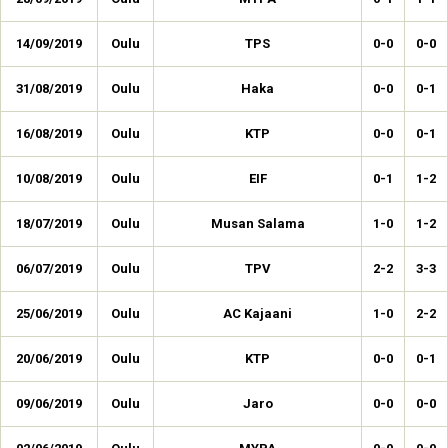
14/09/2019
Oulu
TPS
0-0
0-0
31/08/2019
Oulu
Haka
0-0
0-1
16/08/2019
Oulu
KTP
0-0
0-1
10/08/2019
Oulu
EIF
0-1
1-2
18/07/2019
Oulu
Musan Salama
1-0
1-2
06/07/2019
Oulu
TPV
2-2
3-3
25/06/2019
Oulu
AC Kajaani
1-0
2-2
20/06/2019
Oulu
KTP
0-0
0-1
09/06/2019
Oulu
Jaro
0-0
0-0