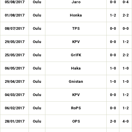
05/08/2017
Oulu
Jaro
0-0
0-4
01/08/2017
Oulu
Honka
1-2
2-2
08/07/2017
Oulu
TPS
0-0
0-0
29/05/2017
Oulu
KPV
0-0
1-2
25/05/2017
Oulu
GrIFK
0-0
2-2
06/05/2017
Oulu
Haka
1-0
1-0
29/04/2017
Oulu
Gnistan
1-0
1-0
04/03/2017
Oulu
KPV
0-0
1-2
06/02/2017
Oulu
RoPS
0-0
1-2
28/01/2017
Oulu
OPS
2-0
4-0