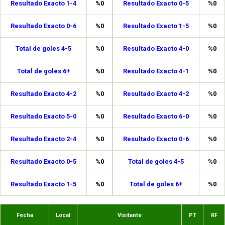
Resultado Exacto 1-4
%0
Resultado Exacto 0-5
%0
Resultado Exacto 0-6
%0
Resultado Exacto 1-5
%0
Total de goles 4-5
%0
Resultado Exacto 4-0
%0
Total de goles 6+
%0
Resultado Exacto 4-1
%0
Resultado Exacto 4-2
%0
Resultado Exacto 4-2
%0
Resultado Exacto 5-0
%0
Resultado Exacto 6-0
%0
Resultado Exacto 2-4
%0
Resultado Exacto 0-6
%0
Resultado Exacto 0-5
%0
Total de goles 4-5
%0
Resultado Exacto 1-5
%0
Total de goles 6+
%0
Fecha
Local
Visitante
PT
RF