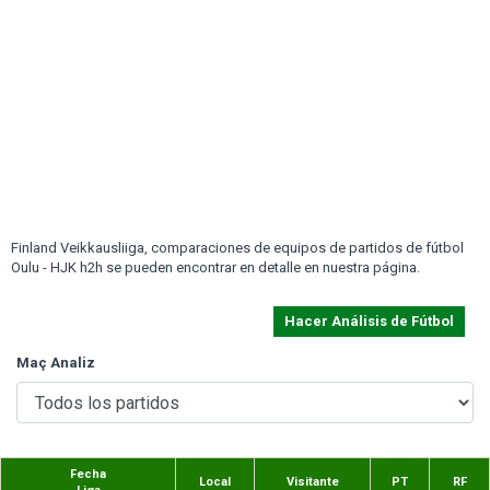
Finland Veikkausliiga, comparaciones de equipos de partidos de fútbol
Oulu - HJK h2h se pueden encontrar en detalle en nuestra página.
Hacer Análisis de Fútbol
Maç Analiz
Fecha
Local
Visitante
PT
RF