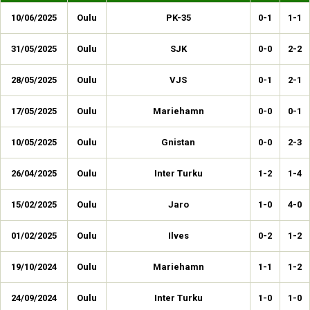
10/06/2025
Oulu
PK-35
0-1
1-1
31/05/2025
Oulu
SJK
0-0
2-2
28/05/2025
Oulu
VJS
0-1
2-1
17/05/2025
Oulu
Mariehamn
0-0
0-1
10/05/2025
Oulu
Gnistan
0-0
2-3
26/04/2025
Oulu
Inter Turku
1-2
1-4
15/02/2025
Oulu
Jaro
1-0
4-0
01/02/2025
Oulu
Ilves
0-2
1-2
19/10/2024
Oulu
Mariehamn
1-1
1-2
24/09/2024
Oulu
Inter Turku
1-0
1-0