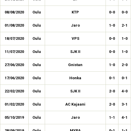
08/08/2020
Oulu
KTP
0-0
0-0
01/08/2020
Oulu
Jaro
1-0
2-1
18/07/2020
Oulu
VPS
0-0
1-0
11/07/2020
Oulu
SJK II
0-0
1-0
27/06/2020
Oulu
Gnistan
1-0
2-0
17/06/2020
Oulu
Honka
0-1
0-1
22/02/2020
Oulu
SJK II
2-0
4-0
01/02/2020
Oulu
AC Kajaani
2-0
3-1
05/10/2019
Oulu
Jaro
1-1
4-1
28/09/2019
Oulu
MYPA
0-1
1-1