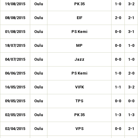
19/08/2015
Oulu
PK 35
1-0
3-2
08/08/2015
Oulu
EIF
2-0
2-1
01/08/2015
Oulu
PS Kemi
0-0
3-1
18/07/2015
Oulu
MP
0-0
1-0
04/07/2015
Oulu
Jazz
0-0
1-0
06/06/2015
Oulu
PS Kemi
1-0
2-0
16/05/2015
Oulu
VIFK
1-1
3-2
09/05/2015
Oulu
TPS
0-0
0-0
02/05/2015
Oulu
PK 35
1-3
1-3
02/04/2015
Oulu
VPS
0-0
2-1