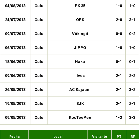
04/08/2013
Oulu
PK 35
1-0
1-0
24/07/2013
Oulu
OPS
2-0
3-1
09/07/2013
Oulu
Viikingit
0-0
0-2
06/07/2013
Oulu
JIPPO
1-0
1-0
18/06/2013
Oulu
Haka
0-1
0-1
09/06/2013
Oulu
Ilves
2-1
2-2
26/05/2013
Oulu
AC Kajaani
2-1
3-2
19/05/2013
Oulu
SJK
2-1
2-1
09/05/2013
Oulu
KooTeePee
1-2
3-3
Fecha
Local
Visitante
PT
RF