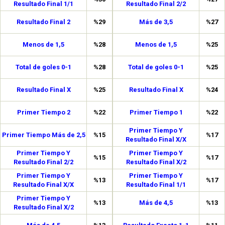
Resultado Final 1/1
Resultado Final 2/2
Resultado Final 2
%29
Más de 3,5
%27
Menos de 1,5
%28
Menos de 1,5
%25
Total de goles 0-1
%28
Total de goles 0-1
%25
Resultado Final X
%25
Resultado Final X
%24
Primer Tiempo 2
%22
Primer Tiempo 1
%22
Primer Tiempo Y
Primer Tiempo Más de 2,5
%15
%17
Resultado Final X/X
Primer Tiempo Y
Primer Tiempo Y
%15
%17
Resultado Final 2/2
Resultado Final X/2
Primer Tiempo Y
Primer Tiempo Y
%13
%17
Resultado Final X/X
Resultado Final 1/1
Primer Tiempo Y
%13
Más de 4,5
%13
Resultado Final X/2