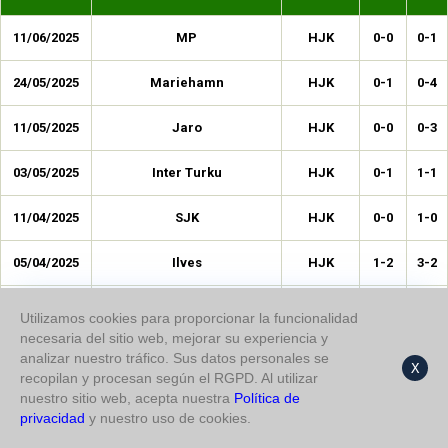
11/06/2025
MP
HJK
0-0
0-1
24/05/2025
Mariehamn
HJK
0-1
0-4
11/05/2025
Jaro
HJK
0-0
0-3
03/05/2025
Inter Turku
HJK
0-1
1-1
11/04/2025
SJK
HJK
0-0
1-0
05/04/2025
Ilves
HJK
1-2
3-2
18/02/2025
KTP
HJK
0-0
0-4
Utilizamos cookies para proporcionar la funcionalidad
necesaria del sitio web, mejorar su experiencia y
17/01/2025
Inter Turku
HJK
0-1
1-2
analizar nuestro tráfico. Sus datos personales se
X
recopilan y procesan según el RGPD. Al utilizar
19/12/2024
nuestro sitio web, acepta nuestra
Real Betis
Política de
HJK
1-0
1-0
privacidad
y nuestro uso de cookies.
28/11/2024
Panathinaikos F.C.
HJK
1-0
1-0