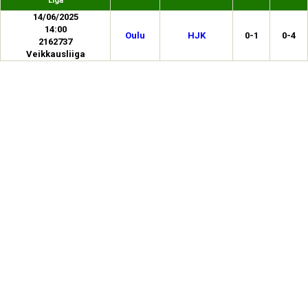
Liga
14/06/2025
14:00
Oulu
HJK
0-1
0-4
2162737
Veikkausliiga