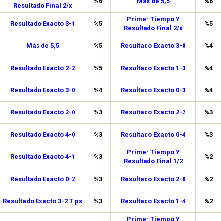
%6
Más de 5,5
%6
Resultado Final 2/x
Primer Tiempo Y
Resultado Exacto 3-1
%5
%5
Resultado Final 2/x
Más de 5,5
%5
Resultado Exacto 3-0
%4
Resultado Exacto 2-2
%5
Resultado Exacto 1-3
%4
Resultado Exacto 3-0
%4
Resultado Exacto 0-3
%4
Resultado Exacto 2-0
%3
Resultado Exacto 2-2
%3
Resultado Exacto 4-0
%3
Resultado Exacto 0-4
%3
Primer Tiempo Y
Resultado Exacto 4-1
%3
%2
Resultado Final 1/2
Resultado Exacto 0-2
%3
Resultado Exacto 2-0
%2
Resultado Exacto 3-2 Tips
%3
Resultado Exacto 1-4
%2
Primer Tiempo Y