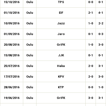
15/10/2016
Oulu
TPS
0-0
0-1
01/10/2016
Oulu
EIF
2-1
4-1
10/09/2016
Oulu
Jazz
1-0
2-2
01/09/2016
Oulu
Jaro
0-1
0-3
20/08/2016
Oulu
GrIFK
1-0
3-0
15/08/2016
Oulu
JJK
0-1
0-1
25/07/2016
Oulu
Haka
2-0
3-1
17/07/2016
Oulu
KPV
2-0
3-0
28/06/2016
Oulu
KTP
0-0
1-0
19/06/2016
Oulu
GrIFK
3-0
3-1