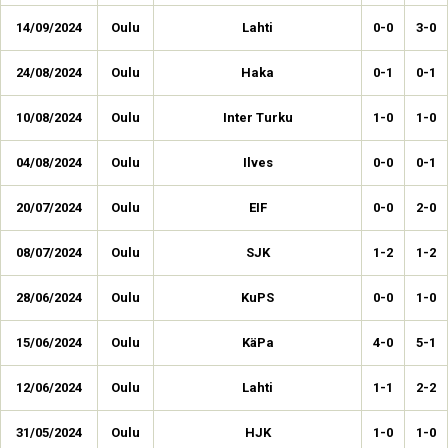
14/09/2024
Oulu
Lahti
0-0
3-0
24/08/2024
Oulu
Haka
0-1
0-1
10/08/2024
Oulu
Inter Turku
1-0
1-0
04/08/2024
Oulu
Ilves
0-0
0-1
20/07/2024
Oulu
EIF
0-0
2-0
08/07/2024
Oulu
SJK
1-2
1-2
28/06/2024
Oulu
KuPS
0-0
1-0
15/06/2024
Oulu
KäPa
4-0
5-1
12/06/2024
Oulu
Lahti
1-1
2-2
31/05/2024
Oulu
HJK
1-0
1-0