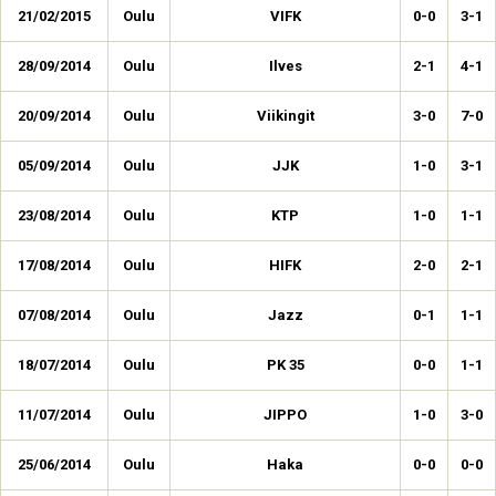
21/02/2015
Oulu
VIFK
0-0
3-1
28/09/2014
Oulu
Ilves
2-1
4-1
20/09/2014
Oulu
Viikingit
3-0
7-0
05/09/2014
Oulu
JJK
1-0
3-1
23/08/2014
Oulu
KTP
1-0
1-1
17/08/2014
Oulu
HIFK
2-0
2-1
07/08/2014
Oulu
Jazz
0-1
1-1
18/07/2014
Oulu
PK 35
0-0
1-1
11/07/2014
Oulu
JIPPO
1-0
3-0
25/06/2014
Oulu
Haka
0-0
0-0