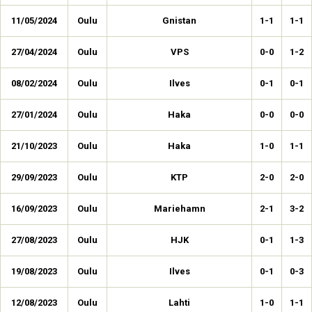
11/05/2024
Oulu
Gnistan
1-1
1-1
27/04/2024
Oulu
VPS
0-0
1-2
08/02/2024
Oulu
Ilves
0-1
0-1
27/01/2024
Oulu
Haka
0-0
0-0
21/10/2023
Oulu
Haka
1-0
1-1
29/09/2023
Oulu
KTP
2-0
2-0
16/09/2023
Oulu
Mariehamn
2-1
3-2
27/08/2023
Oulu
HJK
0-1
1-3
19/08/2023
Oulu
Ilves
0-1
0-3
12/08/2023
Oulu
Lahti
1-0
1-1