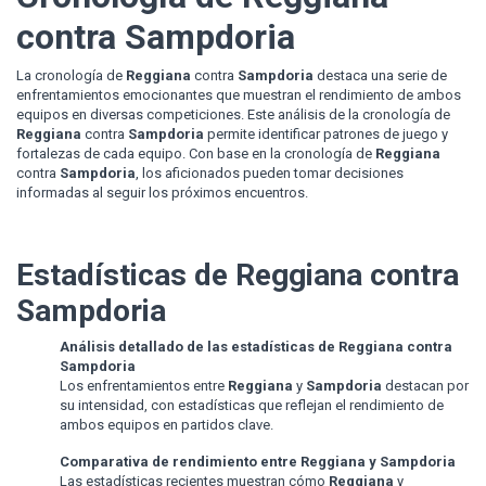
contra Sampdoria
La cronología de
Reggiana
contra
Sampdoria
destaca una serie de
enfrentamientos emocionantes que muestran el rendimiento de ambos
equipos en diversas competiciones. Este análisis de la cronología de
Reggiana
contra
Sampdoria
permite identificar patrones de juego y
fortalezas de cada equipo. Con base en la cronología de
Reggiana
contra
Sampdoria
, los aficionados pueden tomar decisiones
informadas al seguir los próximos encuentros.
Estadísticas de Reggiana contra
Sampdoria
Análisis detallado de las estadísticas de Reggiana contra
Sampdoria
Los enfrentamientos entre
Reggiana
y
Sampdoria
destacan por
su intensidad, con estadísticas que reflejan el rendimiento de
ambos equipos en partidos clave.
Comparativa de rendimiento entre Reggiana y Sampdoria
Las estadísticas recientes muestran cómo
Reggiana
y