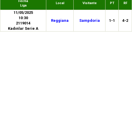
Fecha
Local
Visitante
PT
RF
Liga
11/05/2025
10:30
Reggiana
Sampdoria
1-1
4-2
2119014
Kadınlar Serie A