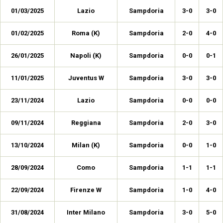
01/03/2025
Lazio
Sampdoria
3-0
3-0
01/02/2025
Roma (K)
Sampdoria
2-0
4-0
26/01/2025
Napoli (K)
Sampdoria
0-0
0-1
11/01/2025
Juventus W
Sampdoria
3-0
3-0
23/11/2024
Lazio
Sampdoria
0-0
0-0
09/11/2024
Reggiana
Sampdoria
2-0
3-0
13/10/2024
Milan (K)
Sampdoria
0-0
1-0
28/09/2024
Como
Sampdoria
1-1
1-1
22/09/2024
Firenze W
Sampdoria
1-0
4-0
31/08/2024
Inter Milano
Sampdoria
3-0
5-0