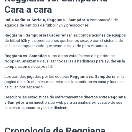
Cara a cara
Italia Kadinlar Serie A, Reggiana - Sampdoria
comparación de
equipos de partidos de fútbol h2h y predicciones.
Reggiana - Sampdoria
Puedes revisar las comparaciones de equipos
de fútbol h2h y las predicciones que hemos creado con el sistema de
análisis computarizado que hemos realizado para el partido.
Reggiana vs. Sampdoria
Los datos estadísticos del partido se
recopilan, analizan y visualizan todas las estadísticas para ayudar en la
comparación de equipos h2h.
Los partidos jugados por los equipos
Reggiana vs. Sampdoria
en la
página de enfrentamientos directos en los partidos en casa y fuera se
calculan por separado.
Descubre las estadísticas de enfrentamientos directos entre
Reggiana
y Sampdoria
en nuestro sitio web para un análisis exhaustivo de sus
encuentros pasados y su rendimiento.
Cronología de Reggiana