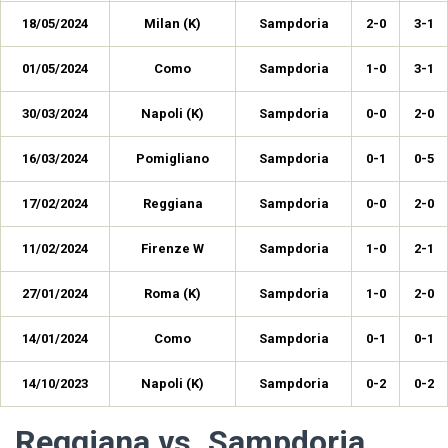
18/05/2024
Milan (K)
Sampdoria
2-0
3-1
01/05/2024
Como
Sampdoria
1-0
3-1
30/03/2024
Napoli (K)
Sampdoria
0-0
2-0
16/03/2024
Pomigliano
Sampdoria
0-1
0-5
17/02/2024
Reggiana
Sampdoria
0-0
2-0
11/02/2024
Firenze W
Sampdoria
1-0
2-1
27/01/2024
Roma (K)
Sampdoria
1-0
2-0
14/01/2024
Como
Sampdoria
0-1
0-1
14/10/2023
Napoli (K)
Sampdoria
0-2
0-2
Reggiana vs. Sampdoria