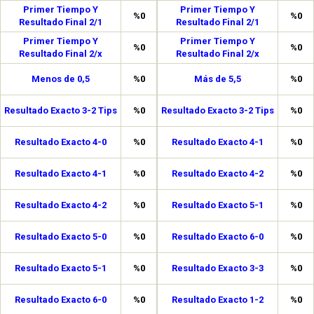
Primer Tiempo Y
Primer Tiempo Y
%0
%0
Resultado Final 2/1
Resultado Final 2/1
Primer Tiempo Y
Primer Tiempo Y
%0
%0
Resultado Final 2/x
Resultado Final 2/x
Menos de 0,5
%0
Más de 5,5
%0
Resultado Exacto 3-2 Tips
%0
Resultado Exacto 3-2 Tips
%0
Resultado Exacto 4-0
%0
Resultado Exacto 4-1
%0
Resultado Exacto 4-1
%0
Resultado Exacto 4-2
%0
Resultado Exacto 4-2
%0
Resultado Exacto 5-1
%0
Resultado Exacto 5-0
%0
Resultado Exacto 6-0
%0
Resultado Exacto 5-1
%0
Resultado Exacto 3-3
%0
Resultado Exacto 6-0
%0
Resultado Exacto 1-2
%0