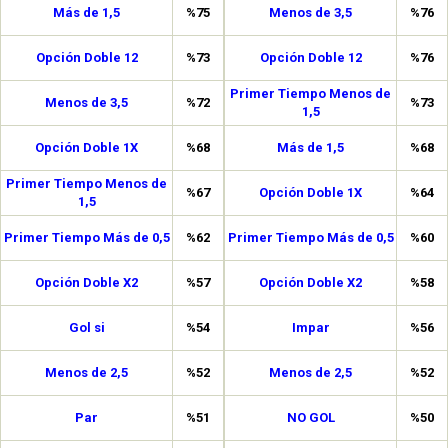
Más de 1,5
%75
Menos de 3,5
%76
Opción Doble 12
%73
Opción Doble 12
%76
Primer Tiempo Menos de
Menos de 3,5
%72
%73
1,5
Opción Doble 1X
%68
Más de 1,5
%68
Primer Tiempo Menos de
%67
Opción Doble 1X
%64
1,5
Primer Tiempo Más de 0,5
%62
Primer Tiempo Más de 0,5
%60
Opción Doble X2
%57
Opción Doble X2
%58
Gol si
%54
Impar
%56
Menos de 2,5
%52
Menos de 2,5
%52
Par
%51
NO GOL
%50