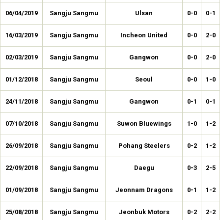
06/04/2019
Sangju Sangmu
Ulsan
0-0
0-1
16/03/2019
Sangju Sangmu
Incheon United
0-0
2-0
02/03/2019
Sangju Sangmu
Gangwon
0-0
2-0
01/12/2018
Sangju Sangmu
Seoul
0-0
1-0
24/11/2018
Sangju Sangmu
Gangwon
0-1
0-1
07/10/2018
Sangju Sangmu
Suwon Bluewings
1-0
1-2
26/09/2018
Sangju Sangmu
Pohang Steelers
0-2
1-2
22/09/2018
Sangju Sangmu
Daegu
0-3
2-5
01/09/2018
Sangju Sangmu
Jeonnam Dragons
0-1
1-2
25/08/2018
Sangju Sangmu
Jeonbuk Motors
0-2
2-2