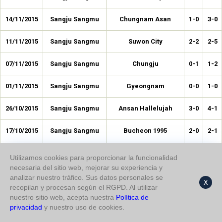
14/11/2015
Sangju Sangmu
Chungnam Asan
1-0
3-0
11/11/2015
Sangju Sangmu
Suwon City
2-2
2-5
07/11/2015
Sangju Sangmu
Chungju
0-1
1-2
01/11/2015
Sangju Sangmu
Gyeongnam
0-0
1-0
26/10/2015
Sangju Sangmu
Ansan Hallelujah
3-0
4-1
17/10/2015
Sangju Sangmu
Bucheon 1995
2-0
2-1
09/09/2015
Sangju Sangmu
Anyang
0-2
1-2
Utilizamos cookies para proporcionar la funcionalidad
necesaria del sitio web, mejorar su experiencia y
30/08/2015
Sangju Sangmu
Daegu
2-1
2-1
analizar nuestro tráfico. Sus datos personales se
X
recopilan y procesan según el RGPD. Al utilizar
nuestro sitio web, acepta nuestra
Política de
22/08/2015
Sangju Sangmu
Suwon City
0-0
0-0
privacidad
y nuestro uso de cookies.
12/08/2015
Sangju Sangmu
Seoul E-Land
1-0
1-1