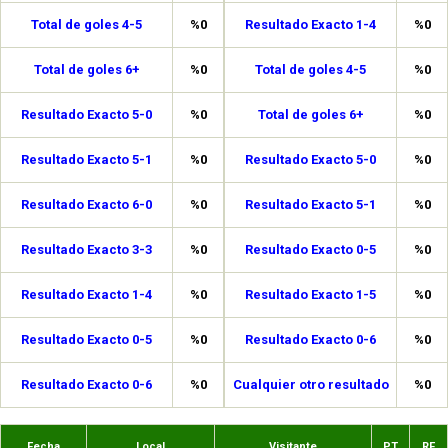
Total de goles 4-5
%0
Resultado Exacto 1-4
%0
Total de goles 6+
%0
Total de goles 4-5
%0
Resultado Exacto 5-0
%0
Total de goles 6+
%0
Resultado Exacto 5-1
%0
Resultado Exacto 5-0
%0
Resultado Exacto 6-0
%0
Resultado Exacto 5-1
%0
Resultado Exacto 3-3
%0
Resultado Exacto 0-5
%0
Resultado Exacto 1-4
%0
Resultado Exacto 1-5
%0
Resultado Exacto 0-5
%0
Resultado Exacto 0-6
%0
Resultado Exacto 0-6
%0
Cualquier otro resultado
%0
Fecha
Local
Visitante
PT
RF