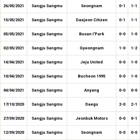
26/05/2021
Sangju Sangmu
Seongnam
0-1
1-1
15/05/2021
Sangju Sangmu
Daejeon Citizen
0-1
1-1
05/05/2021
Sangju Sangmu
Busan I'Park
0-0
1-0
02/05/2021
Sangju Sangmu
Gyeongnam
1-0
1-2
14/04/2021
Sangju Sangmu
Jeju United
0-0
1-0
10/04/2021
Sangju Sangmu
Bucheon 1995
0-0
1-0
04/04/2021
Sangju Sangmu
Anyang
0-0
0-0
17/10/2020
Sangju Sangmu
Daegu
2-0
2-1
27/09/2020
Sangju Sangmu
Jeonbuk Motors
0-0
0-1
12/09/2020
Sangju Sangmu
Seongnam
0-0
0-0