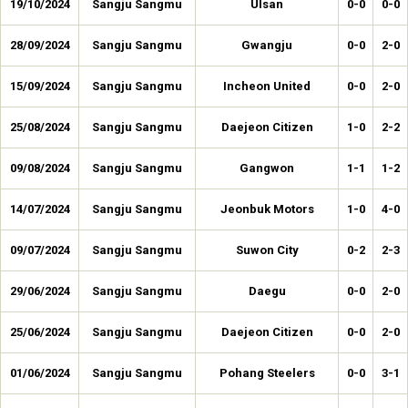
19/10/2024
Sangju Sangmu
Ulsan
0-0
0-0
28/09/2024
Sangju Sangmu
Gwangju
0-0
2-0
15/09/2024
Sangju Sangmu
Incheon United
0-0
2-0
25/08/2024
Sangju Sangmu
Daejeon Citizen
1-0
2-2
09/08/2024
Sangju Sangmu
Gangwon
1-1
1-2
14/07/2024
Sangju Sangmu
Jeonbuk Motors
1-0
4-0
09/07/2024
Sangju Sangmu
Suwon City
0-2
2-3
29/06/2024
Sangju Sangmu
Daegu
0-0
2-0
25/06/2024
Sangju Sangmu
Daejeon Citizen
0-0
2-0
01/06/2024
Sangju Sangmu
Pohang Steelers
0-0
3-1