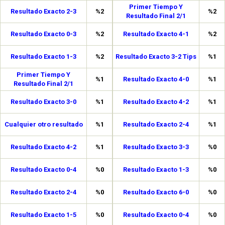
Primer Tiempo Y
Resultado Exacto 2-3
%2
%2
Resultado Final 2/1
Resultado Exacto 0-3
%2
Resultado Exacto 4-1
%2
Resultado Exacto 1-3
%2
Resultado Exacto 3-2 Tips
%1
Primer Tiempo Y
%1
Resultado Exacto 4-0
%1
Resultado Final 2/1
Resultado Exacto 3-0
%1
Resultado Exacto 4-2
%1
Cualquier otro resultado
%1
Resultado Exacto 2-4
%1
Resultado Exacto 4-2
%1
Resultado Exacto 3-3
%0
Resultado Exacto 0-4
%0
Resultado Exacto 1-3
%0
Resultado Exacto 2-4
%0
Resultado Exacto 6-0
%0
Resultado Exacto 1-5
%0
Resultado Exacto 0-4
%0