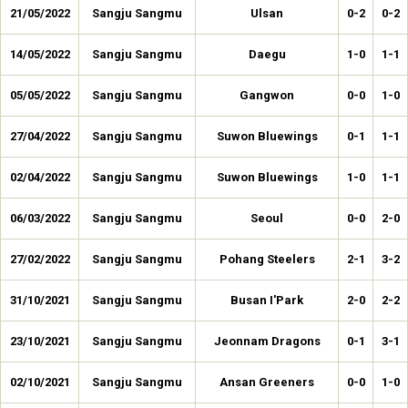
21/05/2022
Sangju Sangmu
Ulsan
0-2
0-2
14/05/2022
Sangju Sangmu
Daegu
1-0
1-1
05/05/2022
Sangju Sangmu
Gangwon
0-0
1-0
27/04/2022
Sangju Sangmu
Suwon Bluewings
0-1
1-1
02/04/2022
Sangju Sangmu
Suwon Bluewings
1-0
1-1
06/03/2022
Sangju Sangmu
Seoul
0-0
2-0
27/02/2022
Sangju Sangmu
Pohang Steelers
2-1
3-2
31/10/2021
Sangju Sangmu
Busan I'Park
2-0
2-2
23/10/2021
Sangju Sangmu
Jeonnam Dragons
0-1
3-1
02/10/2021
Sangju Sangmu
Ansan Greeners
0-0
1-0