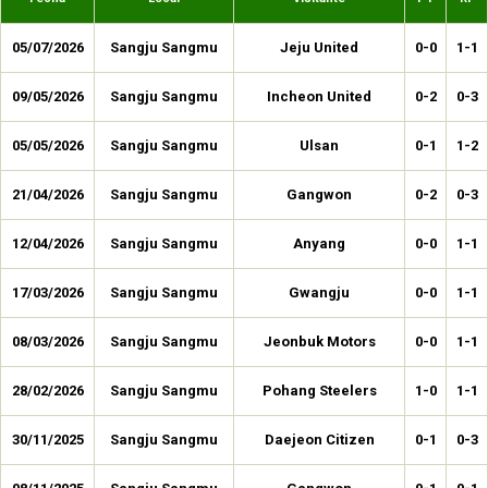
05/07/2026
Sangju Sangmu
Jeju United
0-0
1-1
09/05/2026
Sangju Sangmu
Incheon United
0-2
0-3
05/05/2026
Sangju Sangmu
Ulsan
0-1
1-2
21/04/2026
Sangju Sangmu
Gangwon
0-2
0-3
12/04/2026
Sangju Sangmu
Anyang
0-0
1-1
17/03/2026
Sangju Sangmu
Gwangju
0-0
1-1
08/03/2026
Sangju Sangmu
Jeonbuk Motors
0-0
1-1
28/02/2026
Sangju Sangmu
Pohang Steelers
1-0
1-1
30/11/2025
Sangju Sangmu
Daejeon Citizen
0-1
0-3