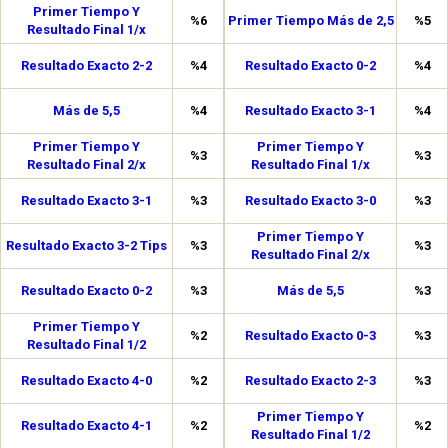
Primer Tiempo Y
%6
Primer Tiempo Más de 2,5
%5
Resultado Final 1/x
Resultado Exacto 2-2
%4
Resultado Exacto 0-2
%4
Más de 5,5
%4
Resultado Exacto 3-1
%4
Primer Tiempo Y
Primer Tiempo Y
%3
%3
Resultado Final 2/x
Resultado Final 1/x
Resultado Exacto 3-1
%3
Resultado Exacto 3-0
%3
Primer Tiempo Y
Resultado Exacto 3-2 Tips
%3
%3
Resultado Final 2/x
Resultado Exacto 0-2
%3
Más de 5,5
%3
Primer Tiempo Y
%2
Resultado Exacto 0-3
%3
Resultado Final 1/2
Resultado Exacto 4-0
%2
Resultado Exacto 2-3
%3
Primer Tiempo Y
Resultado Exacto 4-1
%2
%2
Resultado Final 1/2