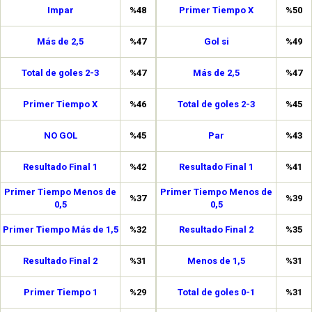
Impar
%48
Primer Tiempo X
%50
Más de 2,5
%47
Gol si
%49
Total de goles 2-3
%47
Más de 2,5
%47
Primer Tiempo X
%46
Total de goles 2-3
%45
NO GOL
%45
Par
%43
Resultado Final 1
%42
Resultado Final 1
%41
Primer Tiempo Menos de
Primer Tiempo Menos de
%37
%39
0,5
0,5
Primer Tiempo Más de 1,5
%32
Resultado Final 2
%35
Resultado Final 2
%31
Menos de 1,5
%31
Primer Tiempo 1
%29
Total de goles 0-1
%31