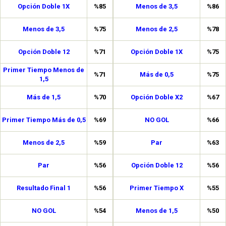
Opción Doble 1X
%85
Menos de 3,5
%86
Menos de 3,5
%75
Menos de 2,5
%78
Opción Doble 12
%71
Opción Doble 1X
%75
Primer Tiempo Menos de
%71
Más de 0,5
%75
1,5
Más de 1,5
%70
Opción Doble X2
%67
Primer Tiempo Más de 0,5
%69
NO GOL
%66
Menos de 2,5
%59
Par
%63
Par
%56
Opción Doble 12
%56
Resultado Final 1
%56
Primer Tiempo X
%55
NO GOL
%54
Menos de 1,5
%50