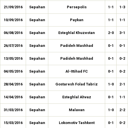
21/09/2016
Sepahan
Persepolis
1-1
1-3
10/09/2016
Sepahan
Paykan
1-1
1-1
06/08/2016
Sepahan
Esteghlal Khuzestan
2-0
3-1
26/07/2016
Sepahan
Padideh Mashhad
0-1
0-1
13/05/2016
Sepahan
Padideh Mashhad
0-1
0-2
04/05/2016
Sepahan
Al-Ittihad FC
0-1
0-2
28/04/2016
Sepahan
Gostaresh Folad Tabriz
1-0
2-1
14/04/2016
Sepahan
Esteghlal Ahvaz
0-1
1-1
31/03/2016
Sepahan
Malavan
1-0
2-2
15/03/2016
Sepahan
Lokomotiv Tashkent
0-1
0-2