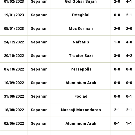
01/02/2023
Sepahan
Gol Gohar Sirjan
2-0
4-1
19/01/2023
Sepahan
Esteghlal
0-0
2-1
05/01/2023
Sepahan
Mes Kerman
2-0
2-0
24/12/2022
Sepahan
Naft MIS
1-0
4-0
20/10/2022
Sepahan
Tractor Sazi
3-0
4-2
07/10/2022
Sepahan
Persepolis
0-0
0-0
10/09/2022
Sepahan
Aluminium Arak
0-0
0-0
31/08/2022
Sepahan
Foolad
0-0
0-1
18/08/2022
Sepahan
Nassaji Mazandaran
2-1
2-1
02/06/2022
Sepahan
Aluminium Arak
0-1
1-1