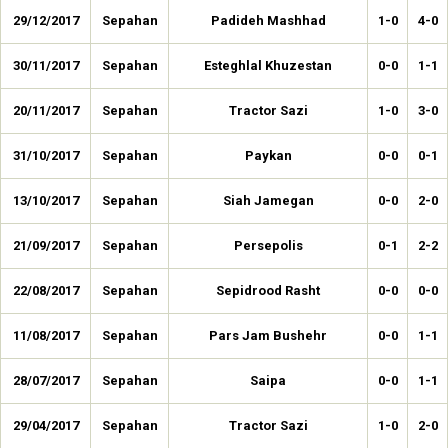
29/12/2017
Sepahan
Padideh Mashhad
1-0
4-0
30/11/2017
Sepahan
Esteghlal Khuzestan
0-0
1-1
20/11/2017
Sepahan
Tractor Sazi
1-0
3-0
31/10/2017
Sepahan
Paykan
0-0
0-1
13/10/2017
Sepahan
Siah Jamegan
0-0
2-0
21/09/2017
Sepahan
Persepolis
0-1
2-2
22/08/2017
Sepahan
Sepidrood Rasht
0-0
0-0
11/08/2017
Sepahan
Pars Jam Bushehr
0-0
1-1
28/07/2017
Sepahan
Saipa
0-0
1-1
29/04/2017
Sepahan
Tractor Sazi
1-0
2-0