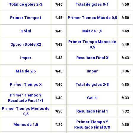
Total de goles 2-3
%46
Total de goles 0-1
%50
Primer Tiempo 1
%45
Primer Tiempo Más de 0,5
%50
Gol si
%45
Más de 1,5
%49
Primer Tiempo Menos de
Opción Doble X2
%43
%49
0,5
Impar
%43
Resultado Final X
%43
Más de 2,5
%40
Impar
%36
Primer Tiempo X
%40
Total de goles 2-3
%35
Primer Tiempo Y
%40
Gol si
%33
Resultado Final 1/1
Primer Tiempo Menos de
%30
Resultado Final 1
%32
0,5
Primer Tiempo Y
Menos de 1,5
%29
%30
Resultado Final X/X