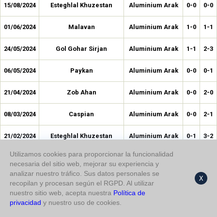
15/08/2024
Esteghlal Khuzestan
Aluminium Arak
0-0
0-0
01/06/2024
Malavan
Aluminium Arak
1-0
1-1
24/05/2024
Gol Gohar Sirjan
Aluminium Arak
1-1
2-3
06/05/2024
Paykan
Aluminium Arak
0-0
0-1
21/04/2024
Zob Ahan
Aluminium Arak
0-0
2-0
08/03/2024
Caspian
Aluminium Arak
0-0
2-1
21/02/2024
Esteghlal Khuzestan
Aluminium Arak
0-1
3-2
Utilizamos cookies para proporcionar la funcionalidad
09/02/2024
Nassaji Mazandaran
Aluminium Arak
0-0
0-1
necesaria del sitio web, mejorar su experiencia y
analizar nuestro tráfico. Sus datos personales se
X
24/12/2023
Sepahan
Aluminium Arak
0-0
0-1
recopilan y procesan según el RGPD. Al utilizar
nuestro sitio web, acepta nuestra
Política de
08/12/2023
Sanat Naft
Aluminium Arak
1-2
1-2
privacidad
y nuestro uso de cookies.