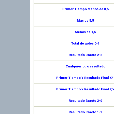
Primer Tiempo Menos de 0,5
Más de 5,5
Menos de 1,5
Total de goles 0-1
Resultado Exacto 2-2
Cualquier otro resultado
Primer Tiempo Y Resultado Final X/
Primer Tiempo Y Resultado Final 2/
Resultado Exacto 2-0
Resultado Exacto 1-1