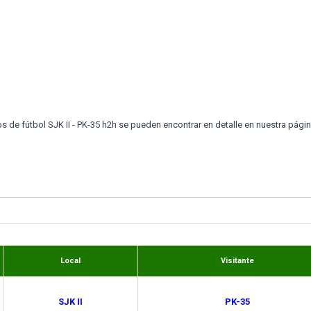
de fútbol SJK II - PK-35 h2h se pueden encontrar en detalle en nuestra págin
Local
Visitante
SJK II
PK-35