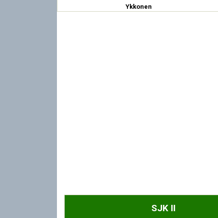
Ykkonen
SJK II