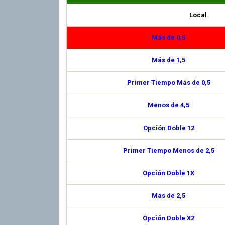
Local
Más de 0,5
Más de 1,5
Primer Tiempo Más de 0,5
Menos de 4,5
Opción Doble 12
Primer Tiempo Menos de 2,5
Opción Doble 1X
Más de 2,5
Opción Doble X2