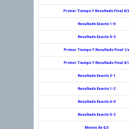
Primer Tiempo Y Resultado Final X/
Resultado Exacto 1-0
Resultado Exacto 0-3
Primer Tiempo Y Resultado Final 1/
Primer Tiempo Y Resultado Final X/
Resultado Exacto 2-1
Resultado Exacto 1-2
Resultado Exacto 4-0
Resultado Exacto 0-2
Menos de 0,5