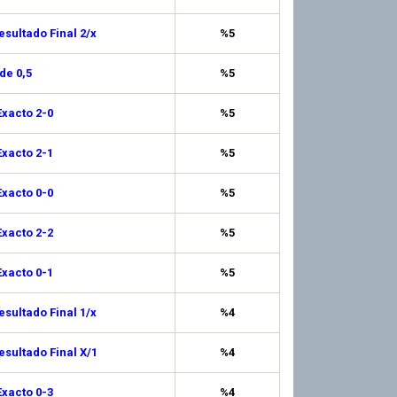
sultado Final 2/x
%5
de 0,5
%5
Exacto 2-0
%5
Exacto 2-1
%5
Exacto 0-0
%5
Exacto 2-2
%5
Exacto 0-1
%5
sultado Final 1/x
%4
sultado Final X/1
%4
Exacto 0-3
%4