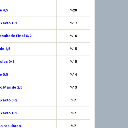
e 4,5
%20
Exacto 1-1
%17
sultado Final X/2
%16
de 1,5
%15
goles 0-1
%15
e 5,5
%14
o Más de 2,5
%13
Exacto 0-2
%7
Exacto 1-2
%7
ro resultado
%7