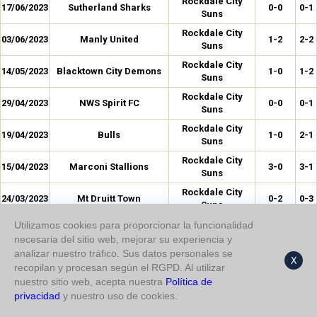
Rockdale City
17/06/2023
Sutherland Sharks
0-0
0-1
Suns
Rockdale City
03/06/2023
Manly United
1-2
2-2
Suns
Rockdale City
14/05/2023
Blacktown City Demons
1-0
1-2
Suns
Rockdale City
29/04/2023
NWS Spirit FC
0-0
0-1
Suns
Rockdale City
19/04/2023
Bulls
1-0
2-1
Suns
Rockdale City
15/04/2023
Marconi Stallions
3-0
3-1
Suns
Rockdale City
24/03/2023
Mt Druitt Town
0-2
0-3
Suns
Rockdale City
Utilizamos cookies para proporcionar la funcionalidad
10/03/2023
South Coast Wolves
0-3
1-3
Suns
necesaria del sitio web, mejorar su experiencia y
analizar nuestro tráfico. Sus datos personales se
Rockdale City
X
26/02/2023
Sydney Olympic
0-0
0-2
recopilan y procesan según el RGPD. Al utilizar
Suns
nuestro sitio web, acepta nuestra
Política de
Rockdale City
12/02/2023
APIA Leichhardt Tigers
3-0
6-0
privacidad
y nuestro uso de cookies.
Suns