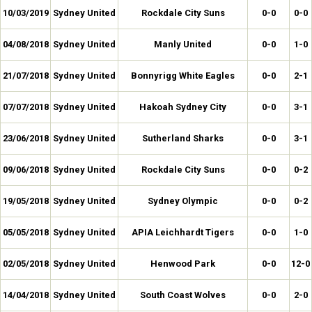
10/03/2019
Sydney United
Rockdale City Suns
0-0
0-0
04/08/2018
Sydney United
Manly United
0-0
1-0
21/07/2018
Sydney United
Bonnyrigg White Eagles
0-0
2-1
07/07/2018
Sydney United
Hakoah Sydney City
0-0
3-1
23/06/2018
Sydney United
Sutherland Sharks
0-0
3-1
09/06/2018
Sydney United
Rockdale City Suns
0-0
0-2
19/05/2018
Sydney United
Sydney Olympic
0-0
0-2
05/05/2018
Sydney United
APIA Leichhardt Tigers
0-0
1-0
02/05/2018
Sydney United
Henwood Park
0-0
12-0
14/04/2018
Sydney United
South Coast Wolves
0-0
2-0