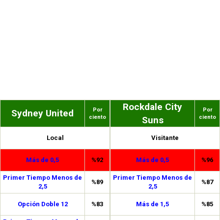
Rockdale City
Por
Por
Sydney United
ciento
ciento
Suns
Local
Visitante
Más de 0,5
%92
Más de 0,5
%96
Primer Tiempo Menos de
Primer Tiempo Menos de
%89
%87
2,5
2,5
Opción Doble 12
%83
Más de 1,5
%85