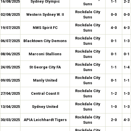
16/08/2025
Sydney Olympic
1-1
2-2
Suns
Rockdale City
02/08/2025
Western Sydney W. II
0-0
0-0
Suns
Rockdale City
19/07/2025
NWS Spirit FC
4-0
6-3
Suns
Rockdale City
06/07/2025
Blacktown City Demons
0-1
1-3
Suns
Rockdale City
08/06/2025
Marconi Stallions
0-1
0-1
Suns
Rockdale City
24/05/2025
St George City FA
1-1
1-4
Suns
Rockdale City
09/05/2025
Manly United
0-1
1-1
Suns
Rockdale City
27/04/2025
Central Coast II
1-2
1-3
Suns
Rockdale City
13/04/2025
Sydney United
1-0
1-3
Suns
Rockdale City
30/03/2025
APIA Leichhardt Tigers
2-0
4-3
Suns
Rockdale City