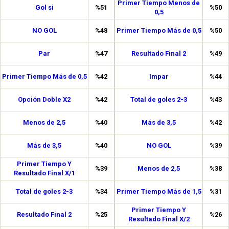
Primer Tiempo Menos de
Gol si
%51
%50
0,5
NO GOL
%48
Primer Tiempo Más de 0,5
%50
Par
%47
Resultado Final 2
%49
Primer Tiempo Más de 0,5
%42
Impar
%44
Opción Doble X2
%42
Total de goles 2-3
%43
Menos de 2,5
%40
Más de 3,5
%42
Más de 3,5
%40
NO GOL
%39
Primer Tiempo Y
%39
Menos de 2,5
%38
Resultado Final X/1
Total de goles 2-3
%34
Primer Tiempo Más de 1,5
%31
Primer Tiempo Y
Resultado Final 2
%25
%26
Resultado Final X/2