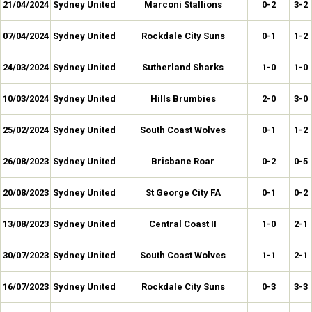
21/04/2024
Sydney United
Marconi Stallions
0-2
3-2
07/04/2024
Sydney United
Rockdale City Suns
0-1
1-2
24/03/2024
Sydney United
Sutherland Sharks
1-0
1-0
10/03/2024
Sydney United
Hills Brumbies
2-0
3-0
25/02/2024
Sydney United
South Coast Wolves
0-1
1-2
26/08/2023
Sydney United
Brisbane Roar
0-2
0-5
20/08/2023
Sydney United
St George City FA
0-1
0-2
13/08/2023
Sydney United
Central Coast II
1-0
2-1
30/07/2023
Sydney United
South Coast Wolves
1-1
2-1
16/07/2023
Sydney United
Rockdale City Suns
0-3
3-3