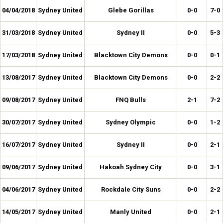
04/04/2018
Sydney United
Glebe Gorillas
0-0
7-0
31/03/2018
Sydney United
Sydney II
0-0
5-3
17/03/2018
Sydney United
Blacktown City Demons
0-0
0-1
13/08/2017
Sydney United
Blacktown City Demons
0-0
2-2
09/08/2017
Sydney United
FNQ Bulls
2-1
7-2
30/07/2017
Sydney United
Sydney Olympic
0-0
1-2
16/07/2017
Sydney United
Sydney II
0-0
2-1
09/06/2017
Sydney United
Hakoah Sydney City
0-0
3-1
04/06/2017
Sydney United
Rockdale City Suns
0-0
2-2
14/05/2017
Sydney United
Manly United
0-0
2-1