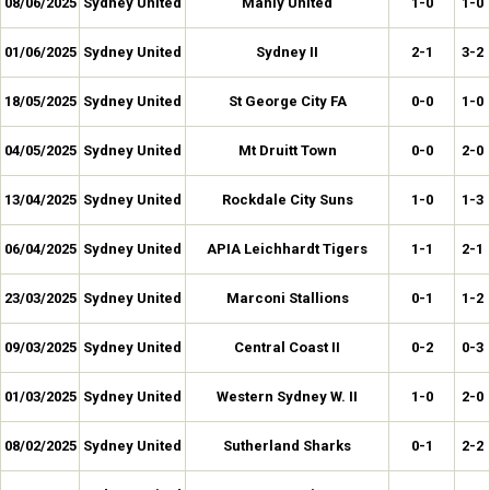
08/06/2025
Sydney United
Manly United
1-0
1-0
01/06/2025
Sydney United
Sydney II
2-1
3-2
18/05/2025
Sydney United
St George City FA
0-0
1-0
04/05/2025
Sydney United
Mt Druitt Town
0-0
2-0
13/04/2025
Sydney United
Rockdale City Suns
1-0
1-3
06/04/2025
Sydney United
APIA Leichhardt Tigers
1-1
2-1
23/03/2025
Sydney United
Marconi Stallions
0-1
1-2
09/03/2025
Sydney United
Central Coast II
0-2
0-3
01/03/2025
Sydney United
Western Sydney W. II
1-0
2-0
08/02/2025
Sydney United
Sutherland Sharks
0-1
2-2