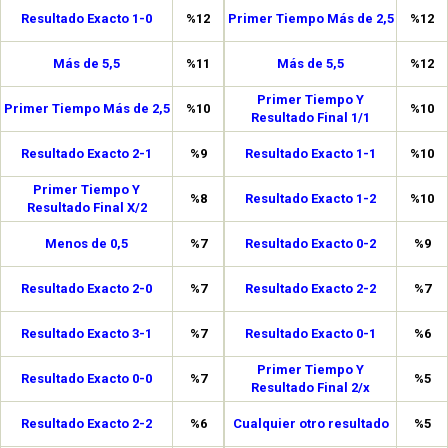
Resultado Exacto 1-0
%12
Primer Tiempo Más de 2,5
%12
Más de 5,5
%11
Más de 5,5
%12
Primer Tiempo Y
Primer Tiempo Más de 2,5
%10
%10
Resultado Final 1/1
Resultado Exacto 2-1
%9
Resultado Exacto 1-1
%10
Primer Tiempo Y
%8
Resultado Exacto 1-2
%10
Resultado Final X/2
Menos de 0,5
%7
Resultado Exacto 0-2
%9
Resultado Exacto 2-0
%7
Resultado Exacto 2-2
%7
Resultado Exacto 3-1
%7
Resultado Exacto 0-1
%6
Primer Tiempo Y
Resultado Exacto 0-0
%7
%5
Resultado Final 2/x
Resultado Exacto 2-2
%6
Cualquier otro resultado
%5