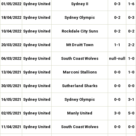
01/05/2022
Sydney United
Sydney II
0-3
1-6
18/04/2022
Sydney United
Sydney Olympic
0-2
0-3
10/04/2022
Sydney United
Rockdale City Suns
0-2
0-2
20/03/2022
Sydney United
Mt Druitt Town
1-1
2-2
06/03/2022
Sydney United
South Coast Wolves
null-null
1-0
13/06/2021
Sydney United
Marconi Stallions
0-0
1-0
30/05/2021
Sydney United
Sutherland Sharks
0-0
0-0
16/05/2021
Sydney United
Sydney Olympic
0-0
3-1
02/05/2021
Sydney United
Manly United
3-0
5-0
11/04/2021
Sydney United
South Coast Wolves
0-0
0-0