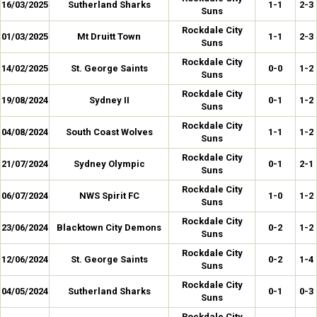
16/03/2025
Sutherland Sharks
1-1
2-3
Suns
Rockdale City
01/03/2025
Mt Druitt Town
1-1
2-3
Suns
Rockdale City
14/02/2025
St. George Saints
0-0
1-2
Suns
Rockdale City
19/08/2024
Sydney II
0-1
1-2
Suns
Rockdale City
04/08/2024
South Coast Wolves
1-1
1-2
Suns
Rockdale City
21/07/2024
Sydney Olympic
0-1
2-1
Suns
Rockdale City
06/07/2024
NWS Spirit FC
1-0
1-2
Suns
Rockdale City
23/06/2024
Blacktown City Demons
0-2
1-2
Suns
Rockdale City
12/06/2024
St. George Saints
0-2
1-4
Suns
Rockdale City
04/05/2024
Sutherland Sharks
0-1
0-3
Suns
Rockdale City