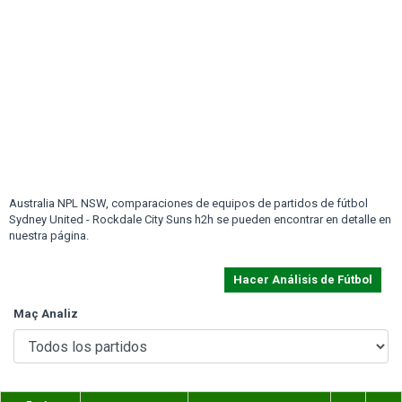
Australia NPL NSW, comparaciones de equipos de partidos de fútbol
Sydney United - Rockdale City Suns h2h se pueden encontrar en detalle en
nuestra página.
Hacer Análisis de Fútbol
Maç Analiz