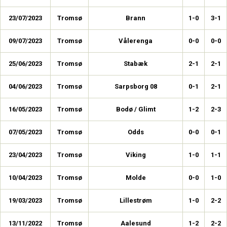
23/07/2023
Tromsø
Brann
1-0
3-1
09/07/2023
Tromsø
Vålerenga
0-0
0-0
25/06/2023
Tromsø
Stabæk
2-1
2-1
04/06/2023
Tromsø
Sarpsborg 08
0-1
2-1
16/05/2023
Tromsø
Bodø / Glimt
1-2
2-3
07/05/2023
Tromsø
Odds
0-0
0-1
23/04/2023
Tromsø
Viking
1-0
1-1
10/04/2023
Tromsø
Molde
0-0
1-0
19/03/2023
Tromsø
Lillestrøm
1-0
2-2
13/11/2022
Tromsø
Aalesund
1-2
2-2