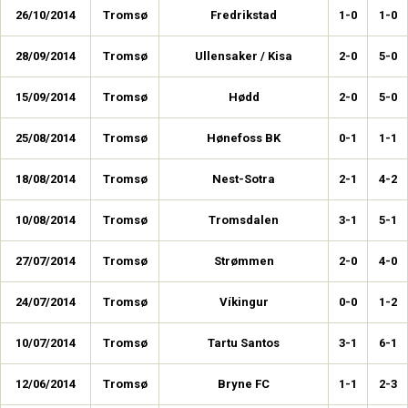
26/10/2014
Tromsø
Fredrikstad
1-0
1-0
28/09/2014
Tromsø
Ullensaker / Kisa
2-0
5-0
15/09/2014
Tromsø
Hødd
2-0
5-0
25/08/2014
Tromsø
Hønefoss BK
0-1
1-1
18/08/2014
Tromsø
Nest-Sotra
2-1
4-2
10/08/2014
Tromsø
Tromsdalen
3-1
5-1
27/07/2014
Tromsø
Strømmen
2-0
4-0
24/07/2014
Tromsø
Víkingur
0-0
1-2
10/07/2014
Tromsø
Tartu Santos
3-1
6-1
12/06/2014
Tromsø
Bryne FC
1-1
2-3