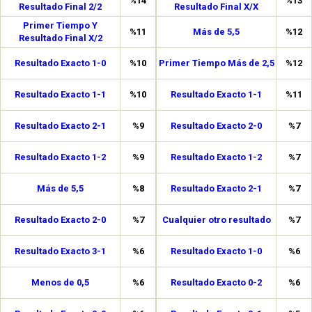
%14
%13
Resultado Final 2/2
Resultado Final X/X
Primer Tiempo Y
%11
Más de 5,5
%12
Resultado Final X/2
Resultado Exacto 1-0
%10
Primer Tiempo Más de 2,5
%12
Resultado Exacto 1-1
%10
Resultado Exacto 1-1
%11
Resultado Exacto 2-1
%9
Resultado Exacto 2-0
%7
Resultado Exacto 1-2
%9
Resultado Exacto 1-2
%7
Más de 5,5
%8
Resultado Exacto 2-1
%7
Resultado Exacto 2-0
%7
Cualquier otro resultado
%7
Resultado Exacto 3-1
%6
Resultado Exacto 1-0
%6
Menos de 0,5
%6
Resultado Exacto 0-2
%6