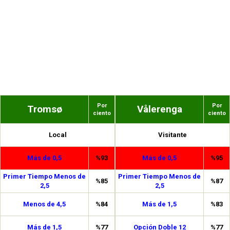
Por
Por
Tromsø
Vålerenga
ciento
ciento
Local
Visitante
Más de 0,5
%93
Más de 0,5
%95
Primer Tiempo Menos de
Primer Tiempo Menos de
%85
%87
2,5
2,5
Menos de 4,5
%84
Más de 1,5
%83
Más de 1,5
%77
Opción Doble 12
%77