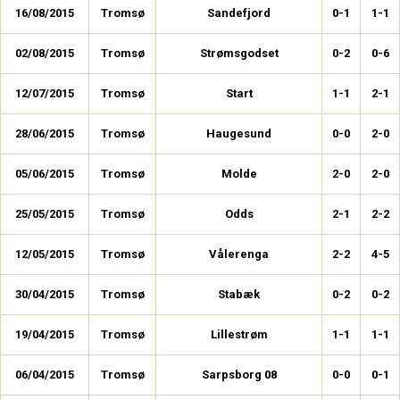
16/08/2015
Tromsø
Sandefjord
0-1
1-1
02/08/2015
Tromsø
Strømsgodset
0-2
0-6
12/07/2015
Tromsø
Start
1-1
2-1
28/06/2015
Tromsø
Haugesund
0-0
2-0
05/06/2015
Tromsø
Molde
2-0
2-0
25/05/2015
Tromsø
Odds
2-1
2-2
12/05/2015
Tromsø
Vålerenga
2-2
4-5
30/04/2015
Tromsø
Stabæk
0-2
0-2
19/04/2015
Tromsø
Lillestrøm
1-1
1-1
06/04/2015
Tromsø
Sarpsborg 08
0-0
0-1