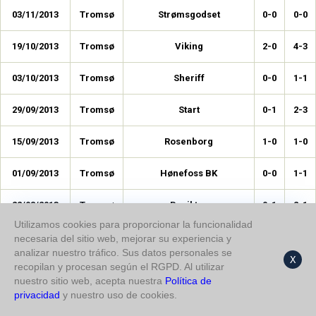
03/11/2013
Tromsø
Strømsgodset
0-0
0-0
19/10/2013
Tromsø
Viking
2-0
4-3
03/10/2013
Tromsø
Sheriff
0-0
1-1
29/09/2013
Tromsø
Start
0-1
2-3
15/09/2013
Tromsø
Rosenborg
1-0
1-0
01/09/2013
Tromsø
Hønefoss BK
0-0
1-1
22/08/2013
Tromsø
Beşiktaş
0-1
2-1
Utilizamos cookies para proporcionar la funcionalidad
18/08/2013
Tromsø
Aalesund
0-2
1-2
necesaria del sitio web, mejorar su experiencia y
analizar nuestro tráfico. Sus datos personales se
X
recopilan y procesan según el RGPD. Al utilizar
04/08/2013
Tromsø
Vålerenga
0-2
2-2
nuestro sitio web, acepta nuestra
Política de
privacidad
y nuestro uso de cookies.
01/08/2013
Tromsø
Differdange 03
0-0
1-0