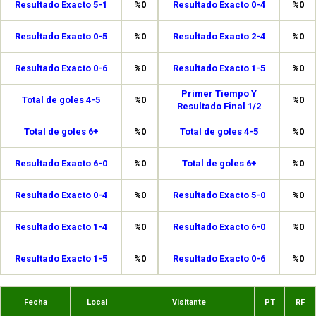
Resultado Exacto 5-1
%0
Resultado Exacto 0-4
%0
Resultado Exacto 0-5
%0
Resultado Exacto 2-4
%0
Resultado Exacto 0-6
%0
Resultado Exacto 1-5
%0
Primer Tiempo Y
Total de goles 4-5
%0
%0
Resultado Final 1/2
Total de goles 6+
%0
Total de goles 4-5
%0
Resultado Exacto 6-0
%0
Total de goles 6+
%0
Resultado Exacto 0-4
%0
Resultado Exacto 5-0
%0
Resultado Exacto 1-4
%0
Resultado Exacto 6-0
%0
Resultado Exacto 1-5
%0
Resultado Exacto 0-6
%0
Fecha
Local
Visitante
PT
RF