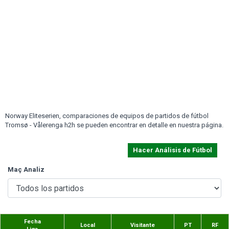
Norway Eliteserien, comparaciones de equipos de partidos de fútbol
Tromsø - Vålerenga h2h se pueden encontrar en detalle en nuestra página.
Hacer Análisis de Fútbol
Maç Analiz
Fecha
Local
Visitante
PT
RF