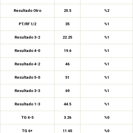
Resultado Otro
25.5
%2
PT/RF 1/2
35
%1
Resultado 3-2
22.25
%1
Resultado 4-0
19.6
%1
Resultado 4-2
46
%1
Resultado 5-0
51
%1
Resultado 3-3
69
%1
Resultado 1-3
44.5
%1
TG 4-5
3.26
%0
TG 6+
11.65
%0