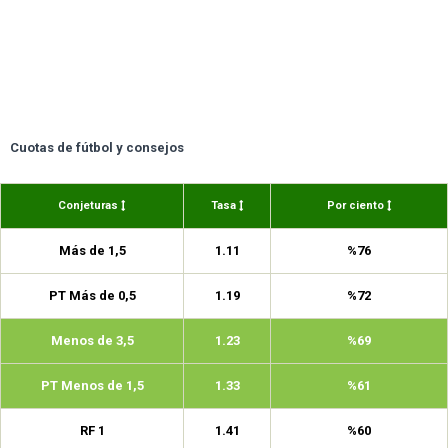
Cuotas de fútbol y consejos
Conjeturas
Tasa
Por ciento
Más de 1,5
1.11
%76
PT Más de 0,5
1.19
%72
Menos de 3,5
1.23
%69
PT Menos de 1,5
1.33
%61
RF 1
1.41
%60