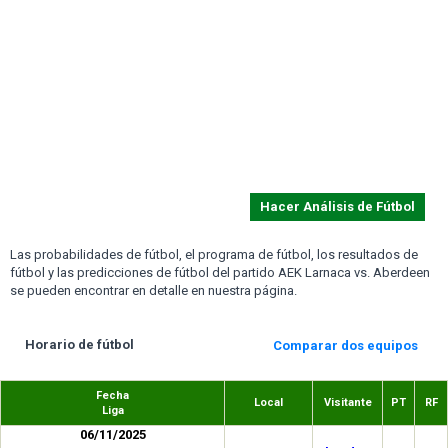
Hacer Análisis de Fútbol
Las probabilidades de fútbol, el programa de fútbol, los resultados de
fútbol y las predicciones de fútbol del partido AEK Larnaca vs. Aberdeen
se pueden encontrar en detalle en nuestra página.
Horario de fútbol
Comparar dos equipos
Fecha
Local
Visitante
PT
RF
Liga
06/11/2025