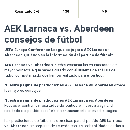
Resultado 0-6
130
%0
AEK Larnaca vs. Aberdeen
consejos de fútbol
UEFA Europa Conference League se jugará AEK Larnaca -
Aberdeen ¿Cuándo es la información del partido de fútbol?
AEK Larnaca vs. Aberdeen
Puedes examinar las estimaciones de
mayor porcentaje que hemos creado con el sistema de análisis de
fútbol computarizado que hemos realizado para el partido.
Nuestra página de predicciones AEK Larnaca vs. Aberdeen
ofrece
los mejores consejos.
Nuestra página de predicciones AEK Larnaca vs. Aberdeen
Puedes encontrar los resultados del partido en nuestra página, el
resultado del partido se refleja instantáneamente en nuestra página.
Las predicciones de fútbol más precisas para el partido
AEK Larnaca
vs. Aberdeen
se preparan de acuerdo con las probabilidades dadas al