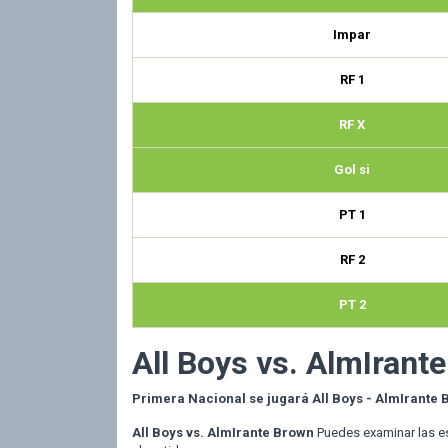
Impar
RF 1
RF X
Gol si
PT 1
RF 2
PT 2
All Boys vs. AlmIrant
Primera Nacional se jugará All Boys - AlmIrante 
All Boys vs. AlmIrante Brown
Puedes examinar las e