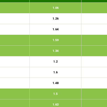
1.06
1.26
1.64
1.59
1.34
1.2
1.6
1.48
1.5
1.63