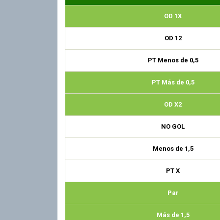
OD 1X
OD 12
PT Menos de 0,5
PT Más de 0,5
OD X2
NO GOL
Menos de 1,5
PT X
Par
Más de 1,5