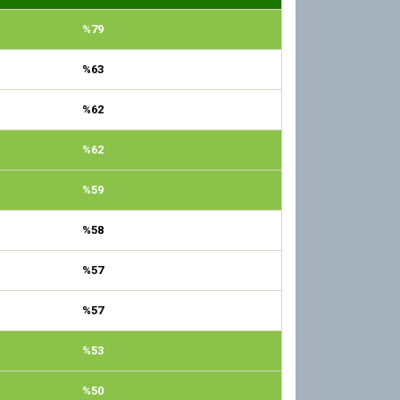
%79
%63
%62
%62
%59
%58
%57
%57
%53
%50