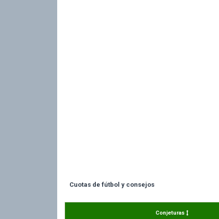
Cuotas de fútbol y consejos
Conjeturas