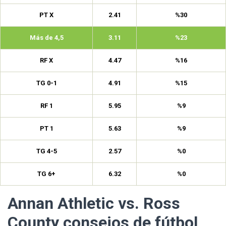
PT X
2.41
%30
Más de 4,5
3.11
%23
RF X
4.47
%16
TG 0-1
4.91
%15
RF 1
5.95
%9
PT 1
5.63
%9
TG 4-5
2.57
%0
TG 6+
6.32
%0
Annan Athletic vs. Ross
County consejos de fútbol