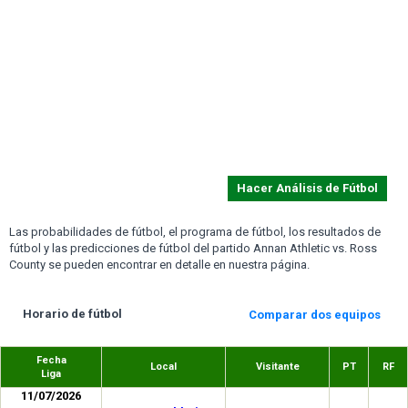
Hacer Análisis de Fútbol
Las probabilidades de fútbol, el programa de fútbol, los resultados de
fútbol y las predicciones de fútbol del partido Annan Athletic vs. Ross
County se pueden encontrar en detalle en nuestra página.
Horario de fútbol
Comparar dos equipos
Fecha
Local
Visitante
PT
RF
Liga
11/07/2026