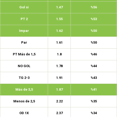
Gol si
1.47
%56
PT 2
1.55
%53
Impar
1.62
%50
Par
1.61
%50
PT Más de 1,5
1.8
%46
NO GOL
1.78
%44
TG 2-3
1.91
%43
Más de 3,5
1.87
%41
Menos de 2,5
2.22
%35
OD 1X
2.37
%34