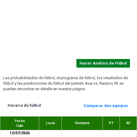
Hacer Análisis de Fútbol
Las probabilidades de fútbol, el programa de fútbol, los resultados de
fútbol y las predicciones de fútbol del partido Avai vs. Nautico PE se
pueden encontrar en detalle en nuestra página.
Horario de fútbol
Comparar dos equipos
Fecha
Local
Visitante
PT
RF
Liga
12/07/2026