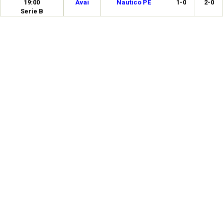
19:00
Avai
Nautico PE
1-0
2-0
Serie B