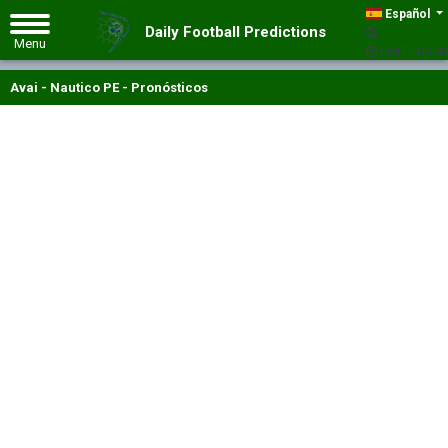
Español
Daily Football Predictions
GMT +00:00
Avai - Nautico PE - Pronósticos