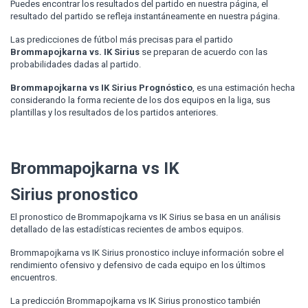
Puedes encontrar los resultados del partido en nuestra página, el
resultado del partido se refleja instantáneamente en nuestra página.
Las predicciones de fútbol más precisas para el partido
Brommapojkarna vs. IK Sirius
se preparan de acuerdo con las
probabilidades dadas al partido.
Brommapojkarna vs IK Sirius Prognóstico
, es una estimación hecha
considerando la forma reciente de los dos equipos en la liga, sus
plantillas y los resultados de los partidos anteriores.
Brommapojkarna vs IK
Sirius pronostico
El pronostico de Brommapojkarna vs IK Sirius se basa en un análisis
detallado de las estadísticas recientes de ambos equipos.
Brommapojkarna vs IK Sirius pronostico incluye información sobre el
rendimiento ofensivo y defensivo de cada equipo en los últimos
encuentros.
La predicción Brommapojkarna vs IK Sirius pronostico también