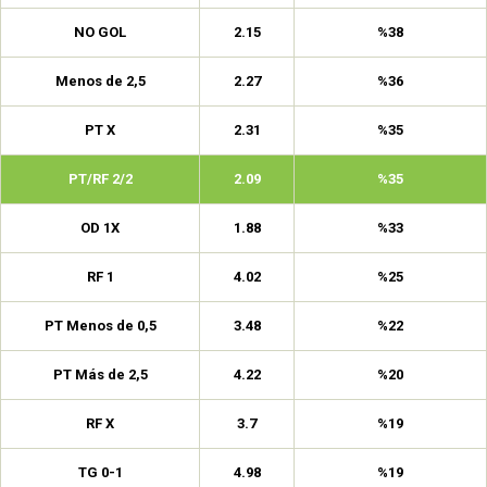
NO GOL
2.15
%38
Menos de 2,5
2.27
%36
PT X
2.31
%35
PT/RF 2/2
2.09
%35
OD 1X
1.88
%33
RF 1
4.02
%25
PT Menos de 0,5
3.48
%22
PT Más de 2,5
4.22
%20
RF X
3.7
%19
TG 0-1
4.98
%19