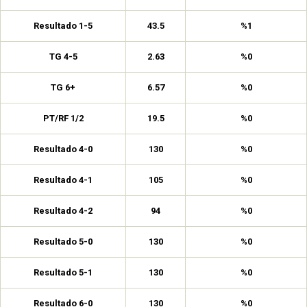
Resultado 1-5
43.5
%1
TG 4-5
2.63
%0
TG 6+
6.57
%0
PT/RF 1/2
19.5
%0
Resultado 4-0
130
%0
Resultado 4-1
105
%0
Resultado 4-2
94
%0
Resultado 5-0
130
%0
Resultado 5-1
130
%0
Resultado 6-0
130
%0