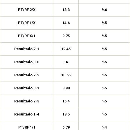
PT/RF 2/X
13.3
%6
PT/RF 1/X
14.6
%5
PT/RF X/1
9.75
%5
Resultado 2-1
12.45
%5
Resultado 0-0
16
%5
Resultado 2-2
10.65
%5
Resultado 0-1
8.98
%5
Resultado 2-3
16.4
%5
Resultado 1-4
18.5
%5
PT/RF 1/1
6.79
%4