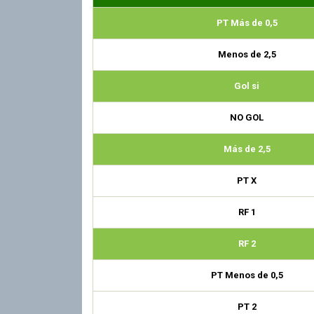
PT Más de 0,5
Menos de 2,5
Gol si
NO GOL
Más de 2,5
PT X
RF 1
RF 2
PT Menos de 0,5
PT 2