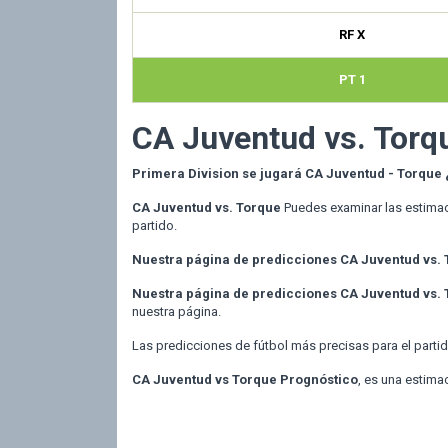
RF X
PT 1
CA Juventud vs. Torqu
Primera Division se jugará CA Juventud - Torque 
CA Juventud vs. Torque
Puedes examinar las estimac
partido.
Nuestra página de predicciones CA Juventud vs.
Nuestra página de predicciones CA Juventud vs.
nuestra página.
Las predicciones de fútbol más precisas para el parti
CA Juventud vs Torque Prognóstico
, es una estima