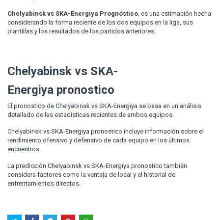
Chelyabinsk vs SKA-Energiya Prognóstico
, es una estimación hecha
considerando la forma reciente de los dos equipos en la liga, sus
plantillas y los resultados de los partidos anteriores.
Chelyabinsk vs SKA-
Energiya pronostico
El pronostico de Chelyabinsk vs SKA-Energiya se basa en un análisis
detallado de las estadísticas recientes de ambos equipos.
Chelyabinsk vs SKA-Energiya pronostico incluye información sobre el
rendimiento ofensivo y defensivo de cada equipo en los últimos
encuentros.
La predicción Chelyabinsk vs SKA-Energiya pronostico también
considera factores como la ventaja de local y el historial de
enfrentamientos directos.