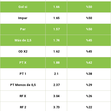
Gol si
1.66
%50
Impar
1.65
%50
Par
1.57
%50
Más de 2,5
1.74
%45
OD X2
1.62
%45
PT X
1.88
%42
PT 1
2.1
%38
PT Menos de 0,5
2.37
%29
RF X
3.04
%26
RF 2
3.73
%22