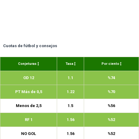
Cuotas de fútbol y consejos
Conjeturas
Tasa
Por ciento
OD 12
1.1
%74
PT Más de 0,5
1.22
%70
Menos de 2,5
1.5
%56
RF 1
1.56
%52
NO GOL
1.56
%52