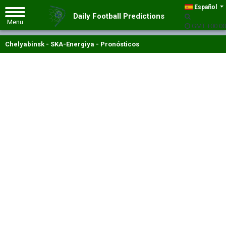
Español
Daily Football Predictions
GMT +00:00
Chelyabinsk - SKA-Energiya - Pronósticos