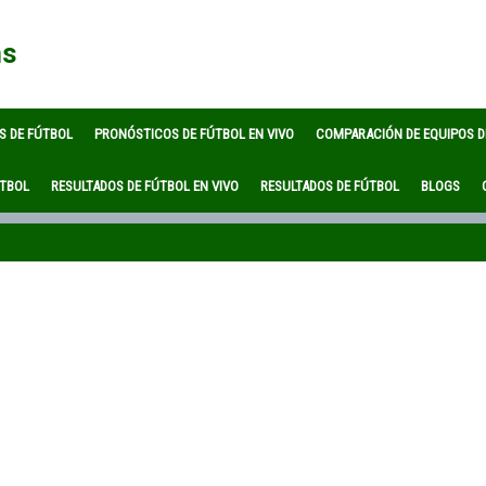
ns
S DE FÚTBOL
PRONÓSTICOS DE FÚTBOL EN VIVO
COMPARACIÓN DE EQUIPOS D
ÚTBOL
RESULTADOS DE FÚTBOL EN VIVO
RESULTADOS DE FÚTBOL
BLOGS