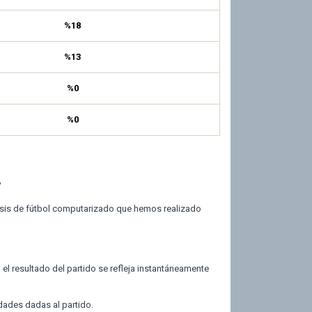
%18
%13
%0
%0
?
sis de fútbol computarizado que hemos realizado
el resultado del partido se refleja instantáneamente
dades dadas al partido.