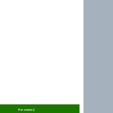
Por ciento