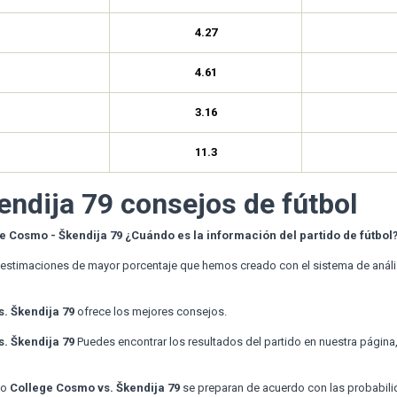
4.27
4.61
3.16
11.3
ndija 79 consejos de fútbol
 Cosmo - Škendija 79 ¿Cuándo es la información del partido de fútbol
estimaciones de mayor porcentaje que hemos creado con el sistema de análi
. Škendija 79
ofrece los mejores consejos.
. Škendija 79
Puedes encontrar los resultados del partido en nuestra página, 
do
College Cosmo vs. Škendija 79
se preparan de acuerdo con las probabili